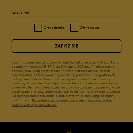
Adres e-mail
Oferta damska
Oferta męska
ZAPISZ SIĘ
Administratorem danych osobowych jest Marketing Investment Group S.A. z
siedzibą w Krakowie (31-871), os. Dywizjonu 303 paw. 1, udostępnione
powyżej dane będą przetwarzane w prawnie uzasadnionym interesie
administratora, za który uważa się marketing produktów i usług własnych.
Podając swój adres mailowy zgadzasz się na otrzymywanie informacji
handlowych. Podanie danych jest dobrowolne, aczkolwiek niezbędne w celu
otrzymywania newslettera. Każdy ma prawo do zgłoszenia sprzeciwu wobec
przetwarzania, a także żądania dostępu do danych, sprostowania, usunięcia
lub ograniczenia przetwarzania oraz prawo wniesienia skargi do organu
nadzorczego.
Pełną treść oświadczenia o ochronie prywatności można
znaleźć w Polityce prywatności.