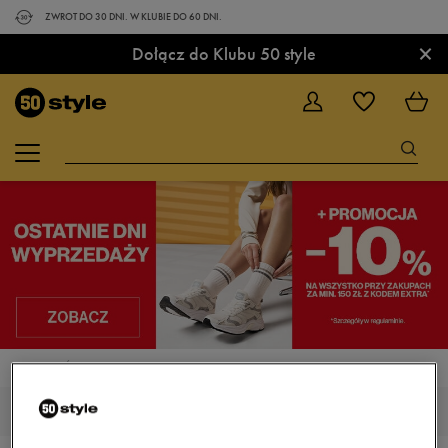
ZWROT DO 30 DNI. W KLUBIE DO 60 DNI.
×
Dołącz do Klubu 50 style
STRONA GŁÓWNA
BUTY
BUTY OUTDOOR
NISKIE BUTY OUTDOOR, TREKKINGOWE