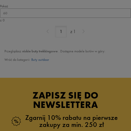
Pokaż
60
z 0
z
1
Przeglądasz
niskie buty trekkingowe
. Dostępne modele butów w góry:
Wróć do kategorii:
Buty outdoor
ZAPISZ SIĘ DO
NEWSLETTERA
Zgarnij 10% rabatu na pierwsze
zakupy za min. 250 zł