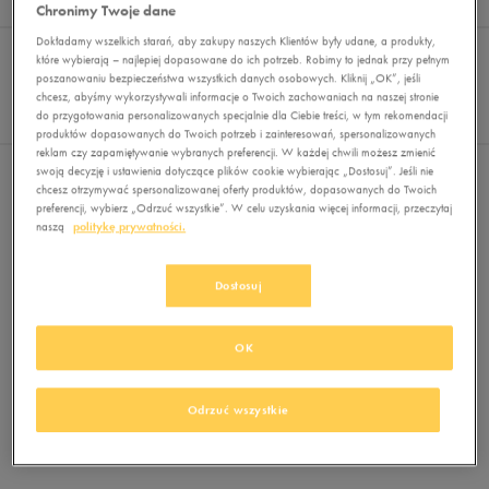
Wyników
0
Chronimy Twoje dane
Sortuj:
Dokładamy wszelkich starań, aby zakupy naszych Klientów były udane, a produkty,
FILTRUJ
(1)
REKOMENDOWANE
które wybierają – najlepiej dopasowane do ich potrzeb. Robimy to jednak przy pełnym
Pokaż
poszanowaniu bezpieczeństwa wszystkich danych osobowych. Kliknij „OK”, jeśli
chcesz, abyśmy wykorzystywali informacje o Twoich zachowaniach na naszej stronie
60
do przygotowania personalizowanych specjalnie dla Ciebie treści, w tym rekomendacji
z 0
produktów dopasowanych do Twoich potrzeb i zainteresowań, spersonalizowanych
reklam czy zapamiętywanie wybranych preferencji. W każdej chwili możesz zmienić
swoją decyzję i ustawienia dotyczące plików cookie wybierając „Dostosuj”. Jeśli nie
Wybrane filtry:
NISKIE
Wyczyść filtry
chcesz otrzymywać spersonalizowanej oferty produktów, dopasowanych do Twoich
preferencji, wybierz „Odrzuć wszystkie”. W celu uzyskania więcej informacji, przeczytaj
naszą
politykę prywatności.
Dostosuj
OK
Brak produktów do wyświetlenia
Zmień kryteria wyszukiwania lub
Odrzuć wszystkie
usuń wybrane filtry