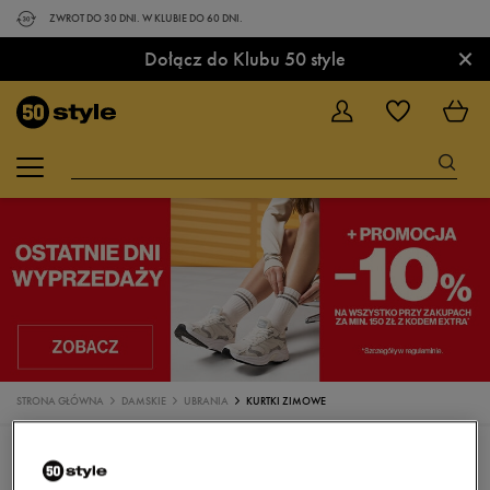
ZWROT DO 30 DNI. W KLUBIE DO 60 DNI.
×
Dołącz do Klubu 50 style
STRONA GŁÓWNA
DAMSKIE
UBRANIA
KURTKI ZIMOWE
UBRANIA
KOSZULKI
TOPY
SPODENKI
KOSZULKI POLO
SUKIENKI