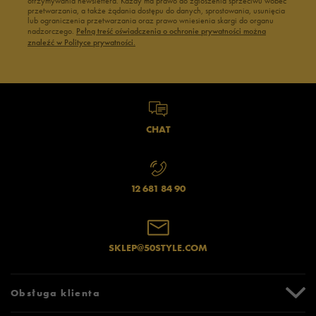
otrzymywania newslettera. Każdy ma prawo do zgłoszenia sprzeciwu wobec
przetwarzania, a także żądania dostępu do danych, sprostowania, usunięcia
lub ograniczenia przetwarzania oraz prawo wniesienia skargi do organu
nadzorczego.
Pełną treść oświadczenia o ochronie prywatności można
znaleźć w Polityce prywatności.
CHAT
12 681 84 90
SKLEP@50STYLE.COM
Obsługa klienta