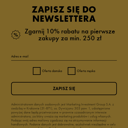
ZAPISZ SIĘ DO
NEWSLETTERA
Zgarnij 10% rabatu na pierwsze
zakupy za min. 250 zł
Adres e-mail
Oferta damska
Oferta męska
ZAPISZ SIĘ
Administratorem danych osobowych jest Marketing Investment Group S.A. z
siedzibą w Krakowie (31-871), os. Dywizjonu 303 paw. 1, udostępnione
powyżej dane będą przetwarzane w prawnie uzasadnionym interesie
administratora, za który uważa się marketing produktów i usług własnych.
Podając swój adres mailowy zgadzasz się na otrzymywanie informacji
handlowych. Podanie danych jest dobrowolne, aczkolwiek niezbędne w celu