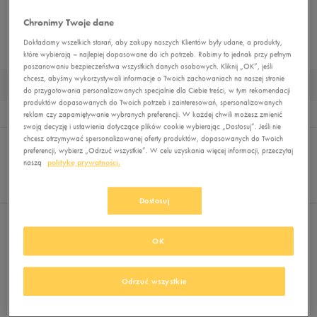
STROJE KĄPIELOWE
BLUZY
SPODNIE
LEGGINSY
KOMPLETY DRESOWE
Chronimy Twoje dane
Dokładamy wszelkich starań, aby zakupy naszych Klientów były udane, a produkty,
BEZRĘKAWNIKI
KURTKI PRZEJŚCIOWE
KURTKI ZIMOWE
MUST HAVE
które wybierają – najlepiej dopasowane do ich potrzeb. Robimy to jednak przy pełnym
poszanowaniu bezpieczeństwa wszystkich danych osobowych. Kliknij „OK”, jeśli
chcesz, abyśmy wykorzystywali informacje o Twoich zachowaniach na naszej stronie
KURTKI ZIMOWE DAMSKIE UMBRO
do przygotowania personalizowanych specjalnie dla Ciebie treści, w tym rekomendacji
produktów dopasowanych do Twoich potrzeb i zainteresowań, spersonalizowanych
Wyników
0
reklam czy zapamiętywanie wybranych preferencji. W każdej chwili możesz zmienić
swoją decyzję i ustawienia dotyczące plików cookie wybierając „Dostosuj”. Jeśli nie
Sortuj:
chcesz otrzymywać spersonalizowanej oferty produktów, dopasowanych do Twoich
FILTRUJ
(1)
REKOMENDOWANE
preferencji, wybierz „Odrzuć wszystkie”. W celu uzyskania więcej informacji, przeczytaj
Pokaż
naszą
politykę prywatności.
60
z 0
Dostosuj
Wybrane filtry:
UMBRO
Wyczyść filtry
OK
Odrzuć wszystkie