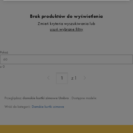
Brak produktów do wyświetlenia
Zmień kryteria wyszukiwania lub
usuń wybrane filtry
Pokaż
60
z 0
z
1
Przeglądasz
damskie
kurtki zimowe Umbro
. Dostępne modele:
Wróć do kategorii:
Damskie kurtki zimowe