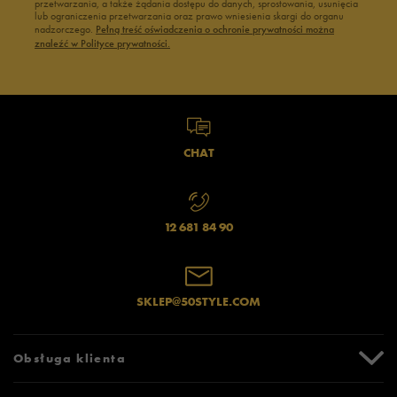
przetwarzania, a także żądania dostępu do danych, sprostowania, usunięcia
lub ograniczenia przetwarzania oraz prawo wniesienia skargi do organu
nadzorczego.
Pełną treść oświadczenia o ochronie prywatności można
znaleźć w Polityce prywatności.
CHAT
12 681 84 90
SKLEP@50STYLE.COM
Obsługa klienta
Centrum Pomocy