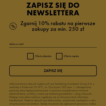
ZAPISZ SIĘ DO
NEWSLETTERA
Zgarnij 10% rabatu na pierwsze
zakupy za min. 250 zł
Adres e-mail
Oferta damska
Oferta męska
ZAPISZ SIĘ
Administratorem danych osobowych jest Marketing Investment Group S.A. z
siedzibą w Krakowie (31-871), os. Dywizjonu 303 paw. 1, udostępnione
powyżej dane będą przetwarzane w prawnie uzasadnionym interesie
administratora, za który uważa się marketing produktów i usług własnych.
Podając swój adres mailowy zgadzasz się na otrzymywanie informacji
handlowych. Podanie danych jest dobrowolne, aczkolwiek niezbędne w celu
otrzymywania newslettera. Każdy ma prawo do zgłoszenia sprzeciwu wobec