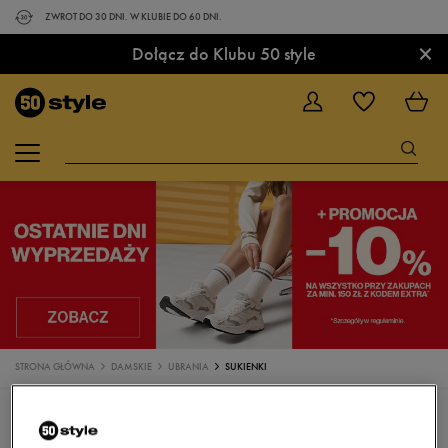
ZWROT DO 30 DNI. W KLUBIE DO 60 DNI.
×
Dołącz do Klubu 50 style
STRONA GŁÓWNA
DAMSKIE
UBRANIA
SUKIENKI
UBRANIA
KOSZULKI
TOPY
SPODENKI
KOSZULKI POLO
SUKIENKI