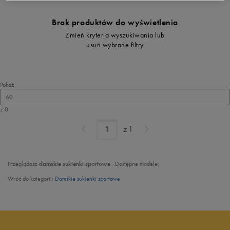
Brak produktów do wyświetlenia
Zmień kryteria wyszukiwania lub
usuń wybrane filtry
Pokaż
60
z 0
z
1
Przeglądasz
damskie
sukienki sportowe
. Dostępne modele:
Wróć do kategorii:
Damskie sukienki sportowe