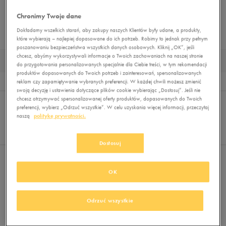
STROJE KĄPIELOWE
BLUZY
SPODNIE
LEGGINSY
KOMPLETY DRESOWE
Chronimy Twoje dane
Dokładamy wszelkich starań, aby zakupy naszych Klientów były udane, a produkty,
BEZRĘKAWNIKI
KURTKI PRZEJŚCIOWE
KURTKI ZIMOWE
MUST HAVE
które wybierają – najlepiej dopasowane do ich potrzeb. Robimy to jednak przy pełnym
poszanowaniu bezpieczeństwa wszystkich danych osobowych. Kliknij „OK”, jeśli
chcesz, abyśmy wykorzystywali informacje o Twoich zachowaniach na naszej stronie
SUKIENKI SPORTOWE
do przygotowania personalizowanych specjalnie dla Ciebie treści, w tym rekomendacji
produktów dopasowanych do Twoich potrzeb i zainteresowań, spersonalizowanych
Wyników
0
reklam czy zapamiętywanie wybranych preferencji. W każdej chwili możesz zmienić
swoją decyzję i ustawienia dotyczące plików cookie wybierając „Dostosuj”. Jeśli nie
Sortuj:
chcesz otrzymywać spersonalizowanej oferty produktów, dopasowanych do Twoich
FILTRUJ
REKOMENDOWANE
preferencji, wybierz „Odrzuć wszystkie”. W celu uzyskania więcej informacji, przeczytaj
Pokaż
naszą
politykę prywatności.
60
z 0
Dostosuj
Nie wybrano filtrów
OK
Odrzuć wszystkie