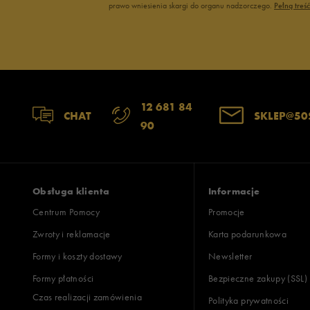
Reebok
prawo wniesienia skargi do organu nadzorczego.
Pełną treś
Oto
Sizeer
Puma
Skechers
Reebok
Umbro
Sizeer
Vans
Skechers
12 681 84
Timberland
CHAT
SKLEP@50
90
Umbro
Under Armour
Up8
U.S. Polo ASSN.
Obsługa klienta
Informacje
Vans
Centrum Pomocy
Promocje
Zwroty i reklamacje
Karta podarunkowa
Formy i koszty dostawy
Newsletter
Formy płatności
Bezpieczne zakupy (SSL)
Czas realizacji zamówienia
Polityka prywatności