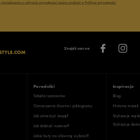
ć oświadczenia o ochronie prywatności można znaleźć w Polityce prywatności.
Znajdź nas na
STYLE.COM
Poradniki
Inspiracje
Tabela rozmiarów
Blog
Oznaczenia słowne i piktogramy
Historia marek
Jak zmierzyć stopę?
Stylizacje męsk
Stylizacje dam
Jak dobrać rozmiar?
Jakie buty na siłownię wybrać?