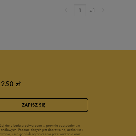
z
1
 250 zł
ZAPISZ SIĘ
wyżej dane będą przetwarzane w prawnie uzasadnionym
i handlowych. Podanie danych jest dobrowolne, aczkolwiek
owania, usunięcia lub ograniczenia przetwarzania oraz