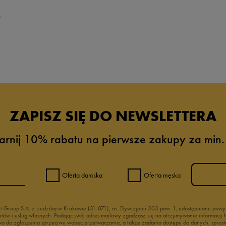
0
ZAPISZ SIĘ DO NEWSLETTERA
arnij 10% rabatu na pierwsze zakupy za min.
Oferta damska
Oferta męska
nt Group S.A. z siedzibą w Krakowie (31-871), os. Dywizjonu 303 paw. 1, udostępnione po
duktów i usług własnych. Podając swój adres mailowy zgadzasz się na otrzymywanie informacj
 do zgłoszenia sprzeciwu wobec przetwarzania, a także żądania dostępu do danych, sprost