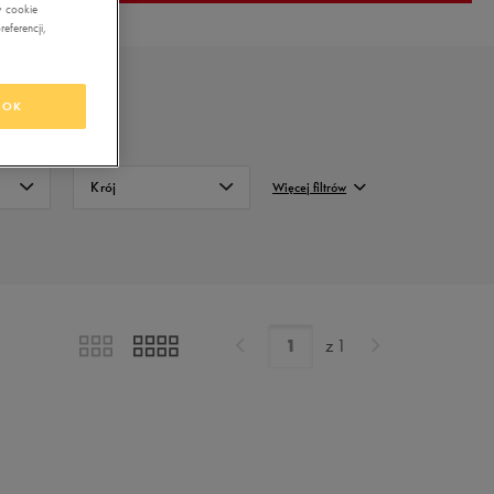
w cookie
eferencji,
OK
Krój
Więcej filtrów
Regularny
FILTRUJ
Wyczyść
z
1