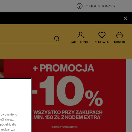
CENTRUM POMOCY
×
MOJE KONTO
SCHOWEK
KOSZYK
BUTY DLA CHŁOPCA
BUTY DLA DZIEWCZYNKI
0-4 lat
0-4 lat
4-8 lat
4-8 lat
9-16 lat
9-16 lat
asowane do ich
śli chcesz,
ecjalnie dla
 reklam czy