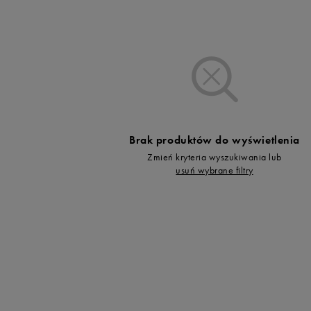
Vans
Skechers
l
Timberland
Umbro
Under Armour
Up8
U.S. Polo ASSN.
Brak produktów do wyświetlenia
Vans
Zmień kryteria wyszukiwania lub
usuń wybrane filtry