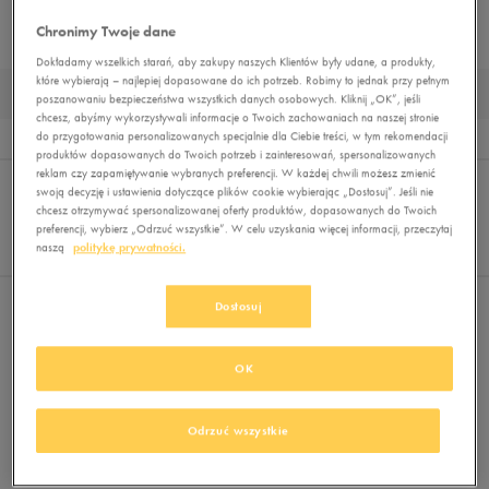
Chronimy Twoje dane
SUKIENKI
Dokładamy wszelkich starań, aby zakupy naszych Klientów były udane, a produkty,
które wybierają – najlepiej dopasowane do ich potrzeb. Robimy to jednak przy pełnym
BLUZY DLA DZIECI NIEROZPINANE
poszanowaniu bezpieczeństwa wszystkich danych osobowych. Kliknij „OK”, jeśli
chcesz, abyśmy wykorzystywali informacje o Twoich zachowaniach na naszej stronie
do przygotowania personalizowanych specjalnie dla Ciebie treści, w tym rekomendacji
Wyników
0
produktów dopasowanych do Twoich potrzeb i zainteresowań, spersonalizowanych
reklam czy zapamiętywanie wybranych preferencji. W każdej chwili możesz zmienić
Sortuj:
FILTRUJ
(1)
REKOMENDOWANE
swoją decyzję i ustawienia dotyczące plików cookie wybierając „Dostosuj”. Jeśli nie
Pokaż
chcesz otrzymywać spersonalizowanej oferty produktów, dopasowanych do Twoich
preferencji, wybierz „Odrzuć wszystkie”. W celu uzyskania więcej informacji, przeczytaj
60
naszą
politykę prywatności.
z 0
Dostosuj
Wybrane filtry:
NIEROZPINANE
Wyczyść filtry
OK
Odrzuć wszystkie