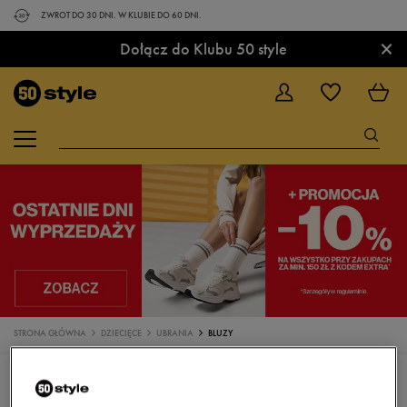
ZWROT DO 30 DNI. W KLUBIE DO 60 DNI.
×
Dołącz do Klubu 50 style
STRONA GŁÓWNA
DZIECIĘCE
UBRANIA
BLUZY
UBRANIA
KOSZULKI
SPODENKI
BLUZY
SPODNIE
LEGGINSY
KURTKI ZIMOWE