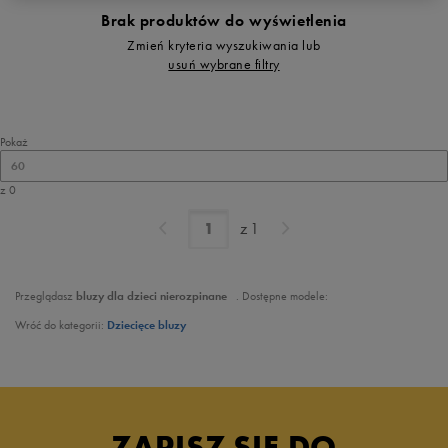
Brak produktów do wyświetlenia
Zmień kryteria wyszukiwania lub
usuń wybrane filtry
Pokaż
60
z 0
z
1
Przeglądasz
bluzy dla dzieci nierozpinane
. Dostępne modele:
Wróć do kategorii:
Dziecięce bluzy
ZAPISZ SIĘ DO