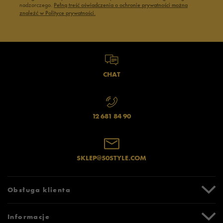
nadzorczego.
Pełną treść oświadczenia o ochronie prywatności można
znaleźć w Polityce prywatności.
CHAT
12 681 84 90
SKLEP@50STYLE.COM
Obsługa klienta
Centrum Pomocy
Informacje