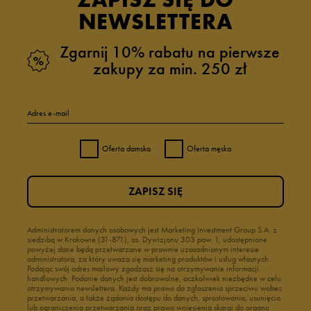
NEWSLETTERA
Zgarnij 10% rabatu na pierwsze
zakupy za min. 250 zł
Adres e-mail
Oferta damska
Oferta męska
ZAPISZ SIĘ
Administratorem danych osobowych jest Marketing Investment Group S.A. z
siedzibą w Krakowie (31-871), os. Dywizjonu 303 paw. 1, udostępnione
powyżej dane będą przetwarzane w prawnie uzasadnionym interesie
administratora, za który uważa się marketing produktów i usług własnych.
Podając swój adres mailowy zgadzasz się na otrzymywanie informacji
handlowych. Podanie danych jest dobrowolne, aczkolwiek niezbędne w celu
otrzymywania newslettera. Każdy ma prawo do zgłoszenia sprzeciwu wobec
przetwarzania, a także żądania dostępu do danych, sprostowania, usunięcia
lub ograniczenia przetwarzania oraz prawo wniesienia skargi do organu