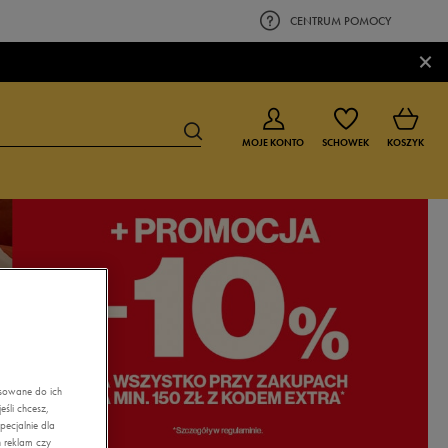
CENTRUM POMOCY
×
MOJE KONTO
SCHOWEK
KOSZYK
BUTY DLA CHŁOPCA
BUTY DLA DZIEWCZYNKI
0-4 lat
0-4 lat
4-8 lat
4-8 lat
9-16 lat
9-16 lat
asowane do ich
śli chcesz,
ecjalnie dla
 reklam czy