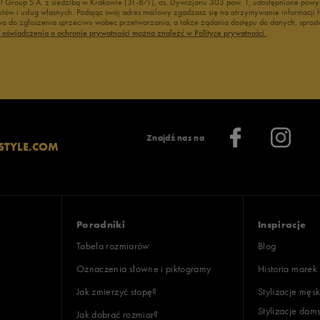
nt Group S.A. z siedzibą w Krakowie (31-871), os. Dywizjonu 303 paw. 1, udostępnione po
duktów i usług własnych. Podając swój adres mailowy zgadzasz się na otrzymywanie informacj
 do zgłoszenia sprzeciwu wobec przetwarzania, a także żądania dostępu do danych, sprost
ć oświadczenia o ochronie prywatności można znaleźć w Polityce prywatności.
Znajdź nas na
STYLE.COM
Poradniki
Inspiracje
Tabela rozmiarów
Blog
Oznaczenia słowne i piktogramy
Historia marek
Jak zmierzyć stopę?
Stylizacje męsk
Stylizacje dam
Jak dobrać rozmiar?