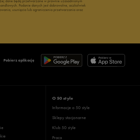
wyżej dane będą przetwarzane w prawnie uzasadnionym
i handlowych. Podanie danych jest dobrowolne, aczkolwiek
owania, usunięcia lub ograniczenia przetwarzania oraz
Pobierz aplikację
O 50 style
Informacje o 50 style
Sklepy stacjonarne
ie
Klub 50 style
skie
Praca