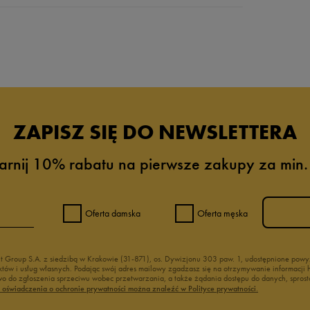
da recenzji
ZAPISZ SIĘ DO NEWSLETTERA
arnij 10% rabatu na pierwsze zakupy za min.
Oferta damska
Oferta męska
nt Group S.A. z siedzibą w Krakowie (31-871), os. Dywizjonu 303 paw. 1, udostępnione po
duktów i usług własnych. Podając swój adres mailowy zgadzasz się na otrzymywanie informacj
 do zgłoszenia sprzeciwu wobec przetwarzania, a także żądania dostępu do danych, sprost
ć oświadczenia o ochronie prywatności można znaleźć w Polityce prywatności.