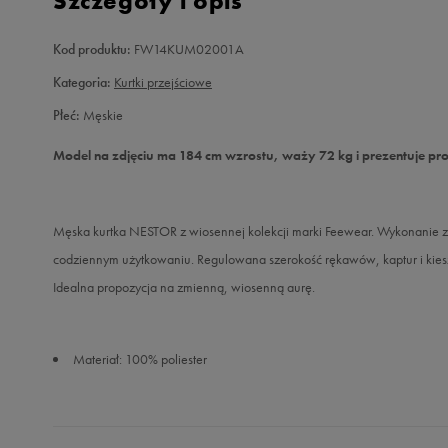
Szczegóły i opis
Kod produktu:
FW14KUM02001A
Kategoria:
Kurtki przejściowe
Płeć:
Męskie
Model na zdjęciu ma 184 cm wzrostu, waży 72 kg i prezentuje pr
Męska kurtka NESTOR z wiosennej kolekcji marki Feewear. Wykonanie z 
codziennym użytkowaniu. Regulowana szerokość rękawów, kaptur i kies
Idealna propozycja na zmienną, wiosenną aurę.
Materiał: 100% poliester