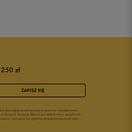
 250 zł
ZAPISZ SIĘ
wyżej dane będą przetwarzane w prawnie uzasadnionym
i handlowych. Podanie danych jest dobrowolne, aczkolwiek
owania, usunięcia lub ograniczenia przetwarzania oraz