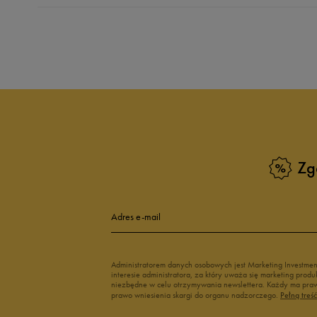
Produkt nie posia
Zg
Adres e-mail
Administratorem danych osobowych jest Marketing Investme
interesie administratora, za który uważa się marketing pro
niezbędne w celu otrzymywania newslettera. Każdy ma prawo
prawo wniesienia skargi do organu nadzorczego.
Pełną treś