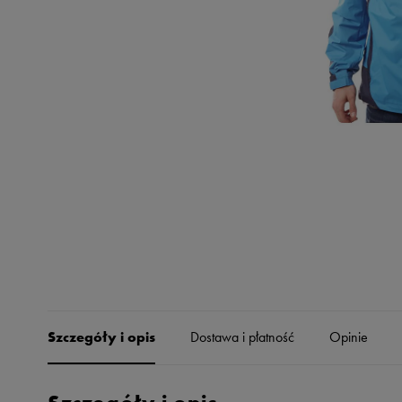
Skechers
Timberland
Umbro
Under Armour
Up8
U.S. Polo ASSN.
Vans
Szczegóły i opis
Dostawa i płatność
Opinie