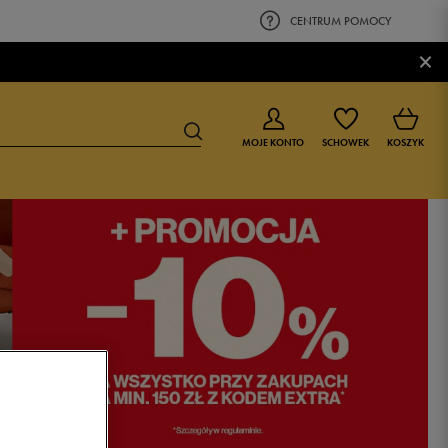
CENTRUM POMOCY
×
MOJE KONTO
SCHOWEK
KOSZYK
BUTY DLA CHŁOPCA
BUTY DLA DZIEWCZYNKI
0-4 lat
0-4 lat
4-8 lat
4-8 lat
9-16 lat
9-16 lat