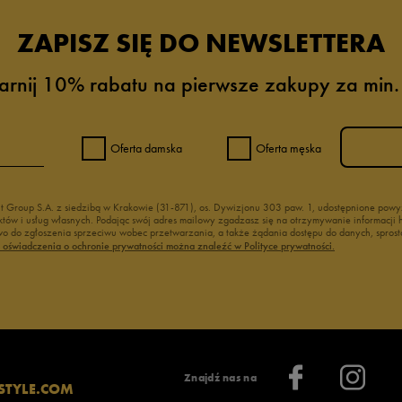
ZAPISZ SIĘ DO NEWSLETTERA
arnij 10% rabatu na pierwsze zakupy za min.
Oferta damska
Oferta męska
nt Group S.A. z siedzibą w Krakowie (31-871), os. Dywizjonu 303 paw. 1, udostępnione po
duktów i usług własnych. Podając swój adres mailowy zgadzasz się na otrzymywanie informacj
 do zgłoszenia sprzeciwu wobec przetwarzania, a także żądania dostępu do danych, sprost
ć oświadczenia o ochronie prywatności można znaleźć w Polityce prywatności.
Znajdź nas na
STYLE.COM