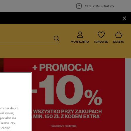
CENTRUM POMOCY
×
MOJE KONTO
SCHOWEK
KOSZYK
BUTY DLA CHŁOPCA
BUTY DLA DZIEWCZYNKI
0-4 lat
0-4 lat
4-8 lat
4-8 lat
9-16 lat
9-16 lat
asowane do ich
śli chcesz,
ecjalnie dla
 reklam czy
w cookie