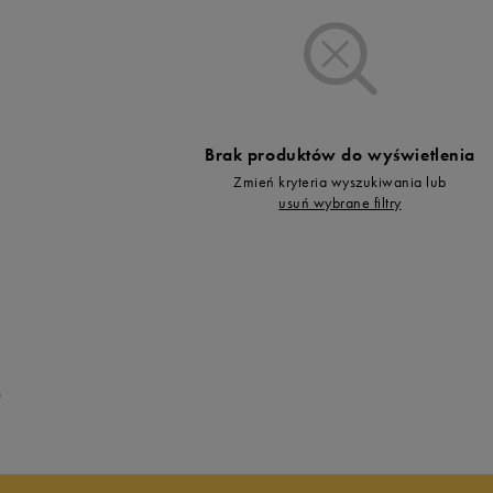
Vans
Skechers
Timberland
Umbro
Under Armour
Brak produktów do wyświetlenia
Up8
Zmień kryteria wyszukiwania lub
U.S. Polo ASSN.
usuń wybrane filtry
Vans
0