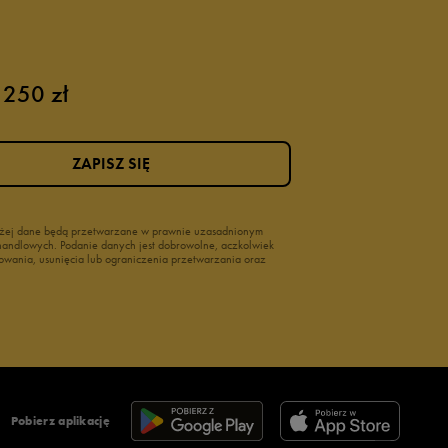
 250 zł
ZAPISZ SIĘ
wyżej dane będą przetwarzane w prawnie uzasadnionym
i handlowych. Podanie danych jest dobrowolne, aczkolwiek
owania, usunięcia lub ograniczenia przetwarzania oraz
Pobierz aplikację