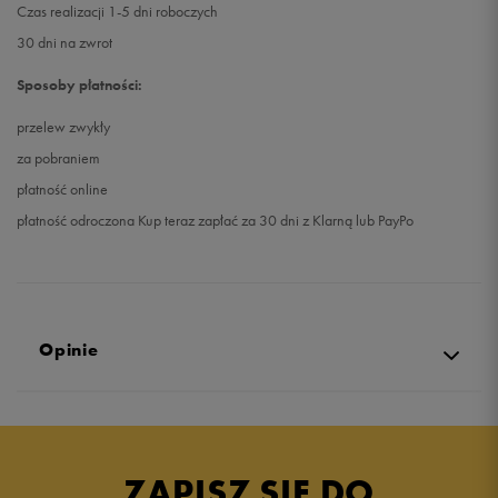
Czas realizacji 1-5 dni roboczych
30 dni na zwrot
Sposoby płatności:
przelew zwykły
za pobraniem
płatność online
płatność odroczona Kup teraz zapłać za 30 dni z Klarną lub PayPo
Opinie
Produkt nie posiada recenzji
ZAPISZ SIĘ DO