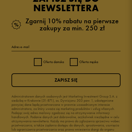
NEWSLETTERA
Zgarnij 10% rabatu na pierwsze
zakupy za min. 250 zł
Adres e-mail
Oferta damska
Oferta męska
ZAPISZ SIĘ
Administratorem danych osobowych jest Marketing Investment Group S.A. z
siedzibą w Krakowie (31-871), os. Dywizjonu 303 paw. 1, udostępnione
powyżej dane będą przetwarzane w prawnie uzasadnionym interesie
administratora, za który uważa się marketing produktów i usług własnych.
Podając swój adres mailowy zgadzasz się na otrzymywanie informacji
handlowych. Podanie danych jest dobrowolne, aczkolwiek niezbędne w celu
otrzymywania newslettera. Każdy ma prawo do zgłoszenia sprzeciwu wobec
przetwarzania, a także żądania dostępu do danych, sprostowania, usunięcia
lub ograniczenia przetwarzania oraz prawo wniesienia skargi do organu