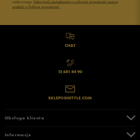
nadzorczego.
Pełną treść oświadczenia o ochronie prywatności można
znaleźć w Polityce prywatności.
CHAT
12 681 84 90
SKLEP@50STYLE.COM
Obsługa klienta
Centrum Pomocy
Informacje
Zwroty i reklamacje