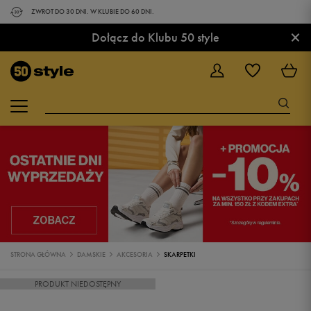
ZWROT DO 30 DNI. W KLUBIE DO 60 DNI.
×
Dołącz do Klubu 50 style
STRONA GŁÓWNA
DAMSKIE
AKCESORIA
SKARPETKI
PRODUKT NIEDOSTĘPNY