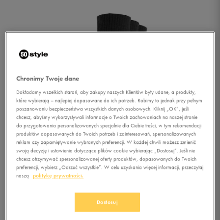
Chronimy Twoje dane
Dokładamy wszelkich starań, aby zakupy naszych Klientów były udane, a produkty,
które wybierają – najlepiej dopasowane do ich potrzeb. Robimy to jednak przy pełnym
poszanowaniu bezpieczeństwa wszystkich danych osobowych. Kliknij „OK”, jeśli
chcesz, abyśmy wykorzystywali informacje o Twoich zachowaniach na naszej stronie
do przygotowania personalizowanych specjalnie dla Ciebie treści, w tym rekomendacji
produktów dopasowanych do Twoich potrzeb i zainteresowań, spersonalizowanych
reklam czy zapamiętywanie wybranych preferencji. W każdej chwili możesz zmienić
1/1
swoją decyzję i ustawienia dotyczące plików cookie wybierając „Dostosuj”. Jeśli nie
chcesz otrzymywać spersonalizowanej oferty produktów, dopasowanych do Twoich
preferencji, wybierz „Odrzuć wszystkie”. W celu uzyskania więcej informacji, przeczytaj
naszą
politykę prywatności.
Dostosuj
FEEWEAR SKARPETY