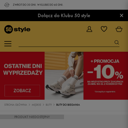
ZWROT DO 30 DNI. W KLUBIE DO 60 DNI.
×
Dołącz do Klubu 50 style
STRONA GŁÓWNA
MĘSKIE
BUTY
BUTY DO BIEGANIA
PRODUKT NIEDOSTĘPNY