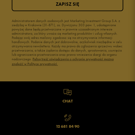
ZAPISZ SIĘ
Administratorem danych osobowych jest Marketing Investment Group S.A. z
siedzibą w Krakowie (31-871), os. Dywizjonu 303 paw. 1, udostępnione
powyżej dane będą przetwarzane w prawnie uzasadnionym interesie
administratora, za który uważa się marketing produktów i usług własnych.
Podając swój adres mailowy zgadzasz się na otrzymywanie informacji
handlowych. Podanie danych jest dobrowolne, aczkolwiek niezbędne w celu
otrzymywania newslettera. Każdy ma prawo do zgłoszenia sprzeciwu wobec
przetwarzania, a także żądania dostępu do danych, sprostowania, usunięcia
lub ograniczenia przetwarzania oraz prawo wniesienia skargi do organu
nadzorczego.
Pełną treść oświadczenia o ochronie prywatności można
znaleźć w Polityce prywatności.
CHAT
12 681 84 90