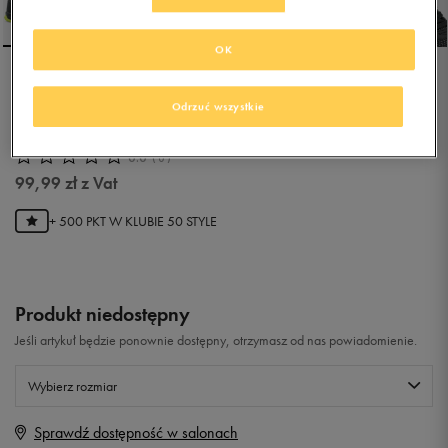
OK
LOTTO DINAMICA 300
Odrzuć wszystkie
0.0
(
0
)
99,99
zł
z Vat
+ 500 PKT W
KLUBIE 50 STYLE
Produkt niedostępny
Jeśli artykuł będzie ponownie dostępny, otrzymasz od nas powiadomienie.
Wybierz rozmiar
Sprawdź dostępność w salonach
Rozmiary EU
Rozmiary US