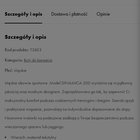
40,5
26 cm
Powiadom o dostępności
Szczegóły i opis
Dostawa i płatność
Opinie
41
26,5 cm
Powiadom o dostępności
Szczegóły i opis
42
27 cm
Powiadom o dostępności
Kod produktu:
T3853
42,5
27,5 cm
Powiadom o dostępności
Kategoria:
Buty do biegania
Płeć:
Męskie
43
27,7 cm
Powiadom o dostępności
Męskie obuwie sportowe. Model DINAMICA 300 wyróżnia się wyjątkową
43,5
28 cm
Powiadom o dostępności
jakością oraz modnym designem. Zaprojektowano go tak, by zapewnić Ci
maksymalny komfort podczas codziennych treningów i biegów. Szeroki język
44
28,5 cm
Powiadom o dostępności
i praktyczne wiązanie, pozwalają na indywidualne dopasowanie do stopy.
Neonowe wstawki na podeszwie zadbają o Twoje bezpieczeństwo podczas
45,5
29,5 cm
Powiadom o dostępności
wieczornego spaceru lub joggingu.
Wierzch: materiał tekstylny