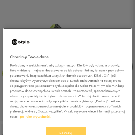
Chronimy Twoje dane
Dokładamy wszelkich starań, aby zakupy naszych Klientów były udane, a produkty,
które wybierają – najlepiej dopasowane do ich potrzeb. Robimy to jednak przy pełnym
poszanowaniu bezpieczeństwa wszystkich danych osobowych. Kliknij „OK”, jeśli
chcesz, abyśmy wykorzystywali informacje o Twoich zachowaniach na naszej stronie
do przygotowania personalizowanych specjalnie dla Ciebie treści, w tym rekomendacji
produktów dopasowanych do Twoich potrzeb i zainteresowań, spersonalizowanych
reklam czy zapamiętywanie wybranych preferencji. W każdej chwili możesz zmienić
swoją decyzję i ustawienia dotyczące plików cookie wybierając „Dostosuj”. Jeśli nie
chcesz otrzymywać spersonalizowanej oferty produktów, dopasowanych do Twoich
preferencji, wybierz „Odrzuć wszystkie”. W celu uzyskania więcej informacji, przeczytaj
1/6
naszą
politykę prywatności.
Dostosuj