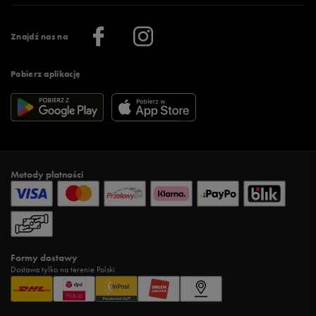
Praca
Regulamin aplikacji 50 style
Informacje o firmie
Więcej regulaminów >
Znajdź nas na
Pobierz aplikację
Metody płatności
Formy dostawy
Dostawa tylko na terenie Polski