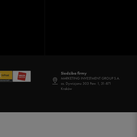
Siedziba firmy
MARKETING INVESTMENT GROUP S.A.
os. Dywizjonu 303 Paw. 1, 31-871
Kraków