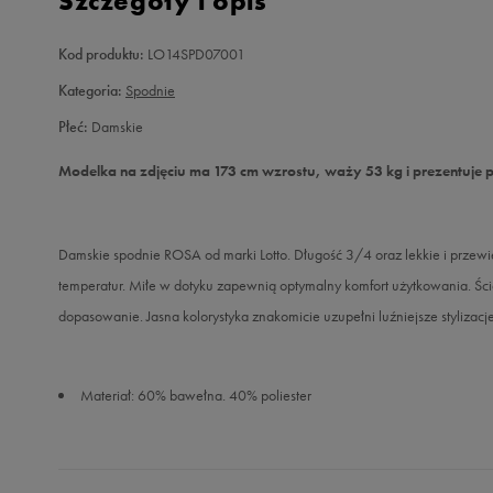
Szczegóły i opis
Kod produktu:
LO14SPD07001
Kategoria:
Spodnie
Płeć:
Damskie
Modelka na zdjęciu ma 173 cm wzrostu, waży 53 kg i prezentuje 
Damskie spodnie ROSA od marki Lotto. Długość 3/4 oraz lekkie i przew
temperatur. Miłe w dotyku zapewnią optymalny komfort użytkowania. Ś
dopasowanie. Jasna kolorystyka znakomicie uzupełni luźniejsze stylizacje
Materiał: 60% bawełna. 40% poliester