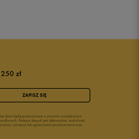
 250 zł
ZAPISZ SIĘ
wyżej dane będą przetwarzane w prawnie uzasadnionym
i handlowych. Podanie danych jest dobrowolne, aczkolwiek
owania, usunięcia lub ograniczenia przetwarzania oraz