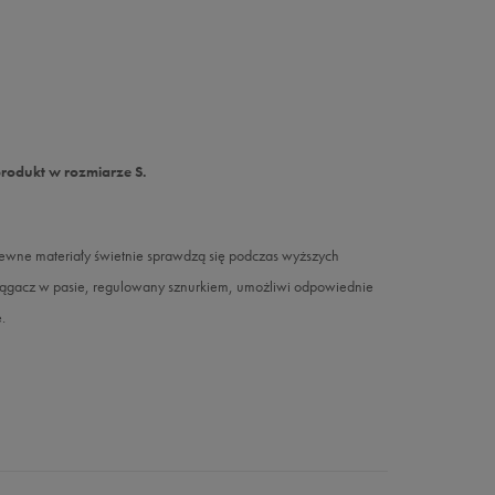
produkt w rozmiarze S.
iewne materiały świetnie sprawdzą się podczas wyższych
ciągacz w pasie, regulowany sznurkiem, umożliwi odpowiednie
.