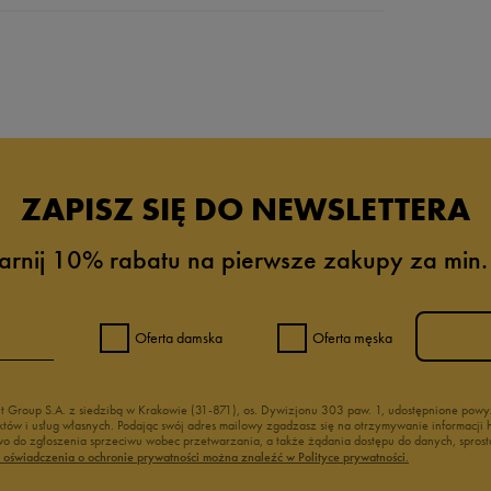
da recenzji
ZAPISZ SIĘ DO NEWSLETTERA
arnij 10% rabatu na pierwsze zakupy za min.
Oferta damska
Oferta męska
nt Group S.A. z siedzibą w Krakowie (31-871), os. Dywizjonu 303 paw. 1, udostępnione po
duktów i usług własnych. Podając swój adres mailowy zgadzasz się na otrzymywanie informacj
 do zgłoszenia sprzeciwu wobec przetwarzania, a także żądania dostępu do danych, sprost
ć oświadczenia o ochronie prywatności można znaleźć w Polityce prywatności.