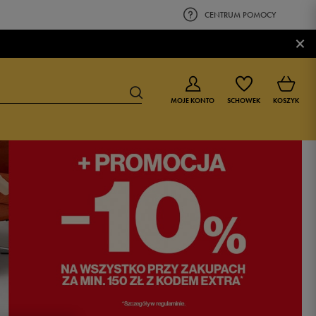
CENTRUM POMOCY
×
MOJE KONTO
SCHOWEK
KOSZYK
BUTY DLA CHŁOPCA
BUTY DLA DZIEWCZYNKI
0-4 lat
0-4 lat
4-8 lat
4-8 lat
9-16 lat
9-16 lat