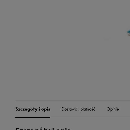
Skechers
Timberland
Umbro
Under Armour
Up8
U.S. Polo ASSN.
Vans
Szczegóły i opis
Dostawa i płatność
Opinie