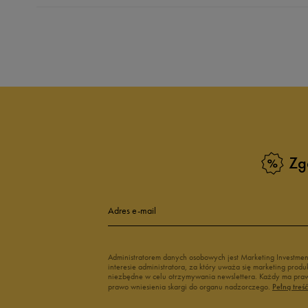
Produkt nie posia
Zg
Adres e-mail
Administratorem danych osobowych jest Marketing Investme
interesie administratora, za który uważa się marketing pro
niezbędne w celu otrzymywania newslettera. Każdy ma prawo
prawo wniesienia skargi do organu nadzorczego.
Pełną treś