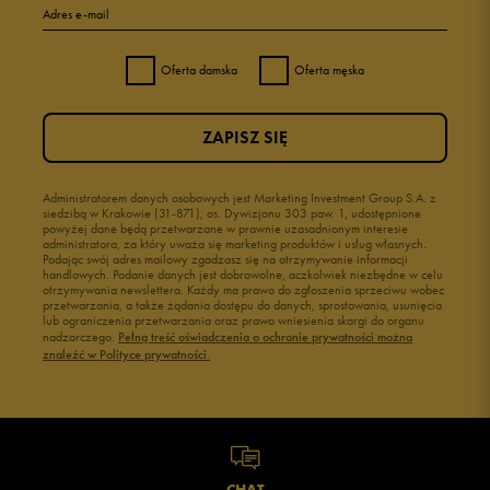
Adres e-mail
Oferta damska
Oferta męska
ZAPISZ SIĘ
Administratorem danych osobowych jest Marketing Investment Group S.A. z
siedzibą w Krakowie (31-871), os. Dywizjonu 303 paw. 1, udostępnione
powyżej dane będą przetwarzane w prawnie uzasadnionym interesie
administratora, za który uważa się marketing produktów i usług własnych.
Podając swój adres mailowy zgadzasz się na otrzymywanie informacji
handlowych. Podanie danych jest dobrowolne, aczkolwiek niezbędne w celu
otrzymywania newslettera. Każdy ma prawo do zgłoszenia sprzeciwu wobec
przetwarzania, a także żądania dostępu do danych, sprostowania, usunięcia
lub ograniczenia przetwarzania oraz prawo wniesienia skargi do organu
nadzorczego.
Pełną treść oświadczenia o ochronie prywatności można
znaleźć w Polityce prywatności.
CHAT