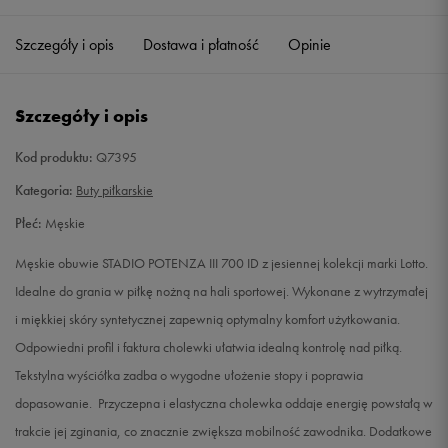
41
26 cm
Powiadom o dostępności
Szczegóły i opis
Dostawa i płatność
Opinie
42,5
27 cm
Powiadom o dostępności
Szczegóły i opis
Kod produktu:
Q7395
Kategoria:
Buty piłkarskie
Płeć:
Męskie
Męskie obuwie STADIO POTENZA III 700 ID z jesiennej kolekcji marki Lotto.
Idealne do grania w piłkę nożną na hali sportowej. Wykonane z wytrzymałej
i miękkiej skóry syntetycznej zapewnią optymalny komfort użytkowania.
Odpowiedni profil i faktura cholewki ułatwia idealną kontrolę nad piłką.
Tekstylna wyściółka zadba o wygodne ułożenie stopy i poprawia
dopasowanie. Przyczepna i elastyczna cholewka oddaje energię powstałą w
trakcie jej zginania, co znacznie zwiększa mobilność zawodnika. Dodatkowe