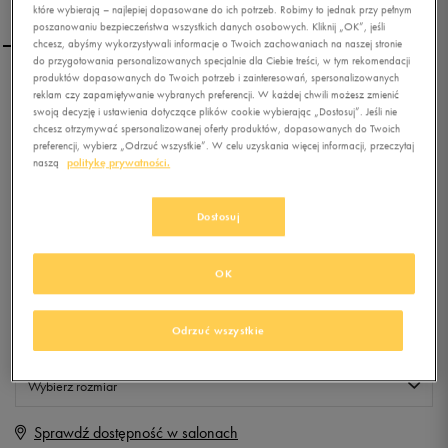
które wybierają – najlepiej dopasowane do ich potrzeb. Robimy to jednak przy pełnym
poszanowaniu bezpieczeństwa wszystkich danych osobowych. Kliknij „OK”, jeśli
chcesz, abyśmy wykorzystywali informacje o Twoich zachowaniach na naszej stronie
do przygotowania personalizowanych specjalnie dla Ciebie treści, w tym rekomendacji
produktów dopasowanych do Twoich potrzeb i zainteresowań, spersonalizowanych
LOTTO STADIO POTENZA
reklam czy zapamiętywanie wybranych preferencji. W każdej chwili możesz zmienić
swoją decyzję i ustawienia dotyczące plików cookie wybierając „Dostosuj”. Jeśli nie
III 700 ID
chcesz otrzymywać spersonalizowanej oferty produktów, dopasowanych do Twoich
preferencji, wybierz „Odrzuć wszystkie”. W celu uzyskania więcej informacji, przeczytaj
0.0
(
0
)
naszą
politykę prywatności.
50
zł
z Vat
Dostosuj
+ 250 PKT W
KLUBIE 50 STYLE
OK
Produkt niedostępny
Odrzuć wszystkie
Jeśli artykuł będzie ponownie dostępny, otrzymasz od nas powiadomienie.
Wybierz rozmiar
Sprawdź dostępność w salonach
Rozmiary EU
Rozmiary US