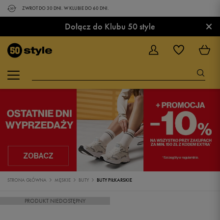
ZWROT DO 30 DNI. W KLUBIE DO 60 DNI.
×
Dołącz do Klubu 50 style
STRONA GŁÓWNA
MĘSKIE
BUTY
BUTY PIŁKARSKIE
PRODUKT NIEDOSTĘPNY