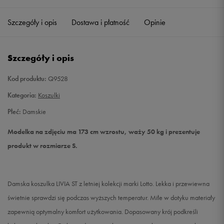
Szczegóły i opis
Dostawa i płatność
Opinie
XS
Powiadom o dostępności
S
Powiadom o dostępności
Szczegóły i opis
M
Powiadom o dostępności
Kod produktu:
Q9528
Kategoria:
Koszulki
L
Powiadom o dostępności
Płeć:
Damskie
XL
Powiadom o dostępności
Modelka na zdjęciu ma 173 cm wzrostu, waży 50 kg i prezentuje
produkt w rozmiarze S.
Damska koszulka LIVIA ST z letniej kolekcji marki Lotto. Lekka i przewiewna
świetnie sprawdzi się podczas wyższych temperatur. Miłe w dotyku materiały
zapewnią optymalny komfort użytkowania. Dopasowany krój podkreśli