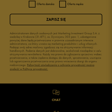
Oferta damska
Oferta męska
ZAPISZ SIĘ
Administratorem danych osobowych jest Marketing Investment Group S.A. z
siedzibą w Krakowie (31-871), os. Dywizjonu 303 paw. 1, udostępnione
powyżej dane będą przetwarzane w prawnie uzasadnionym interesie
administratora, za który uważa się marketing produktów i usług własnych.
Podając swój adres mailowy zgadzasz się na otrzymywanie informacji
handlowych. Podanie danych jest dobrowolne, aczkolwiek niezbędne w celu
otrzymywania newslettera. Każdy ma prawo do zgłoszenia sprzeciwu wobec
przetwarzania, a także żądania dostępu do danych, sprostowania, usunięcia
lub ograniczenia przetwarzania oraz prawo wniesienia skargi do organu
nadzorczego.
Pełną treść oświadczenia o ochronie prywatności można
znaleźć w Polityce prywatności.
CHAT