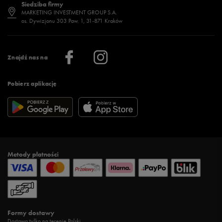
Siedziba firmy
Jak wybrać buty na zimę?
Stylizacje damskie
Sklepy stacjonarne
MARKETING INVESTMENT GROUP S.A.
os. Dywizjonu 303 Paw. 1, 31-871 Kraków
Więcej >
Klub 50 style
Regulamin sklepu 50 style
Praca
Regulamin aplikacji 50 style
Informacje o firmie
Więcej regulaminów >
Znajdź nas na
Pobierz aplikację
Metody płatności
Formy dostawy
Dostawa tylko na terenie Polski