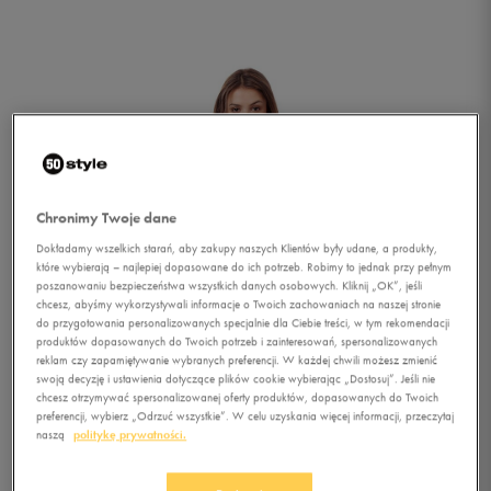
Chronimy Twoje dane
Dokładamy wszelkich starań, aby zakupy naszych Klientów były udane, a produkty,
które wybierają – najlepiej dopasowane do ich potrzeb. Robimy to jednak przy pełnym
poszanowaniu bezpieczeństwa wszystkich danych osobowych. Kliknij „OK”, jeśli
chcesz, abyśmy wykorzystywali informacje o Twoich zachowaniach na naszej stronie
do przygotowania personalizowanych specjalnie dla Ciebie treści, w tym rekomendacji
produktów dopasowanych do Twoich potrzeb i zainteresowań, spersonalizowanych
reklam czy zapamiętywanie wybranych preferencji. W każdej chwili możesz zmienić
swoją decyzję i ustawienia dotyczące plików cookie wybierając „Dostosuj”. Jeśli nie
chcesz otrzymywać spersonalizowanej oferty produktów, dopasowanych do Twoich
1/4
preferencji, wybierz „Odrzuć wszystkie”. W celu uzyskania więcej informacji, przeczytaj
naszą
politykę prywatności.