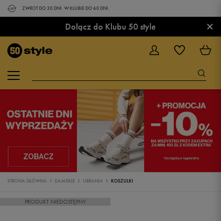
ZWROT DO 30 DNI. W KLUBIE DO 60 DNI.
×
Dołącz do Klubu 50 style
STRONA GŁÓWNA
DAMSKIE
UBRANIA
KOSZULKI
PRODUKT NIEDOSTĘPNY