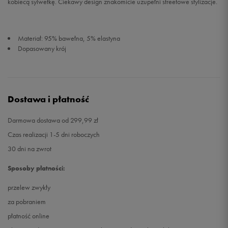
kobiecą sylwetkę. Ciekawy design znakomicie uzupełni streetowe stylizacje.
Materiał: 95% bawełna, 5% elastyna
Dopasowany krój
Dostawa i płatność
Darmowa dostawa od 299,99 zł
Czas realizacji 1-5 dni roboczych
30 dni na zwrot
Sposoby płatności:
przelew zwykły
za pobraniem
płatność online