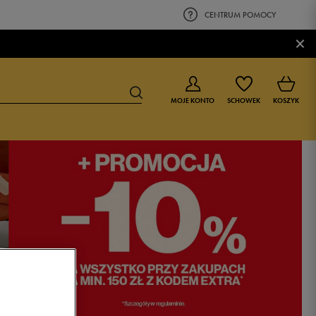
CENTRUM POMOCY
×
MOJE KONTO
SCHOWEK
KOSZYK
BUTY DLA CHŁOPCA
BUTY DLA DZIEWCZYNKI
0-4 lat
0-4 lat
4-8 lat
4-8 lat
9-16 lat
9-16 lat