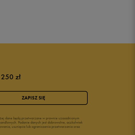
 250 zł
ZAPISZ SIĘ
wyżej dane będą przetwarzane w prawnie uzasadnionym
i handlowych. Podanie danych jest dobrowolne, aczkolwiek
owania, usunięcia lub ograniczenia przetwarzania oraz