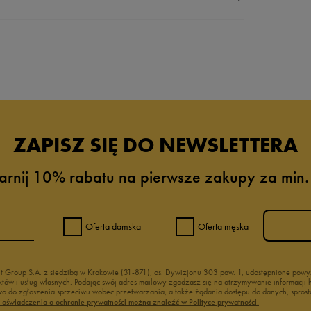
da recenzji
ZAPISZ SIĘ DO NEWSLETTERA
arnij 10% rabatu na pierwsze zakupy za min.
Oferta damska
Oferta męska
nt Group S.A. z siedzibą w Krakowie (31-871), os. Dywizjonu 303 paw. 1, udostępnione po
duktów i usług własnych. Podając swój adres mailowy zgadzasz się na otrzymywanie informacj
 do zgłoszenia sprzeciwu wobec przetwarzania, a także żądania dostępu do danych, sprost
ć oświadczenia o ochronie prywatności można znaleźć w Polityce prywatności.