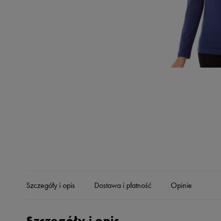
Skechers
Timberland
Umbro
Under Armour
Up8
U.S. Polo ASSN.
Vans
Szczegóły i opis
Dostawa i płatność
Opinie
Szczegóły i opis