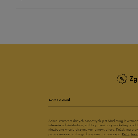
Produkt nie posia
Zg
Adres e-mail
Administratorem danych osobowych jest Marketing Investme
interesie administratora, za który uważa się marketing pro
niezbędne w celu otrzymywania newslettera. Każdy ma prawo
prawo wniesienia skargi do organu nadzorczego.
Pełną treś