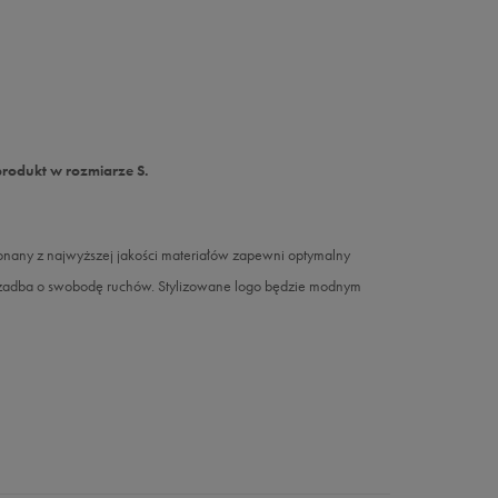
produkt w rozmiarze S.
konany z najwyższej jakości materiałów zapewni optymalny
z zadba o swobodę ruchów. Stylizowane logo będzie modnym