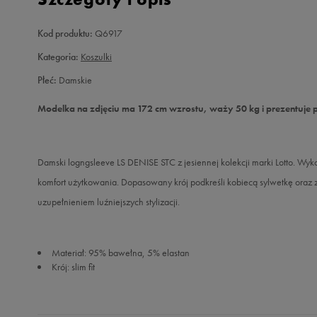
Kod produktu:
Q6917
Kategoria:
Koszulki
Płeć:
Damskie
Modelka na zdjęciu ma 172 cm wzrostu, waży 50 kg i prezentuje 
Damski logngsleeve LS DENISE STC z jesiennej kolekcji marki Lotto. Wy
komfort użytkowania. Dopasowany krój podkreśli kobiecą sylwetkę ora
uzupełnieniem luźniejszych stylizacji.
Materiał: 95% bawełna, 5% elastan
Krój: slim fit