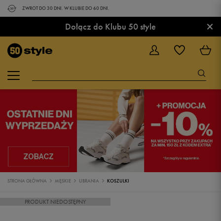
ZWROT DO 30 DNI. W KLUBIE DO 60 DNI.
×
Dołącz do Klubu 50 style
STRONA GŁÓWNA
MĘSKIE
UBRANIA
KOSZULKI
PRODUKT NIEDOSTĘPNY