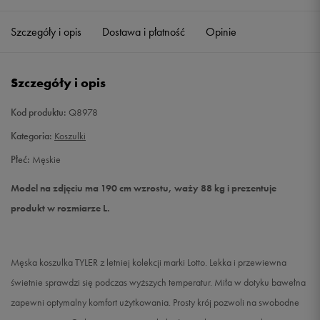
Szczegóły i opis
Dostawa i płatność
Opinie
M
Powiadom o dostępności
L
Powiadom o dostępności
Szczegóły i opis
XL
Powiadom o dostępności
Kod produktu:
Q8978
Kategoria:
Koszulki
XXL
Powiadom o dostępności
Płeć:
Męskie
XXXL
Powiadom o dostępności
Model na zdjęciu ma 190 cm wzrostu, waży 88 kg i prezentuje
produkt w rozmiarze L.
Męska koszulka TYLER z letniej kolekcji marki Lotto. Lekka i przewiewna
świetnie sprawdzi się podczas wyższych temperatur. Miła w dotyku bawełna
zapewni optymalny komfort użytkowania. Prosty krój pozwoli na swobodne