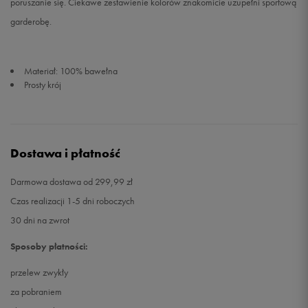
poruszanie się. Ciekawe zestawienie kolorów znakomicie uzupełni sportową
garderobę.
Materiał: 100% bawełna
Prosty krój
Dostawa i płatność
Darmowa dostawa od 299,99 zł
Czas realizacji 1-5 dni roboczych
30 dni na zwrot
Sposoby płatności:
przelew zwykły
za pobraniem