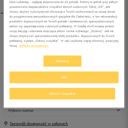
które wybierają – najlepiej dopasowane do ich potrzeb. Robimy to jednak przy pełnym
poszanowaniu bezpieczeństwa wszystkich danych osobowych. Kliknij „OK”, jeśli
chcesz, abyśmy wykorzystywali informacje o Twoich zachowaniach na naszej stronie
do przygotowania personalizowanych specjalnie dla Ciebie treści, w tym rekomendacji
produktów dopasowanych do Twoich potrzeb i zainteresowań, spersonalizowanych
LOTTO T-SHIRT TYLER
reklam czy zapamiętywanie wybranych preferencji. W każdej chwili możesz zmienić
swoją decyzję i ustawienia dotyczące plików cookie wybierając „Dostosuj”. Jeśli nie
chcesz otrzymywać spersonalizowanej oferty produktów, dopasowanych do Twoich
preferencji, wybierz „Odrzuć wszystkie”. W celu uzyskania więcej informacji, przeczytaj
0.0
(
0
)
naszą
politykę prywatności.
0
zł
z Vat
Dostosuj
+ 0 PKT W
KLUBIE 50 STYLE
OK
Produkt niedostępny
Odrzuć wszystkie
Jeśli artykuł będzie ponownie dostępny, otrzymasz od nas powiadomienie.
Wybierz rozmiar
Sprawdź dostępność w salonach
S
Powiadom o dostępności