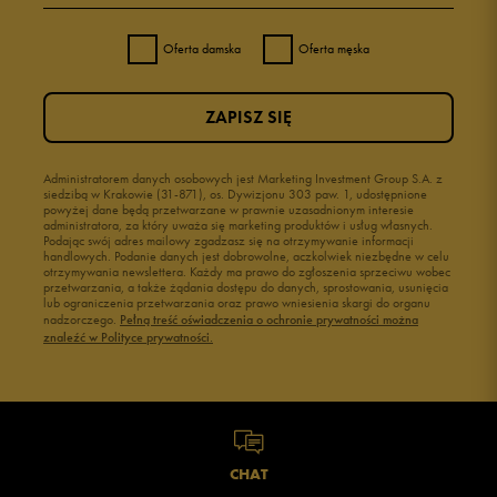
Oferta damska
Oferta męska
ZAPISZ SIĘ
Administratorem danych osobowych jest Marketing Investment Group S.A. z
siedzibą w Krakowie (31-871), os. Dywizjonu 303 paw. 1, udostępnione
powyżej dane będą przetwarzane w prawnie uzasadnionym interesie
administratora, za który uważa się marketing produktów i usług własnych.
Podając swój adres mailowy zgadzasz się na otrzymywanie informacji
handlowych. Podanie danych jest dobrowolne, aczkolwiek niezbędne w celu
otrzymywania newslettera. Każdy ma prawo do zgłoszenia sprzeciwu wobec
przetwarzania, a także żądania dostępu do danych, sprostowania, usunięcia
lub ograniczenia przetwarzania oraz prawo wniesienia skargi do organu
nadzorczego.
Pełną treść oświadczenia o ochronie prywatności można
znaleźć w Polityce prywatności.
CHAT