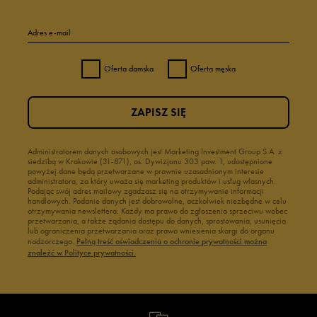
Adres e-mail
Oferta damska
Oferta męska
ZAPISZ SIĘ
Administratorem danych osobowych jest Marketing Investment Group S.A. z
siedzibą w Krakowie (31-871), os. Dywizjonu 303 paw. 1, udostępnione
powyżej dane będą przetwarzane w prawnie uzasadnionym interesie
administratora, za który uważa się marketing produktów i usług własnych.
Podając swój adres mailowy zgadzasz się na otrzymywanie informacji
handlowych. Podanie danych jest dobrowolne, aczkolwiek niezbędne w celu
otrzymywania newslettera. Każdy ma prawo do zgłoszenia sprzeciwu wobec
przetwarzania, a także żądania dostępu do danych, sprostowania, usunięcia
lub ograniczenia przetwarzania oraz prawo wniesienia skargi do organu
nadzorczego.
Pełną treść oświadczenia o ochronie prywatności można
znaleźć w Polityce prywatności.