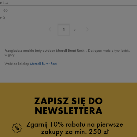
Pokaż
60
z 0
z
1
Przeglądasz
męskie
buty outdoor Merrell Burnt Rock
. Dostępne modele tych butów
w góry:
Wróć do kolekcji
Merrell Burnt Rock
ZAPISZ SIĘ DO
NEWSLETTERA
Zgarnij 10% rabatu na pierwsze
zakupy za min. 250 zł