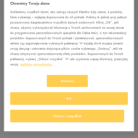
Wyników
0
Chronimy Twoje dane
Sortuj:
Dokładamy wszelkich starań, aby zakupy naszych Klientów były udane, a produkty,
FILTRUJ
REKOMENDOWANE
które wybierają – najlepiej dopasowane do ich potrzeb. Robimy to jednak przy pełnym
Pokaż
poszanowaniu bezpieczeństwa wszystkich danych osobowych. Kliknij „OK”, jeśli
chcesz, abyśmy wykorzystywali informacje o Twoich zachowaniach na naszej stronie
60
do przygotowania personalizowanych specjalnie dla Ciebie treści, w tym rekomendacji
z 0
produktów dopasowanych do Twoich potrzeb i zainteresowań, spersonalizowanych
reklam czy zapamiętywanie wybranych preferencji. W każdej chwili możesz zmienić
swoją decyzję i ustawienia dotyczące plików cookie wybierając „Dostosuj”. Jeśli nie
Nie wybrano filtrów
chcesz otrzymywać spersonalizowanej oferty produktów, dopasowanych do Twoich
preferencji, wybierz „Odrzuć wszystkie”. W celu uzyskania więcej informacji, przeczytaj
naszą
politykę prywatności.
Dostosuj
OK
Brak produktów do wyświetlenia
Zmień kryteria wyszukiwania lub
Odrzuć wszystkie
usuń wybrane filtry