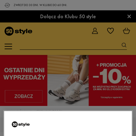
ZWROT DO 30 DNI. W KLUBIE DO 60 DNI.
×
Dołącz do Klubu 50 style
STRONA GŁÓWNA
MERRELL BURNT ROCK
MĘSKIE MERRELL BURNT ROCK