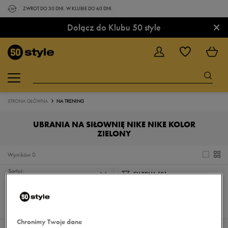
ZWROT DO 30 DNI. W KLUBIE DO 60 DNI.
×
Dołącz do Klubu 50 style
STRONA GŁÓWNA
NA TRENING
UBRANIA NA SIŁOWNIĘ NIKE NIKE KOLOR
ZIELONY
Wyników
0
Sortuj:
FILTRUJ
(2)
REKOMENDOWANE
Pokaż
60
z 0
Chronimy Twoje dane