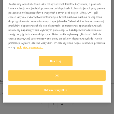
Dokładamy wszelkich starań, aby zakupy naszych Klientów były udane, a produkty,
Wybrane filtry:
NIKE
ZIELONY
Wyczyść filtry
które wybierają – najlepiej dopasowane do ich potrzeb. Robimy to jednak przy pełnym
poszanowaniu bezpieczeństwa wszystkich danych osobowych. Kliknij „OK”, jeśli
chcesz, abyśmy wykorzystywali informacje o Twoich zachowaniach na naszej stronie
do przygotowania personalizowanych specjalnie dla Ciebie treści, w tym rekomendacji
produktów dopasowanych do Twoich potrzeb i zainteresowań, spersonalizowanych
reklam czy zapamiętywanie wybranych preferencji. W każdej chwili możesz zmienić
swoją decyzję i ustawienia dotyczące plików cookie wybierając „Dostosuj”. Jeśli nie
chcesz otrzymywać spersonalizowanej oferty produktów, dopasowanych do Twoich
preferencji, wybierz „Odrzuć wszystkie”. W celu uzyskania więcej informacji, przeczytaj
naszą
politykę prywatności.
Brak produktów do wyświetlenia
Zmień kryteria wyszukiwania lub
usuń wybrane filtry
Dostosuj
OK
Pokaż
60
Odrzuć wszystkie
z 0
z
1