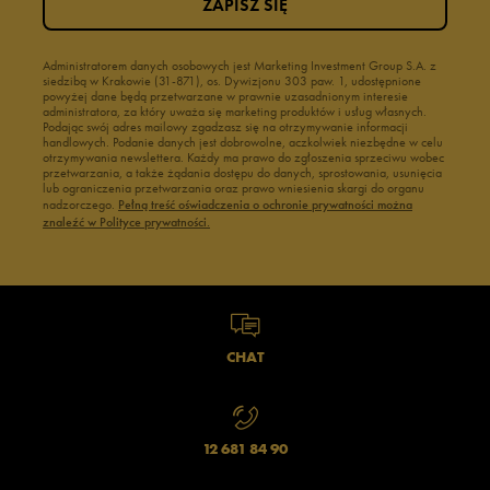
ZAPISZ SIĘ
Administratorem danych osobowych jest Marketing Investment Group S.A. z
siedzibą w Krakowie (31-871), os. Dywizjonu 303 paw. 1, udostępnione
powyżej dane będą przetwarzane w prawnie uzasadnionym interesie
administratora, za który uważa się marketing produktów i usług własnych.
Podając swój adres mailowy zgadzasz się na otrzymywanie informacji
handlowych. Podanie danych jest dobrowolne, aczkolwiek niezbędne w celu
otrzymywania newslettera. Każdy ma prawo do zgłoszenia sprzeciwu wobec
przetwarzania, a także żądania dostępu do danych, sprostowania, usunięcia
lub ograniczenia przetwarzania oraz prawo wniesienia skargi do organu
nadzorczego.
Pełną treść oświadczenia o ochronie prywatności można
znaleźć w Polityce prywatności.
CHAT
12 681 84 90