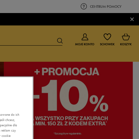
CENTRUM POMOCY
×
MOJE KONTO
SCHOWEK
KOSZYK
BUTY DLA CHŁOPCA
BUTY DLA DZIEWCZYNKI
0-4 lat
0-4 lat
4-8 lat
4-8 lat
9-16 lat
9-16 lat
asowane do ich
śli chcesz,
ecjalnie dla
 reklam czy
w cookie