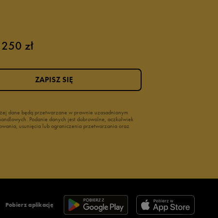
 250 zł
ZAPISZ SIĘ
wyżej dane będą przetwarzane w prawnie uzasadnionym
i handlowych. Podanie danych jest dobrowolne, aczkolwiek
owania, usunięcia lub ograniczenia przetwarzania oraz
Pobierz aplikację