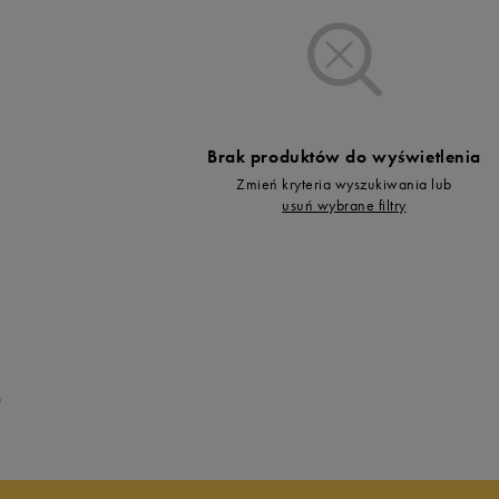
Vans
Skechers
Timberland
Umbro
Under Armour
Brak produktów do wyświetlenia
Up8
Zmień kryteria wyszukiwania lub
U.S. Polo ASSN.
usuń wybrane filtry
Vans
0