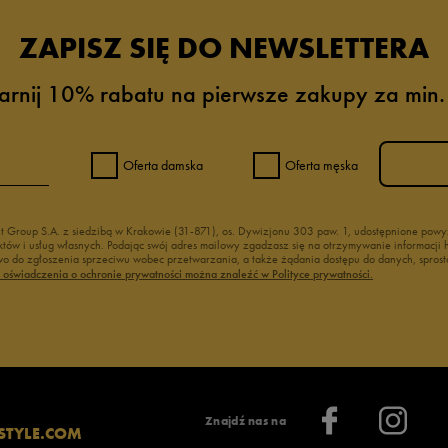
ZAPISZ SIĘ DO NEWSLETTERA
arnij 10% rabatu na pierwsze zakupy za min.
Oferta damska
Oferta męska
nt Group S.A. z siedzibą w Krakowie (31-871), os. Dywizjonu 303 paw. 1, udostępnione po
duktów i usług własnych. Podając swój adres mailowy zgadzasz się na otrzymywanie informacj
 do zgłoszenia sprzeciwu wobec przetwarzania, a także żądania dostępu do danych, sprost
ć oświadczenia o ochronie prywatności można znaleźć w Polityce prywatności.
Znajdź nas na
STYLE.COM