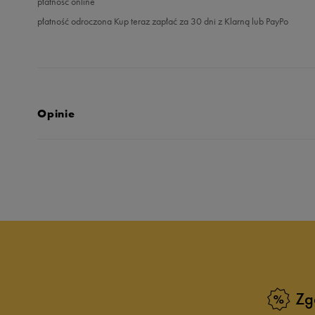
płatność online
płatność odroczona Kup teraz zapłać za 30 dni z Klarną lub PayPo
Opinie
Produkt nie posia
Zg