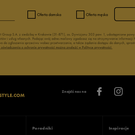
Oferta damska
Oferta męska
nt Group S.A. z siedzibą w Krakowie (31-871), os. Dywizjonu 303 paw. 1, udostępnione po
duktów i usług własnych. Podając swój adres mailowy zgadzasz się na otrzymywanie informacj
 do zgłoszenia sprzeciwu wobec przetwarzania, a także żądania dostępu do danych, sprost
ć oświadczenia o ochronie prywatności można znaleźć w Polityce prywatności.
Znajdź nas na
STYLE.COM
Poradniki
Inspiracje