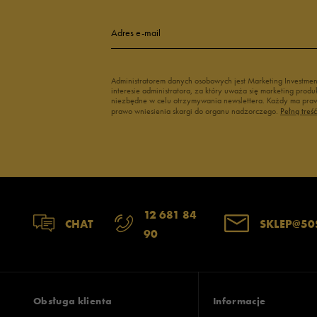
Adres e-mail
Administratorem danych osobowych jest Marketing Investme
interesie administratora, za który uważa się marketing pro
niezbędne w celu otrzymywania newslettera. Każdy ma prawo
prawo wniesienia skargi do organu nadzorczego.
Pełną treś
12 681 84
CHAT
SKLEP@50
90
Obsługa klienta
Informacje