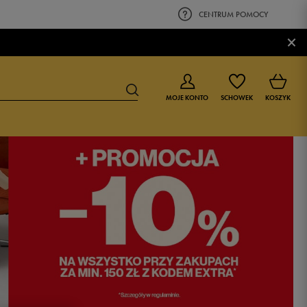
CENTRUM POMOCY
×
MOJE KONTO
SCHOWEK
KOSZYK
BUTY DLA CHŁOPCA
BUTY DLA DZIEWCZYNKI
0-4 lat
0-4 lat
4-8 lat
4-8 lat
9-16 lat
9-16 lat