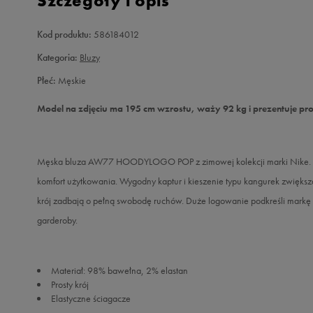
Szczegóły i opis
Kod produktu:
586184012
Kategoria:
Bluzy
Płeć:
Męskie
Model na zdjęciu ma 195 cm wzrostu, waży 92 kg i prezentuje pr
Męska bluza AW77 HOODYLOGO POP z zimowej kolekcji marki Nike. Wy
komfort użytkowania. Wygodny kaptur i kieszenie typu kangurek zwiększa
krój zadbają o pełną swobodę ruchów. Duże logowanie podkreśli markę 
garderoby.
Materiał: 98% bawełna, 2% elastan
Prosty krój
Elastyczne ściagacze