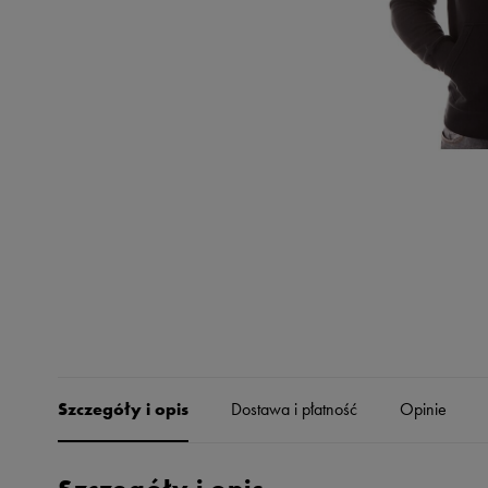
Skechers
Timberland
Umbro
Under Armour
Up8
U.S. Polo ASSN.
Vans
Szczegóły i opis
Dostawa i płatność
Opinie