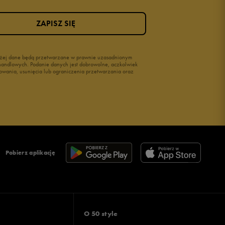
ZAPISZ SIĘ
wyżej dane będą przetwarzane w prawnie uzasadnionym
i handlowych. Podanie danych jest dobrowolne, aczkolwiek
owania, usunięcia lub ograniczenia przetwarzania oraz
Pobierz aplikację
O 50 style