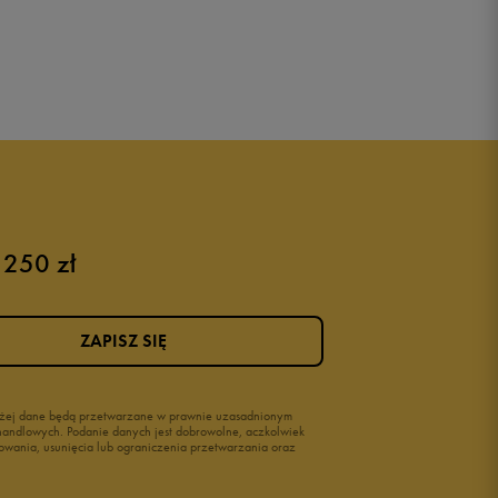
 250 zł
ZAPISZ SIĘ
wyżej dane będą przetwarzane w prawnie uzasadnionym
i handlowych. Podanie danych jest dobrowolne, aczkolwiek
owania, usunięcia lub ograniczenia przetwarzania oraz