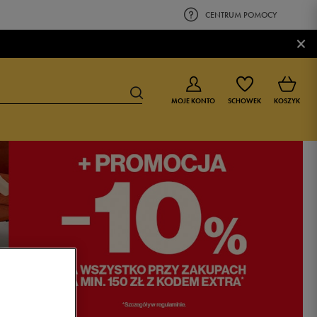
CENTRUM POMOCY
×
MOJE KONTO
SCHOWEK
KOSZYK
BUTY DLA CHŁOPCA
BUTY DLA DZIEWCZYNKI
0-4 lat
0-4 lat
4-8 lat
4-8 lat
9-16 lat
9-16 lat