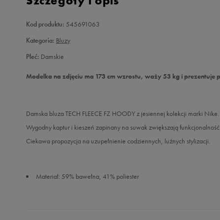
Szczegóły i opis
Kod produktu:
545691063
Kategoria:
Bluzy
Płeć:
Damskie
Modelka na zdjęciu ma 173 cm wzrostu, waży 53 kg i prezentuje 
Damska bluza TECH FLEECE FZ HOODY z jesiennej kolekcji marki Nike. Le
Wygodny kaptur i kieszeń zapinany na suwak zwiększają funkcjonalność
Ciekawa propozycja na uzupełnienie codziennych, luźnych stylizacji.
Materiał: 59% bawełna, 41% poliester