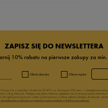
da recenzji
ZAPISZ SIĘ DO NEWSLETTERA
arnij 10% rabatu na pierwsze zakupy za min.
Oferta damska
Oferta męska
nt Group S.A. z siedzibą w Krakowie (31-871), os. Dywizjonu 303 paw. 1, udostępnione po
duktów i usług własnych. Podając swój adres mailowy zgadzasz się na otrzymywanie informacj
 do zgłoszenia sprzeciwu wobec przetwarzania, a także żądania dostępu do danych, sprost
ć oświadczenia o ochronie prywatności można znaleźć w Polityce prywatności.