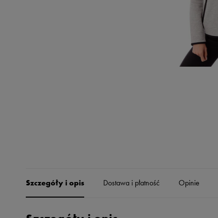
Skechers
Timberland
Umbro
Under Armour
Up8
U.S. Polo ASSN.
Vans
Szczegóły i opis
Dostawa i płatność
Opinie