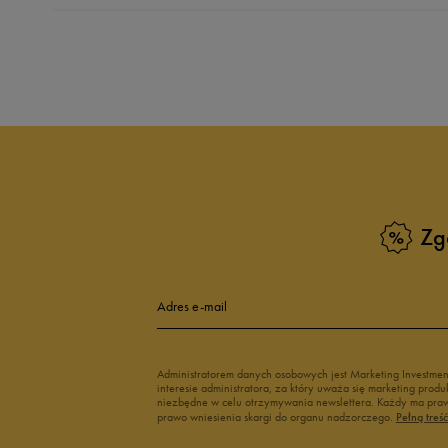
Produkt nie posia
Zg
Adres e-mail
Administratorem danych osobowych jest Marketing Investme
interesie administratora, za który uważa się marketing pro
niezbędne w celu otrzymywania newslettera. Każdy ma prawo
prawo wniesienia skargi do organu nadzorczego.
Pełną treś