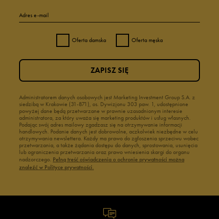
Adres e-mail
Oferta damska
Oferta męska
ZAPISZ SIĘ
Administratorem danych osobowych jest Marketing Investment Group S.A. z
siedzibą w Krakowie (31-871), os. Dywizjonu 303 paw. 1, udostępnione
powyżej dane będą przetwarzane w prawnie uzasadnionym interesie
administratora, za który uważa się marketing produktów i usług własnych.
Podając swój adres mailowy zgadzasz się na otrzymywanie informacji
handlowych. Podanie danych jest dobrowolne, aczkolwiek niezbędne w celu
otrzymywania newslettera. Każdy ma prawo do zgłoszenia sprzeciwu wobec
przetwarzania, a także żądania dostępu do danych, sprostowania, usunięcia
lub ograniczenia przetwarzania oraz prawo wniesienia skargi do organu
nadzorczego.
Pełną treść oświadczenia o ochronie prywatności można
znaleźć w Polityce prywatności.