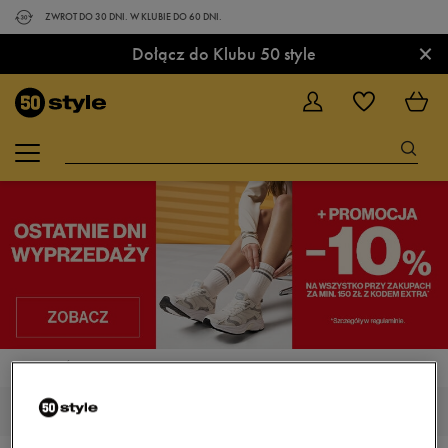
ZWROT DO 30 DNI. W KLUBIE DO 60 DNI.
×
Dołącz do Klubu 50 style
STRONA GŁÓWNA
NIKE BRASILIA
NIKE BRASILIA