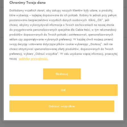
Wyników
0
Chronimy Twoje dane
Dokładamy wszelkich starań, aby zakupy naszych Klientów były udane, a produkty,
Sortuj:
FILTRUJ
REKOMENDOWANE
które wybierają – najlepiej dopasowane do ich potrzeb. Robimy to jednak przy pełnym
Pokaż
poszanowaniu bezpieczeństwa wszystkich danych osobowych. Kliknij „OK”, jeśli
chcesz, abyśmy wykorzystywali informacje o Twoich zachowaniach na naszej stronie
60
do przygotowania personalizowanych specjalnie dla Ciebie treści, w tym rekomendacji
z 0
produktów dopasowanych do Twoich potrzeb i zainteresowań, spersonalizowanych
reklam czy zapamiętywanie wybranych preferencji. W każdej chwili możesz zmienić
swoją decyzję i ustawienia dotyczące plików cookie wybierając „Dostosuj”. Jeśli nie
Nie wybrano filtrów
chcesz otrzymywać spersonalizowanej oferty produktów, dopasowanych do Twoich
preferencji, wybierz „Odrzuć wszystkie”. W celu uzyskania więcej informacji, przeczytaj
naszą
politykę prywatności.
Dostosuj
OK
Brak produktów do wyświetlenia
Zmień kryteria wyszukiwania lub
Odrzuć wszystkie
usuń wybrane filtry