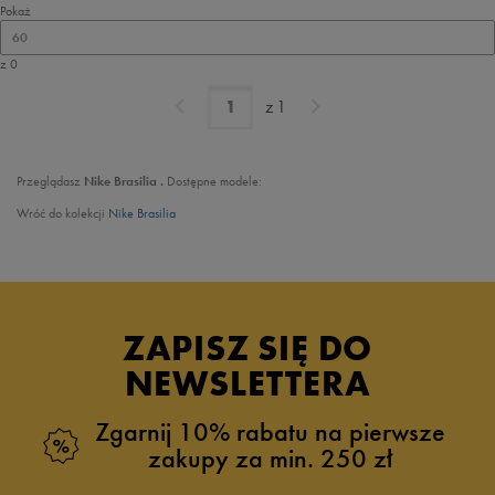
Pokaż
60
z 0
z
1
Przeglądasz
Nike Brasilia .
Dostępne modele:
Wróć do kolekcji
Nike Brasilia
ZAPISZ SIĘ DO
NEWSLETTERA
Zgarnij 10% rabatu na pierwsze
zakupy za min. 250 zł