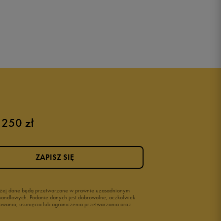
 250 zł
ZAPISZ SIĘ
wyżej dane będą przetwarzane w prawnie uzasadnionym
i handlowych. Podanie danych jest dobrowolne, aczkolwiek
owania, usunięcia lub ograniczenia przetwarzania oraz