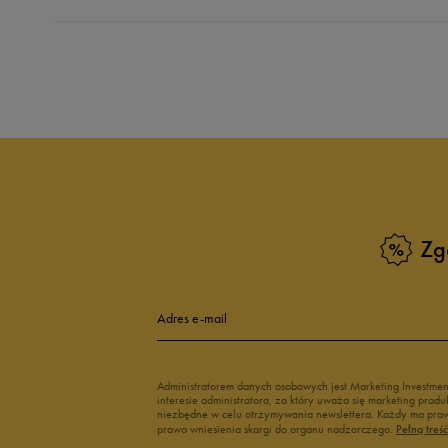
Produkt nie posia
Zg
Adres e-mail
Administratorem danych osobowych jest Marketing Investme
interesie administratora, za który uważa się marketing pro
niezbędne w celu otrzymywania newslettera. Każdy ma prawo
prawo wniesienia skargi do organu nadzorczego.
Pełną treś