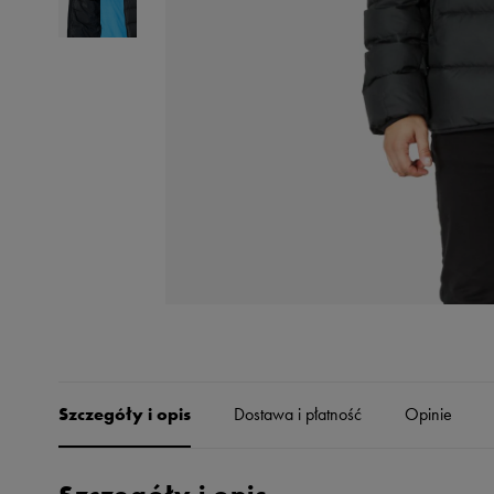
Skechers
Timberland
Umbro
Under Armour
Up8
U.S. Polo ASSN.
Vans
Szczegóły i opis
Dostawa i płatność
Opinie