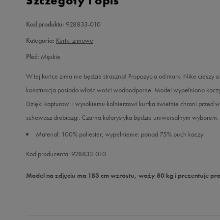
Szczegóły i opis
Kod produktu:
928833-010
Kategoria:
Kurtki zimowe
Płeć:
Męskie
W tej kurtce zima nie będzie straszna! Propozycja od marki Nike cieszy s
konstrukcja posiada właściwości wodoodporne. Model wypełniono kaczym
Dzięki kapturowi i wysokiemu kołnierzowi kurtka świetnie chroni przed
schowasz drobiazgi. Czarna kolorystyka będzie uniwersalnym wyborem.
Materiał: 100% poliester; wypełnienie: ponad 75% puch kaczy
Kod producenta: 928833-010
Model na zdjęciu ma 183 cm wzrostu, waży 80 kg i prezentuje pr