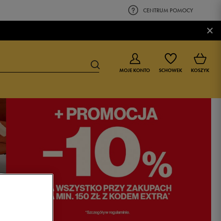
CENTRUM POMOCY
×
MOJE KONTO
SCHOWEK
KOSZYK
BUTY DLA CHŁOPCA
BUTY DLA DZIEWCZYNKI
0-4 lat
0-4 lat
4-8 lat
4-8 lat
9-16 lat
9-16 lat