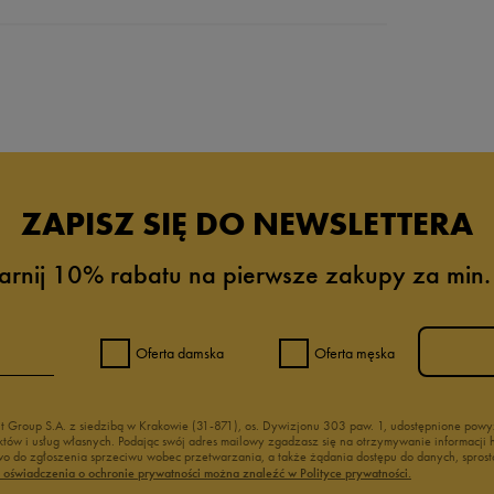
da recenzji
ZAPISZ SIĘ DO NEWSLETTERA
arnij 10% rabatu na pierwsze zakupy za min.
Oferta damska
Oferta męska
nt Group S.A. z siedzibą w Krakowie (31-871), os. Dywizjonu 303 paw. 1, udostępnione po
duktów i usług własnych. Podając swój adres mailowy zgadzasz się na otrzymywanie informacj
 do zgłoszenia sprzeciwu wobec przetwarzania, a także żądania dostępu do danych, sprost
ć oświadczenia o ochronie prywatności można znaleźć w Polityce prywatności.