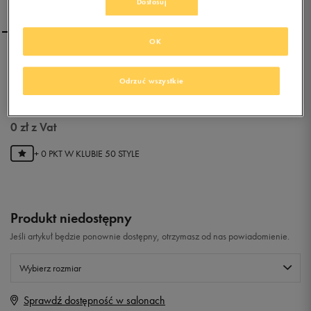
Dostosuj
OK
NIKE REVOLUTION 2 PSV
Odrzuć wszystkie
0.0
(
0
)
0
zł
z Vat
+ 0 PKT W
KLUBIE 50 STYLE
Produkt niedostępny
Jeśli artykuł będzie ponownie dostępny, otrzymasz od nas powiadomienie.
Wybierz rozmiar
Sprawdź dostępność w salonach
Rozmiary EU
Rozmiary US