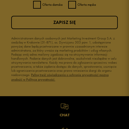
Oferta damska
Oferta męska
ZAPISZ SIĘ
Administratorem danych osobowych jest Marketing Investment Group S.A. z
siedzibą w Krakowie (31-871), os. Dywizjonu 303 paw. 1, udostępnione
powyżej dane będą przetwarzane w prawnie uzasadnionym interesie
administratora, za który uważa się marketing produktów i usług własnych.
Podając swój adres mailowy zgadzasz się na otrzymywanie informacji
handlowych. Podanie danych jest dobrowolne, aczkolwiek niezbędne w celu
otrzymywania newslettera. Każdy ma prawo do zgłoszenia sprzeciwu wobec
przetwarzania, a także żądania dostępu do danych, sprostowania, usunięcia
lub ograniczenia przetwarzania oraz prawo wniesienia skargi do organu
nadzorczego.
Pełną treść oświadczenia o ochronie prywatności można
znaleźć w Polityce prywatności.
CHAT