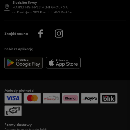
Siedziba firmy
Jak wybrać buty na zimę?
Stylizacje damskie
Sklepy stacjonarne
MARKETING INVESTMENT GROUP S.A.
os. Dywizjonu 303 Paw. 1, 31-871 Kraków
Więcej >
Klub 50 style
Regulamin sklepu 50 style
Praca
Regulamin aplikacji 50 style
Informacje o firmie
Więcej regulaminów >
Znajdź nas na
Pobierz aplikację
Metody płatności
Formy dostawy
Dostawa tylko na terenie Polski