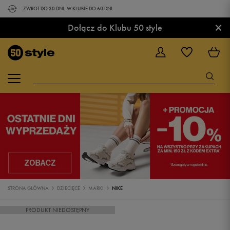
ZWROT DO 30 DNI. W KLUBIE DO 60 DNI.
×
Dołącz do Klubu 50 style
STRONA GŁÓWNA
DZIECIĘCE
MARKI
NIKE
PRODUKT NIEDOSTĘPNY