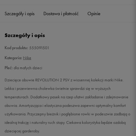
27,5
16,5 cm
Powiadom o dostępności
Szczegóły i opis
Dostawa i płatność
Opinie
28
17 cm
Powiadom o dostępności
Szczegóły i opis
28,5
17,5 cm
Powiadom o dostępności
Kod produktu:
555091501
29,5
18 cm
Powiadom o dostępności
Kategoria:
Nike
Płeć:
dla małych dzieci
30
18,5 cm
Powiadom o dostępności
Dziecięce obuwie REVOLUTION 2 PSV z wiosennej kolekcji marki Nike.
31
19 cm
Powiadom o dostępności
Lekka i przewiewna cholewka świetnie sprawdzi się w wyższych
temperaturach. Dodatkowy pasek na rzep ułatwi zakładanie i zdejmowanie
31,5
19,5 cm
Powiadom o dostępności
obuwia. Amortyzująca i elastyczna podeszwa zapewni optymalny komfort
użytkowania. Przyczepny bieżnik i pogłębione rowki w podeszwie zadbają o
32
20 cm
Powiadom o dostępności
idealną trakcję i naturalny ruch stopy. Ciekawa kolorystyka będzie ozdobą
dziecięcej garderoby.
33
20,5 cm
Powiadom o dostępności