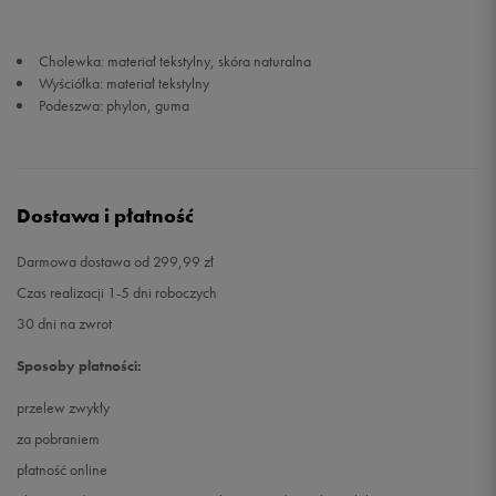
33,5
21 cm
Powiadom o dostępności
Cholewka: materiał tekstylny, skóra naturalna
Wyściółka: materiał tekstylny
Podeszwa: phylon, guma
34
21,5 cm
Powiadom o dostępności
35
22 cm
Powiadom o dostępności
Dostawa i płatność
Darmowa dostawa od 299,99 zł
Czas realizacji 1-5 dni roboczych
30 dni na zwrot
Sposoby płatności:
przelew zwykły
za pobraniem
płatność online