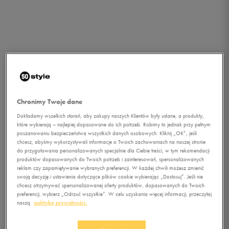
Chronimy Twoje dane
Dokładamy wszelkich starań, aby zakupy naszych Klientów były udane, a produkty,
które wybierają – najlepiej dopasowane do ich potrzeb. Robimy to jednak przy pełnym
poszanowaniu bezpieczeństwa wszystkich danych osobowych. Kliknij „OK”, jeśli
chcesz, abyśmy wykorzystywali informacje o Twoich zachowaniach na naszej stronie
do przygotowania personalizowanych specjalnie dla Ciebie treści, w tym rekomendacji
produktów dopasowanych do Twoich potrzeb i zainteresowań, spersonalizowanych
reklam czy zapamiętywanie wybranych preferencji. W każdej chwili możesz zmienić
swoją decyzję i ustawienia dotyczące plików cookie wybierając „Dostosuj”. Jeśli nie
chcesz otrzymywać spersonalizowanej oferty produktów, dopasowanych do Twoich
1/4
preferencji, wybierz „Odrzuć wszystkie”. W celu uzyskania więcej informacji, przeczytaj
naszą
politykę prywatności.