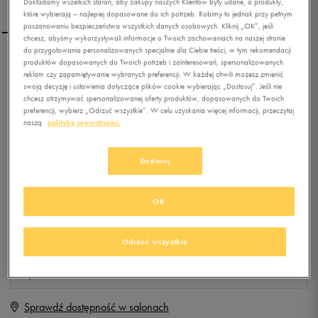
Dokładamy wszelkich starań, aby zakupy naszych Klientów były udane, a produkty,
które wybierają – najlepiej dopasowane do ich potrzeb. Robimy to jednak przy pełnym
poszanowaniu bezpieczeństwa wszystkich danych osobowych. Kliknij „OK”, jeśli
chcesz, abyśmy wykorzystywali informacje o Twoich zachowaniach na naszej stronie
do przygotowania personalizowanych specjalnie dla Ciebie treści, w tym rekomendacji
produktów dopasowanych do Twoich potrzeb i zainteresowań, spersonalizowanych
NIKE REVOLUTION EXT
reklam czy zapamiętywanie wybranych preferencji. W każdej chwili możesz zmienić
swoją decyzję i ustawienia dotyczące plików cookie wybierając „Dostosuj”. Jeśli nie
chcesz otrzymywać spersonalizowanej oferty produktów, dopasowanych do Twoich
preferencji, wybierz „Odrzuć wszystkie”. W celu uzyskania więcej informacji, przeczytaj
0.0
(
0
)
naszą
politykę prywatności.
249,99
zł
z Vat
+ 1250 PKT W
KLUBIE 50 STYLE
Dostosuj
OK
Produkt niedostępny
Jeśli artykuł będzie ponownie dostępny, otrzymasz od nas powiadomienie.
Odrzuć wszystkie
Wybierz rozmiar
Sprawdź dostępność w salonach
Rozmiary EU
Rozmiary US