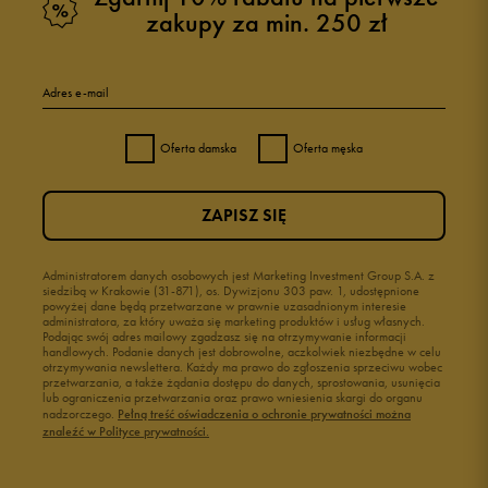
zakupy za min. 250 zł
Adres e-mail
Oferta damska
Oferta męska
ZAPISZ SIĘ
Administratorem danych osobowych jest Marketing Investment Group S.A. z
siedzibą w Krakowie (31-871), os. Dywizjonu 303 paw. 1, udostępnione
powyżej dane będą przetwarzane w prawnie uzasadnionym interesie
administratora, za który uważa się marketing produktów i usług własnych.
Podając swój adres mailowy zgadzasz się na otrzymywanie informacji
handlowych. Podanie danych jest dobrowolne, aczkolwiek niezbędne w celu
otrzymywania newslettera. Każdy ma prawo do zgłoszenia sprzeciwu wobec
przetwarzania, a także żądania dostępu do danych, sprostowania, usunięcia
lub ograniczenia przetwarzania oraz prawo wniesienia skargi do organu
nadzorczego.
Pełną treść oświadczenia o ochronie prywatności można
znaleźć w Polityce prywatności.