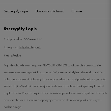
41
26 cm
Powiadom o dostępności
Szczegóły i opis
Dostawa i płatność
Opinie
42
26,5 cm
Powiadom o dostępności
Szczegóły i opis
42,5
27 cm
Powiadom o dostępności
Kod produktu:
555444009
43
27,5 cm
Powiadom o dostępności
Kategoria:
Buty do biegania
Płeć:
Męskie
44
28 cm
Powiadom o dostępności
Męskie obuwie runningowe REVOLUTION EXT znakomicie sprawdzi się
44,5
28,5 cm
Powiadom o dostępności
zarówno na treningu jak i poza nim. Połączenie tekstylnej siateczki ze skórą
naturalną zapewni dobrą cyrkulację powietrza oraz odpowiednią sztywność
45
29 cm
Powiadom o dostępności
konstrukcji. Miękka i amortyzująca podeszwa zadba o maksymalny komfort
użytkowania. Przyczepny i trwały bieżnik zaprojektowano z myślą o twardych
45,5
29,5 cm
Powiadom o dostępności
nawierzchniach. Idealna propozycja zarówno do rekreacji jak i do użytku
codziennego.
46
30 cm
Powiadom o dostępności