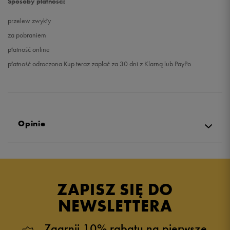
Sposoby płatności:
przelew zwykły
za pobraniem
płatność online
płatność odroczona Kup teraz zapłać za 30 dni z Klarną lub PayPo
Opinie
Produkt nie posiada recenzji
ZAPISZ SIĘ DO
NEWSLETTERA
Zgarnij 10% rabatu na pierwsze