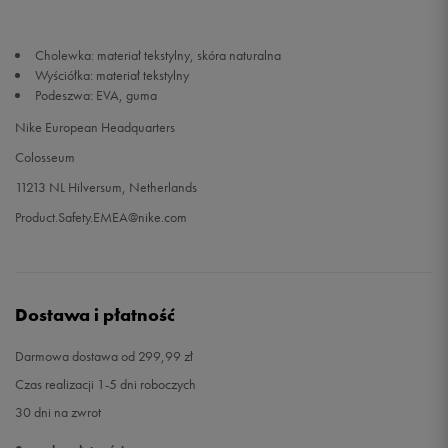
Cholewka: materiał tekstylny, skóra naturalna
Wyściółka: materiał tekstylny
Podeszwa: EVA, guma
Nike European Headquarters
Colosseum
11213 NL Hilversum, Netherlands
Product.Safety.EMEA@nike.com
Dostawa i płatność
Darmowa dostawa od 299,99 zł
Czas realizacji 1-5 dni roboczych
30 dni na zwrot