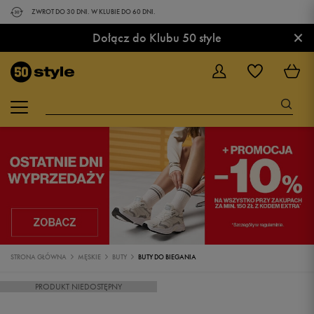
ZWROT DO 30 DNI. W KLUBIE DO 60 DNI.
×
Dołącz do Klubu 50 style
STRONA GŁÓWNA
MĘSKIE
BUTY
BUTY DO BIEGANIA
PRODUKT NIEDOSTĘPNY