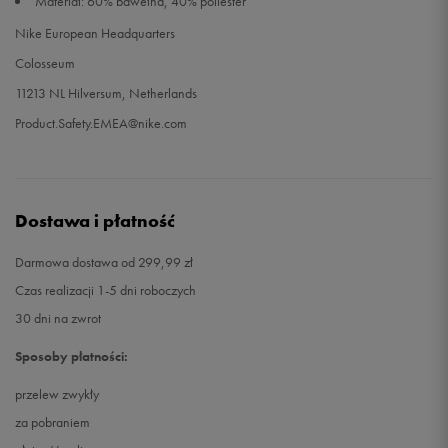
Materiał: 60% bawełna, 40% poliester
Nike European Headquarters
Colosseum
11213 NL Hilversum, Netherlands
Product.Safety.EMEA@nike.com
Dostawa i płatność
Darmowa dostawa od 299,99 zł
Czas realizacji 1-5 dni roboczych
30 dni na zwrot
Sposoby płatności:
przelew zwykły
za pobraniem