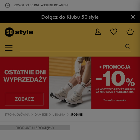
ZWROT DO 30 DNI. W KLUBIE DO 60 DNI.
×
Dołącz do Klubu 50 style
STRONA GŁÓWNA
DAMSKIE
UBRANIA
SPODNIE
PRODUKT NIEDOSTĘPNY