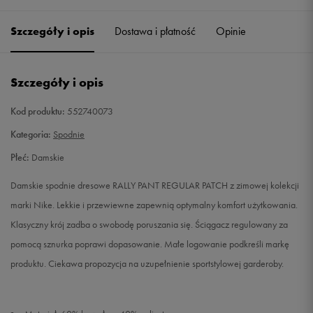
Szczegóły i opis
Dostawa i płatność
Opinie
S
Powiadom o dostępności
M
Powiadom o dostępności
Szczegóły i opis
L
Powiadom o dostępności
Kod produktu:
552740073
Kategoria:
Spodnie
XL
Powiadom o dostępności
Płeć:
Damskie
XXL
Powiadom o dostępności
Damskie spodnie dresowe RALLY PANT REGULAR PATCH z zimowej kolekcji
marki Nike. Lekkie i przewiewne zapewnią optymalny komfort użytkowania.
Klasyczny krój zadba o swobodę poruszania się. Ściągacz regulowany za
pomocą sznurka poprawi dopasowanie. Małe logowanie podkreśli markę
produktu. Ciekawa propozycja na uzupełnienie sportstylowej garderoby.