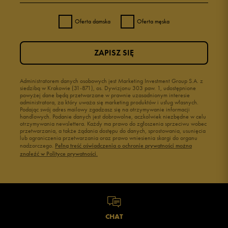
Oferta damska
Oferta męska
ZAPISZ SIĘ
Administratorem danych osobowych jest Marketing Investment Group S.A. z
siedzibą w Krakowie (31-871), os. Dywizjonu 303 paw. 1, udostępnione
powyżej dane będą przetwarzane w prawnie uzasadnionym interesie
administratora, za który uważa się marketing produktów i usług własnych.
Podając swój adres mailowy zgadzasz się na otrzymywanie informacji
handlowych. Podanie danych jest dobrowolne, aczkolwiek niezbędne w celu
otrzymywania newslettera. Każdy ma prawo do zgłoszenia sprzeciwu wobec
przetwarzania, a także żądania dostępu do danych, sprostowania, usunięcia
lub ograniczenia przetwarzania oraz prawo wniesienia skargi do organu
nadzorczego.
Pełną treść oświadczenia o ochronie prywatności można
znaleźć w Polityce prywatności.
CHAT