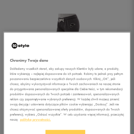
Chronimy Twoje dane
Dokładamy wszelkich starań, aby zakupy naszych Klientów były udane, a produkty,
które wybierają – najlepiej dopasowane do ich potrzeb. Robimy to jednak przy pełnym
poszanowaniu bezpieczeństwa wszystkich danych osobowych. Kliknij „OK”, jeśli
chcesz, abyśmy wykorzystywali informacje o Twoich zachowaniach na naszej stronie
do przygotowania personalizowanych specjalnie dla Ciebie treści, w tym rekomendacji
produktów dopasowanych do Twoich potrzeb i zainteresowań, spersonalizowanych
reklam czy zapamiętywanie wybranych preferencji. W każdej chwili możesz zmienić
swoją decyzję i ustawienia dotyczące plików cookie wybierając „Dostosuj”. Jeśli nie
chcesz otrzymywać spersonalizowanej oferty produktów, dopasowanych do Twoich
1/2
preferencji, wybierz „Odrzuć wszystkie”. W celu uzyskania więcej informacji, przeczytaj
naszą
politykę prywatności.