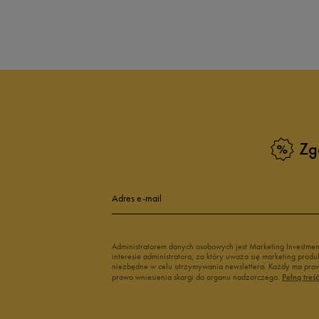
Produkt nie posia
Zg
Adres e-mail
Administratorem danych osobowych jest Marketing Investme
interesie administratora, za który uważa się marketing pro
niezbędne w celu otrzymywania newslettera. Każdy ma prawo
prawo wniesienia skargi do organu nadzorczego.
Pełną treś