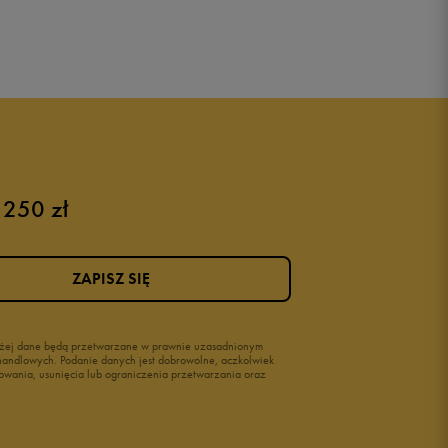
 250 zł
ZAPISZ SIĘ
wyżej dane będą przetwarzane w prawnie uzasadnionym
i handlowych. Podanie danych jest dobrowolne, aczkolwiek
owania, usunięcia lub ograniczenia przetwarzania oraz