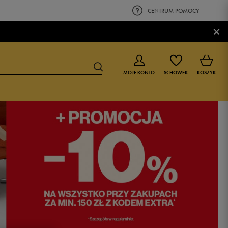
CENTRUM POMOCY
×
MOJE KONTO
SCHOWEK
KOSZYK
BUTY DLA CHŁOPCA
BUTY DLA DZIEWCZYNKI
0-4 lat
0-4 lat
4-8 lat
4-8 lat
9-16 lat
9-16 lat