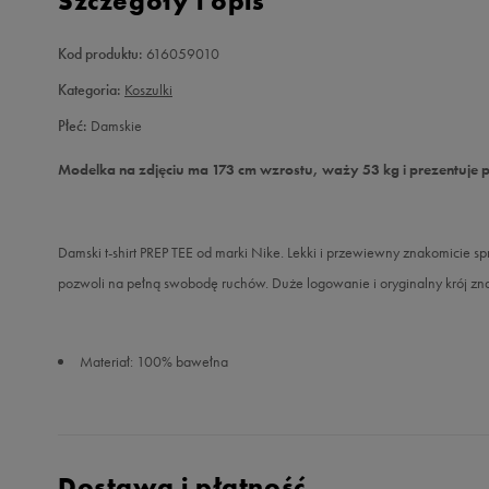
Szczegóły i opis
Kod produktu:
616059010
Kategoria:
Koszulki
Płeć:
Damskie
Modelka na zdjęciu ma 173 cm wzrostu, waży 53 kg i prezentuje 
Damski t-shirt PREP TEE od marki Nike. Lekki i przewiewny znakomicie s
pozwoli na pełną swobodę ruchów. Duże logowanie i oryginalny krój znak
Materiał: 100% bawełna
Dostawa i płatność