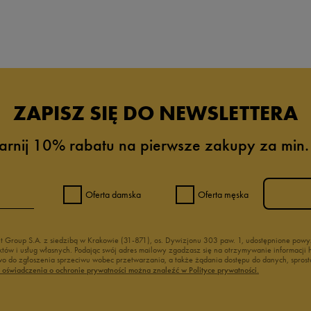
da recenzji
ZAPISZ SIĘ DO NEWSLETTERA
arnij 10% rabatu na pierwsze zakupy za min.
Oferta damska
Oferta męska
nt Group S.A. z siedzibą w Krakowie (31-871), os. Dywizjonu 303 paw. 1, udostępnione po
duktów i usług własnych. Podając swój adres mailowy zgadzasz się na otrzymywanie informacj
 do zgłoszenia sprzeciwu wobec przetwarzania, a także żądania dostępu do danych, sprost
ć oświadczenia o ochronie prywatności można znaleźć w Polityce prywatności.