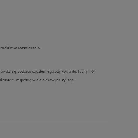
produkt w rozmiarze S.
prawdzi się podczas codziennego użytkowania. Luźny krój
omicie uzupełnią wiele ciekawych stylizacji.