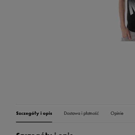
Skechers
Timberland
Umbro
Under Armour
Up8
U.S. Polo ASSN.
Vans
Szczegóły i opis
Dostawa i płatność
Opinie