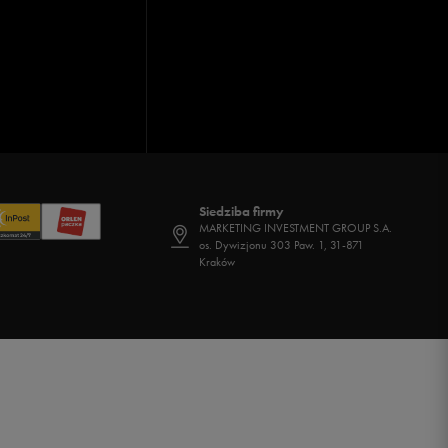
Siedziba firmy
MARKETING INVESTMENT GROUP S.A.
os. Dywizjonu 303 Paw. 1, 31-871
Kraków