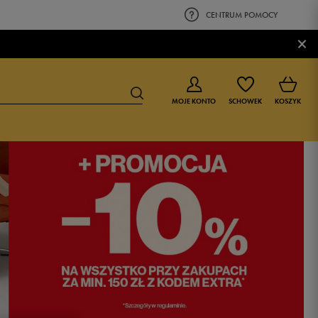
CENTRUM POMOCY
×
MOJE KONTO
SCHOWEK
KOSZYK
BUTY DLA CHŁOPCA
BUTY DLA DZIEWCZYNKI
0-4 lat
0-4 lat
4-8 lat
4-8 lat
9-16 lat
9-16 lat