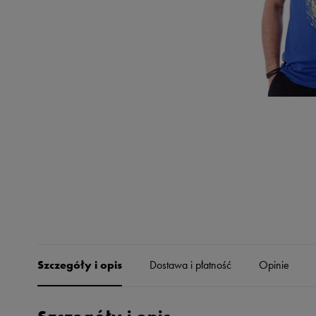
Skechers
Timberland
Umbro
Under Armour
Up8
U.S. Polo ASSN.
Vans
Szczegóły i opis
Dostawa i płatność
Opinie