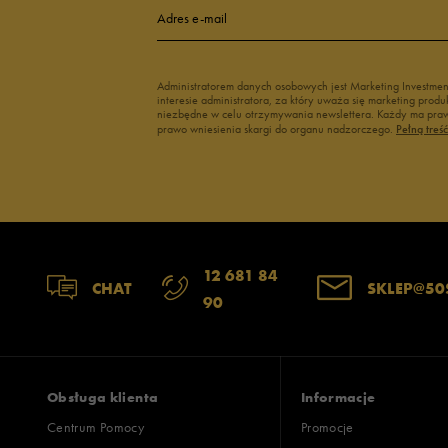
Adres e-mail
Administratorem danych osobowych jest Marketing Investme
interesie administratora, za który uważa się marketing pro
niezbędne w celu otrzymywania newslettera. Każdy ma prawo
prawo wniesienia skargi do organu nadzorczego.
Pełną treś
12 681 84
CHAT
SKLEP@50
90
Obsługa klienta
Informacje
Centrum Pomocy
Promocje