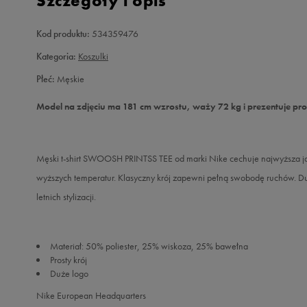
Szczegóły i opis
Kod produktu:
534359476
Kategoria:
Koszulki
Płeć:
Męskie
Model na zdjęciu ma 181 cm wzrostu, waży 72 kg i prezentuje pr
Męski t-shirt SWOOSH PRINTSS TEE od marki Nike cechuje najwyższa jak
wyższych temperatur. Klasyczny krój zapewni pełną swobodę ruchów. Du
letnich stylizacji.
Materiał: 50% poliester, 25% wiskoza, 25% bawełna
Prosty krój
Duże logo
Nike European Headquarters