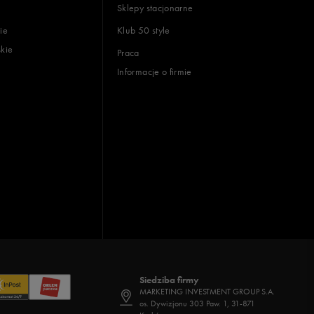
Sklepy stacjonarne
ie
Klub 50 style
skie
Praca
Informacje o firmie
Siedziba firmy
MARKETING INVESTMENT GROUP S.A.
os. Dywizjonu 303 Paw. 1, 31-871