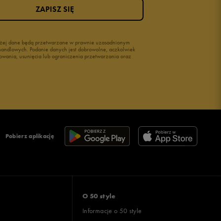
ZAPISZ SIĘ
wyżej dane będą przetwarzane w prawnie uzasadnionym
i handlowych. Podanie danych jest dobrowolne, aczkolwiek
owania, usunięcia lub ograniczenia przetwarzania oraz
Pobierz aplikację
O 50 style
Informacje o 50 style