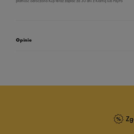
płatność odroczona Kup teraz zapłać za 30 dni z Klarną lub PayPo
Opinie
Produkt nie posia
Zg