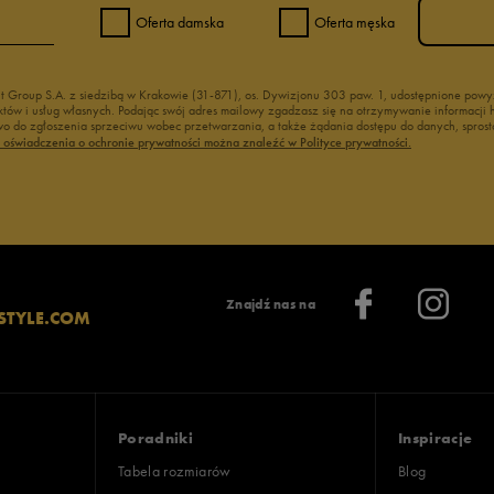
Oferta damska
Oferta męska
nt Group S.A. z siedzibą w Krakowie (31-871), os. Dywizjonu 303 paw. 1, udostępnione po
duktów i usług własnych. Podając swój adres mailowy zgadzasz się na otrzymywanie informacj
 do zgłoszenia sprzeciwu wobec przetwarzania, a także żądania dostępu do danych, sprost
ć oświadczenia o ochronie prywatności można znaleźć w Polityce prywatności.
Znajdź nas na
STYLE.COM
Poradniki
Inspiracje
Tabela rozmiarów
Blog