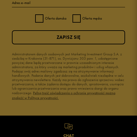
Adres e-mail
Oferta damska
Oferta męska
ZAPISZ SIĘ
Administratorem danych osobowych jest Marketing Investment Group S.A. z
siedzibą w Krakowie (31-871), os. Dywizjonu 303 paw. 1, udostępnione
powyżej dane będą przetwarzane w prawnie uzasadnionym interesie
administratora, za który uważa się marketing produktów i usług własnych.
Podając swój adres mailowy zgadzasz się na otrzymywanie informacji
handlowych. Podanie danych jest dobrowolne, aczkolwiek niezbędne w celu
otrzymywania newslettera. Każdy ma prawo do zgłoszenia sprzeciwu wobec
przetwarzania, a także żądania dostępu do danych, sprostowania, usunięcia
lub ograniczenia przetwarzania oraz prawo wniesienia skargi do organu
nadzorczego.
Pełną treść oświadczenia o ochronie prywatności można
znaleźć w Polityce prywatności.
CHAT