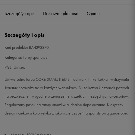
Szczegóły i opis
Dostawa i płatność
Opinie
Szczegóły i opis
Kod produktu:
BA4293370
Kategoria:
Torby sportowe
Płeć:
Unisex
Uniwersalna torba CORE SMALL ITEMS II od marki Nike. Lekka i wytrzymała
świetnie sprawdzi się w każdych warunkach. Duża liczba kieszonek pozwoli
na bezpieczne i wygodne przenoszenie wszelkich niezbędnych akcesoriów.
Regulowany pasek na ramię umożliwia idealne dopasowanie. Klasyczny
design i ciekawa kolorystyka znakomicie uzupełnią sportstylową garderobę.
Materiał: 100% poliester