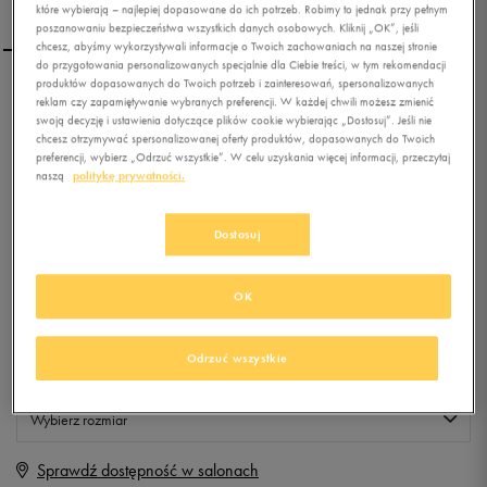
które wybierają – najlepiej dopasowane do ich potrzeb. Robimy to jednak przy pełnym
poszanowaniu bezpieczeństwa wszystkich danych osobowych. Kliknij „OK”, jeśli
chcesz, abyśmy wykorzystywali informacje o Twoich zachowaniach na naszej stronie
do przygotowania personalizowanych specjalnie dla Ciebie treści, w tym rekomendacji
produktów dopasowanych do Twoich potrzeb i zainteresowań, spersonalizowanych
NIKE TORBA CORE SMALL
reklam czy zapamiętywanie wybranych preferencji. W każdej chwili możesz zmienić
swoją decyzję i ustawienia dotyczące plików cookie wybierając „Dostosuj”. Jeśli nie
ITEMS II
chcesz otrzymywać spersonalizowanej oferty produktów, dopasowanych do Twoich
preferencji, wybierz „Odrzuć wszystkie”. W celu uzyskania więcej informacji, przeczytaj
0.0
(
0
)
naszą
politykę prywatności.
59,99
zł
z Vat
Dostosuj
+ 300 PKT W
KLUBIE 50 STYLE
OK
Produkt niedostępny
Odrzuć wszystkie
Jeśli artykuł będzie ponownie dostępny, otrzymasz od nas powiadomienie.
Wybierz rozmiar
Sprawdź dostępność w salonach
ONE SIZE
Powiadom o dostępności