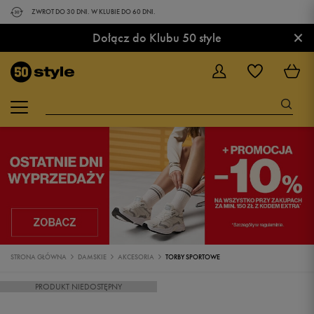
ZWROT DO 30 DNI. W KLUBIE DO 60 DNI.
×
Dołącz do Klubu 50 style
STRONA GŁÓWNA
DAMSKIE
AKCESORIA
TORBY SPORTOWE
PRODUKT NIEDOSTĘPNY