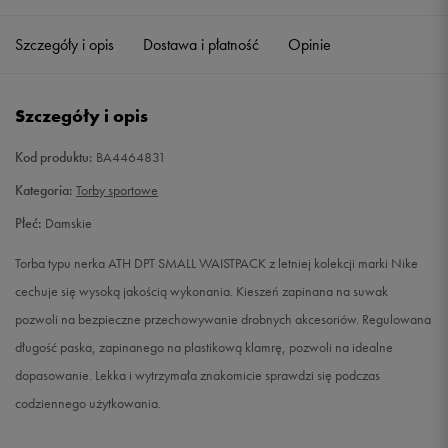
Szczegóły i opis
Dostawa i płatność
Opinie
Szczegóły i opis
Kod produktu:
BA4464831
Kategoria:
Torby sportowe
Płeć:
Damskie
Torba typu nerka ATH DPT SMALL WAISTPACK z letniej kolekcji marki Nike
cechuje się wysoką jakością wykonania. Kieszeń zapinana na suwak
pozwoli na bezpieczne przechowywanie drobnych akcesoriów. Regulowana
długość paska, zapinanego na plastikową klamrę, pozwoli na idealne
dopasowanie. Lekka i wytrzymała znakomicie sprawdzi się podczas
codziennego użytkowania.