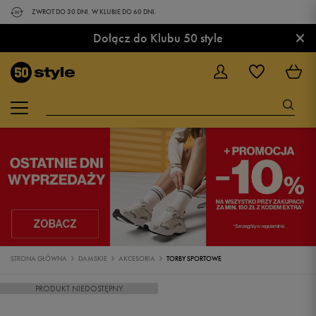
ZWROT DO 30 DNI. W KLUBIE DO 60 DNI.
×
Dołącz do Klubu 50 style
STRONA GŁÓWNA
DAMSKIE
AKCESORIA
TORBY SPORTOWE
PRODUKT NIEDOSTĘPNY