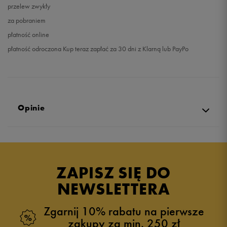
przelew zwykły
za pobraniem
płatność online
płatność odroczona Kup teraz zapłać za 30 dni z Klarną lub PayPo
Opinie
Produkt nie posiada recenzji
ZAPISZ SIĘ DO
NEWSLETTERA
Zgarnij 10% rabatu na pierwsze
zakupy za min. 250 zł