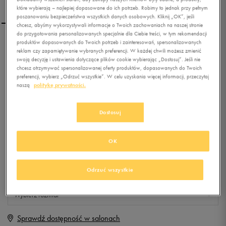
które wybierają – najlepiej dopasowane do ich potrzeb. Robimy to jednak przy pełnym
poszanowaniu bezpieczeństwa wszystkich danych osobowych. Kliknij „OK”, jeśli
chcesz, abyśmy wykorzystywali informacje o Twoich zachowaniach na naszej stronie
do przygotowania personalizowanych specjalnie dla Ciebie treści, w tym rekomendacji
produktów dopasowanych do Twoich potrzeb i zainteresowań, spersonalizowanych
NIKE TORBA NIKE ATH DPT
reklam czy zapamiętywanie wybranych preferencji. W każdej chwili możesz zmienić
SMALL WAISTPACK
swoją decyzję i ustawienia dotyczące plików cookie wybierając „Dostosuj”. Jeśli nie
chcesz otrzymywać spersonalizowanej oferty produktów, dopasowanych do Twoich
preferencji, wybierz „Odrzuć wszystkie”. W celu uzyskania więcej informacji, przeczytaj
0.0
(
0
)
naszą
politykę prywatności.
0
zł
z Vat
+ 0 PKT W
KLUBIE 50 STYLE
Dostosuj
OK
Produkt niedostępny
Odrzuć wszystkie
Jeśli artykuł będzie ponownie dostępny, otrzymasz od nas powiadomienie.
Wybierz rozmiar
Sprawdź dostępność w salonach
ONE SIZE
Powiadom o dostępności