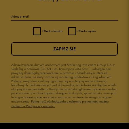
Adres e-mail
Oferta damska
Oferta męska
ZAPISZ SIĘ
Administratorem danych osobowych jest Marketing Investment Group S.A. z
siedzibą w Krakowie (31-871), os. Dywizjonu 303 paw. 1, udostępnione
powyżej dane będą przetwarzane w prawnie uzasadnionym interesie
administratora, za który uważa się marketing produktów i usług własnych.
Podając swój adres mailowy zgadzasz się na otrzymywanie informacji
handlowych. Podanie danych jest dobrowolne, aczkolwiek niezbędne w celu
otrzymywania newslettera. Każdy ma prawo do zgłoszenia sprzeciwu wobec
przetwarzania, a także żądania dostępu do danych, sprostowania, usunięcia
lub ograniczenia przetwarzania oraz prawo wniesienia skargi do organu
nadzorczego.
Pełną treść oświadczenia o ochronie prywatności można
znaleźć w Polityce prywatności.