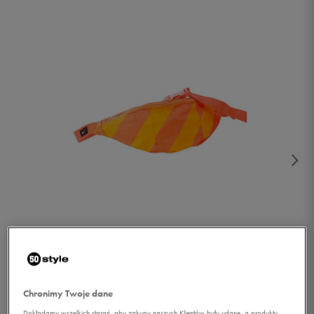
1/2
Chronimy Twoje dane
Dokładamy wszelkich starań, aby zakupy naszych Klientów były udane, a produkty,