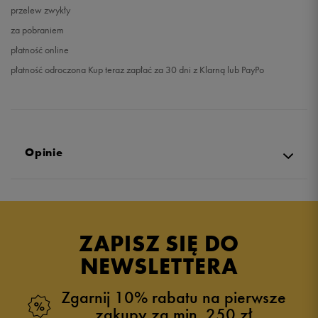
przelew zwykły
za pobraniem
płatność online
płatność odroczona Kup teraz zapłać za 30 dni z Klarną lub PayPo
Opinie
Produkt nie posiada recenzji
ZAPISZ SIĘ DO
NEWSLETTERA
Zgarnij 10% rabatu na pierwsze
zakupy za min. 250 zł