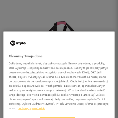
Chronimy Twoje dane
Dokładamy wszelkich starań, aby zakupy naszych Klientów były udane, a produkty,
które wybierają – najlepiej dopasowane do ich potrzeb. Robimy to jednak przy pełnym
poszanowaniu bezpieczeństwa wszystkich danych osobowych. Kliknij „OK”, jeśli
chcesz, abyśmy wykorzystywali informacje o Twoich zachowaniach na naszej stronie
do przygotowania personalizowanych specjalnie dla Ciebie treści, w tym rekomendacji
produktów dopasowanych do Twoich potrzeb i zainteresowań, spersonalizowanych
reklam czy zapamiętywanie wybranych preferencji. W każdej chwili możesz zmienić
swoją decyzję i ustawienia dotyczące plików cookie wybierając „Dostosuj”. Jeśli nie
chcesz otrzymywać spersonalizowanej oferty produktów, dopasowanych do Twoich
1/4
preferencji, wybierz „Odrzuć wszystkie”. W celu uzyskania więcej informacji, przeczytaj
naszą
politykę prywatności.