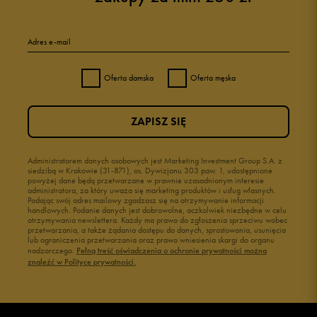
Adres e-mail
Oferta damska
Oferta męska
ZAPISZ SIĘ
Administratorem danych osobowych jest Marketing Investment Group S.A. z
siedzibą w Krakowie (31-871), os. Dywizjonu 303 paw. 1, udostępnione
powyżej dane będą przetwarzane w prawnie uzasadnionym interesie
administratora, za który uważa się marketing produktów i usług własnych.
Podając swój adres mailowy zgadzasz się na otrzymywanie informacji
handlowych. Podanie danych jest dobrowolne, aczkolwiek niezbędne w celu
otrzymywania newslettera. Każdy ma prawo do zgłoszenia sprzeciwu wobec
przetwarzania, a także żądania dostępu do danych, sprostowania, usunięcia
lub ograniczenia przetwarzania oraz prawo wniesienia skargi do organu
nadzorczego.
Pełną treść oświadczenia o ochronie prywatności można
znaleźć w Polityce prywatności.