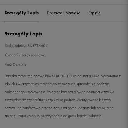
Szczegóły i opis
Dostawa i płatność
Opinie
Szczegóły i opis
Kod produktu:
BA4754606
Kategoria:
Torby sportowe
Płeć:
Damskie
Damska torba treningowa BRASILIA DUFFEL M od marki Nike. Wykonana z
lekkich i wytrzymałych materiałów znakomicie sprawdzi się podczas
codziennego użytkowania. Pojemna komora główna pomieści wszelkie
niezbędne rzeczy na fitness czy krótką podróż. Wentylowana kieszeń
pozwoli na komfortowe przenoszenie wilgotnej odzieży lub obuwia na
zmianę. Jasna kolorystyka przypadnie do gustu każdej kobiecie.