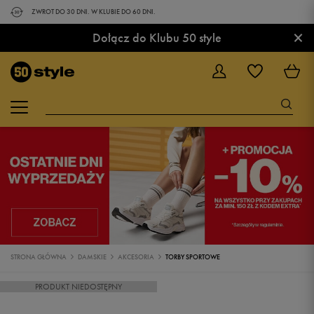
ZWROT DO 30 DNI. W KLUBIE DO 60 DNI.
×
Dołącz do Klubu 50 style
STRONA GŁÓWNA
DAMSKIE
AKCESORIA
TORBY SPORTOWE
PRODUKT NIEDOSTĘPNY