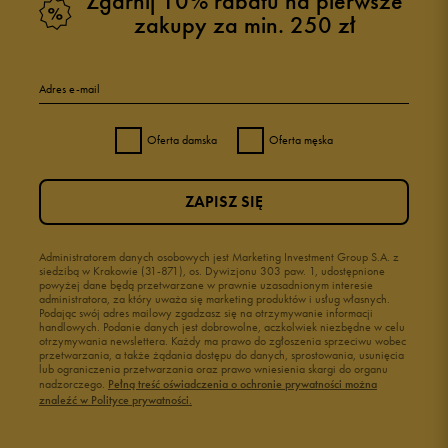
Zgarnij 10% rabatu na pierwsze
zakupy za min. 250 zł
Adres e-mail
Oferta damska
Oferta męska
ZAPISZ SIĘ
Administratorem danych osobowych jest Marketing Investment Group S.A. z
siedzibą w Krakowie (31-871), os. Dywizjonu 303 paw. 1, udostępnione
powyżej dane będą przetwarzane w prawnie uzasadnionym interesie
administratora, za który uważa się marketing produktów i usług własnych.
Podając swój adres mailowy zgadzasz się na otrzymywanie informacji
handlowych. Podanie danych jest dobrowolne, aczkolwiek niezbędne w celu
otrzymywania newslettera. Każdy ma prawo do zgłoszenia sprzeciwu wobec
przetwarzania, a także żądania dostępu do danych, sprostowania, usunięcia
lub ograniczenia przetwarzania oraz prawo wniesienia skargi do organu
nadzorczego.
Pełną treść oświadczenia o ochronie prywatności można
znaleźć w Polityce prywatności.