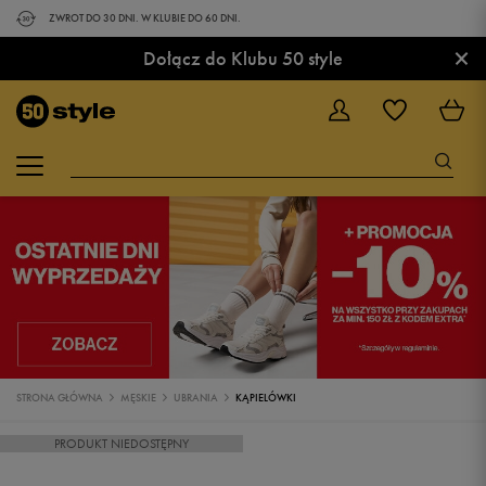
ZWROT DO 30 DNI. W KLUBIE DO 60 DNI.
×
Dołącz do Klubu 50 style
STRONA GŁÓWNA
MĘSKIE
UBRANIA
KĄPIELÓWKI
PRODUKT NIEDOSTĘPNY