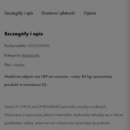
Szczegóły i opis
Dostawa i płatność
Opinie
32
Powiadom o dostępności
34
Powiadom o dostępności
Szczegóły i opis
36
Powiadom o dostępności
Kod produktu:
5031202900
Kategoria:
Kąpielówki
38
Powiadom o dostępności
Płeć:
Męskie
Model na zdjęciu ma 189 cm wzrostu, waży 85 kg i prezentuje
produkt w rozmiarze 32.
Szorty W. O'R SCALLOP BOARDIES powstały z myślą o surferach,.
Wykonane z najwyższej jakości materiałów doskonale odnajdą się w letniej
garderobie. Lekkie, przewiewne i elastyczne sprawdzą się podczas