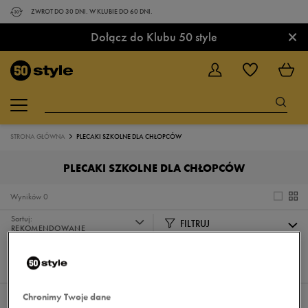
ZWROT DO 30 DNI. W KLUBIE DO 60 DNI.
×
Dołącz do Klubu 50 style
STRONA GŁÓWNA
PLECAKI SZKOLNE DLA CHŁOPCÓW
PLECAKI SZKOLNE DLA CHŁOPCÓW
Wyników
0
Sortuj:
FILTRUJ
REKOMENDOWANE
Pokaż
60
z 0
Chronimy Twoje dane
Nie wybrano filtrów