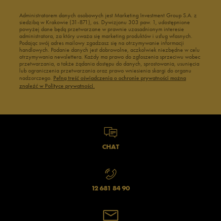
Administratorem danych osobowych jest Marketing Investment Group S.A. z
siedzibą w Krakowie (31-871), os. Dywizjonu 303 paw. 1, udostępnione
powyżej dane będą przetwarzane w prawnie uzasadnionym interesie
administratora, za który uważa się marketing produktów i usług własnych.
Podając swój adres mailowy zgadzasz się na otrzymywanie informacji
handlowych. Podanie danych jest dobrowolne, aczkolwiek niezbędne w celu
otrzymywania newslettera. Każdy ma prawo do zgłoszenia sprzeciwu wobec
przetwarzania, a także żądania dostępu do danych, sprostowania, usunięcia
lub ograniczenia przetwarzania oraz prawo wniesienia skargi do organu
nadzorczego.
Pełną treść oświadczenia o ochronie prywatności można
znaleźć w Polityce prywatności.
CHAT
12 681 84 90