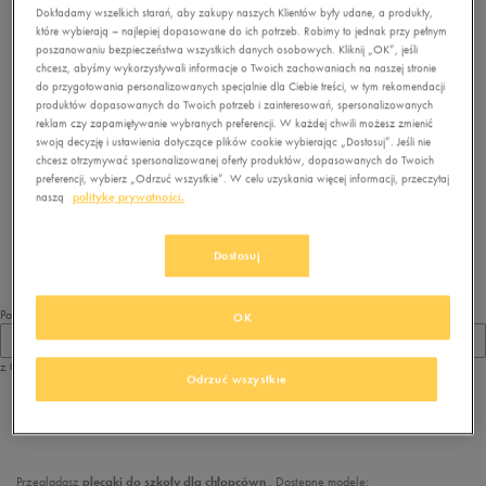
Dokładamy wszelkich starań, aby zakupy naszych Klientów były udane, a produkty,
które wybierają – najlepiej dopasowane do ich potrzeb. Robimy to jednak przy pełnym
poszanowaniu bezpieczeństwa wszystkich danych osobowych. Kliknij „OK”, jeśli
chcesz, abyśmy wykorzystywali informacje o Twoich zachowaniach na naszej stronie
do przygotowania personalizowanych specjalnie dla Ciebie treści, w tym rekomendacji
produktów dopasowanych do Twoich potrzeb i zainteresowań, spersonalizowanych
reklam czy zapamiętywanie wybranych preferencji. W każdej chwili możesz zmienić
swoją decyzję i ustawienia dotyczące plików cookie wybierając „Dostosuj”. Jeśli nie
chcesz otrzymywać spersonalizowanej oferty produktów, dopasowanych do Twoich
preferencji, wybierz „Odrzuć wszystkie”. W celu uzyskania więcej informacji, przeczytaj
Brak produktów do wyświetlenia
naszą
politykę prywatności.
Zmień kryteria wyszukiwania lub
usuń wybrane filtry
Dostosuj
Pokaż
OK
60
z 0
Odrzuć wszystkie
z
1
Przeglądasz
plecaki do szkoły dla chłopcówn
. Dostępne modele: