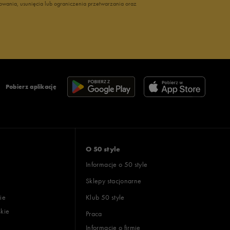
owania, usunięcia lub ograniczenia przetwarzania oraz
Pobierz aplikację
O 50 style
Informacje o 50 style
Sklepy stacjonarne
ie
Klub 50 style
skie
Praca
Informacje o firmie