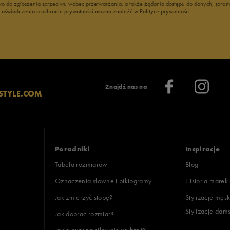
 do zgłoszenia sprzeciwu wobec przetwarzania, a także żądania dostępu do danych, sprost
ć oświadczenia o ochronie prywatności można znaleźć w Polityce prywatności.
Znajdź nas na
STYLE.COM
Poradniki
Inspiracje
Tabela rozmiarów
Blog
Oznaczenia słowne i piktogramy
Historia marek
Jak zmierzyć stopę?
Stylizacje męsk
Stylizacje dam
Jak dobrać rozmiar?