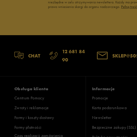
niezbędne w celu otrzymywania newslettera. Każdy ma prawo
Up8
prawo wniesienia skargi do organu nadzorczego.
Pełną treś
U.S. Polo ASSN.
Vans
12 681 84
CHAT
SKLEP@50
90
Obsługa klienta
Informacje
Centrum Pomocy
Promocje
Zwroty i reklamacje
Karta podarunkowa
Formy i koszty dostawy
Newsletter
Formy płatności
Bezpieczne zakupy (SSL)
Czas realizacji zamówienia