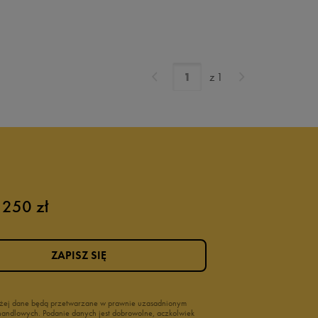
z
1
 250 zł
ZAPISZ SIĘ
wyżej dane będą przetwarzane w prawnie uzasadnionym
i handlowych. Podanie danych jest dobrowolne, aczkolwiek