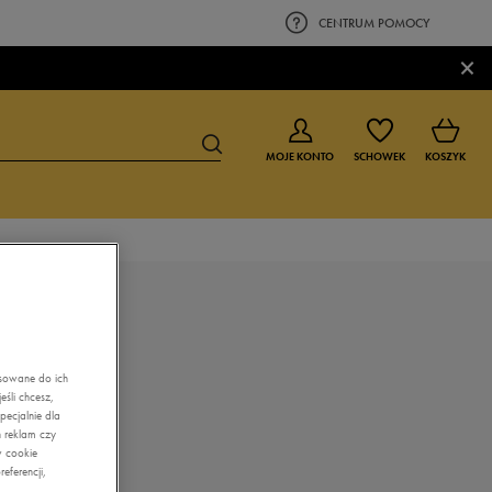
CENTRUM POMOCY
×
MOJE KONTO
SCHOWEK
KOSZYK
BUTY DLA CHŁOPCA
BUTY DLA DZIEWCZYNKI
0-4 lat
0-4 lat
4-8 lat
4-8 lat
asowane do ich
śli chcesz,
9-16 lat
9-16 lat
ecjalnie dla
 reklam czy
w cookie
eferencji,