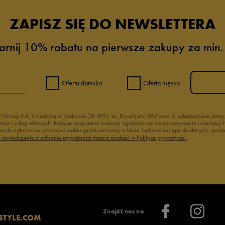
ZAPISZ SIĘ DO NEWSLETTERA
arnij 10% rabatu na pierwsze zakupy za min.
Oferta damska
Oferta męska
nt Group S.A. z siedzibą w Krakowie (31-871), os. Dywizjonu 303 paw. 1, udostępnione po
duktów i usług własnych. Podając swój adres mailowy zgadzasz się na otrzymywanie informacj
 do zgłoszenia sprzeciwu wobec przetwarzania, a także żądania dostępu do danych, sprost
ć oświadczenia o ochronie prywatności można znaleźć w Polityce prywatności.
Znajdź nas na
STYLE.COM