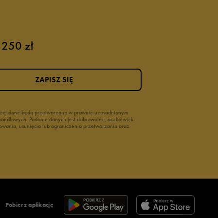
 250 zł
ZAPISZ SIĘ
wyżej dane będą przetwarzane w prawnie uzasadnionym
i handlowych. Podanie danych jest dobrowolne, aczkolwiek
owania, usunięcia lub ograniczenia przetwarzania oraz
Pobierz aplikację