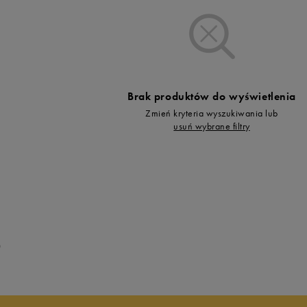
Vans
Skechers
Timberland
Umbro
Under Armour
Brak produktów do wyświetlenia
Up8
Zmień kryteria wyszukiwania lub
U.S. Polo ASSN.
usuń wybrane filtry
Vans
0