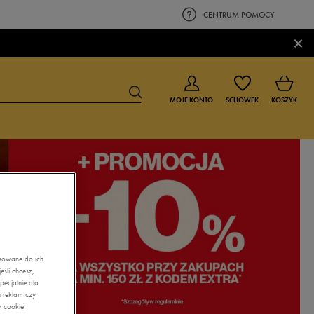
CENTRUM POMOCY
×
MOJE KONTO
SCHOWEK
KOSZYK
BUTY DLA CHŁOPCA
BUTY DLA DZIEWCZYNKI
0-4 lat
0-4 lat
4-8 lat
4-8 lat
9-16 lat
9-16 lat
asowane do ich
śli chcesz,
ecjalnie dla
 reklam czy
w cookie