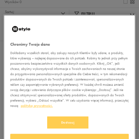
Wyników
0
Sortuj:
FILTRUJ
REKOMENDOWANE
Pokaż
60
z 0
Chronimy Twoje dane
Nie wybrano filtrów
Dokładamy wszelkich starań, aby zakupy naszych Klientów były udane, a produkty,
które wybierają – najlepiej dopasowane do ich potrzeb. Robimy to jednak przy pełnym
poszanowaniu bezpieczeństwa wszystkich danych osobowych. Kliknij „OK”, jeśli
chcesz, abyśmy wykorzystywali informacje o Twoich zachowaniach na naszej stronie
do przygotowania personalizowanych specjalnie dla Ciebie treści, w tym rekomendacji
produktów dopasowanych do Twoich potrzeb i zainteresowań, spersonalizowanych
reklam czy zapamiętywanie wybranych preferencji. W każdej chwili możesz zmienić
swoją decyzję i ustawienia dotyczące plików cookie wybierając „Dostosuj”. Jeśli nie
chcesz otrzymywać spersonalizowanej oferty produktów, dopasowanych do Twoich
preferencji, wybierz „Odrzuć wszystkie”. W celu uzyskania więcej informacji, przeczytaj
Brak produktów do wyświetlenia
naszą
politykę prywatności.
Zmień kryteria wyszukiwania lub
usuń wybrane filtry
Dostosuj