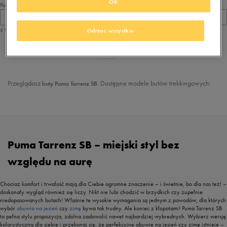
OK
Pokaż
60
z 0
Odrzuć wszystkie
z
1
Przeglądasz
. Dostępne modele butów trekkingowych:
buty Puma Tarrenz SB
Puma Tarrenz SB – miejski styl bez
względu na aurę
Chociaż komfort i trwałość mają dla Ciebie ogromne znaczenie – i świetnie, bo dla nas też! –
doskonały wygląd również się liczy. Nikt nie lubi chodzić w brzydkich czy zupełnie
niedopasowanych butach! Właśnie te wysokie wymagania są jednym z powodów, dla których
wybór
obuwia na jesień
czy
zimę
bywa tak trudny. Ale koniec z kłopotami! Puma Tarrenz SB
to pełna stylu propozycja, zdolna zadowolić nawet najbardziej wybrednych. Wybierz wersję
kolorystyczną dla siebie i przekonaj się, że perfekcyjne obuwie na jesień czy zimę istnieje –