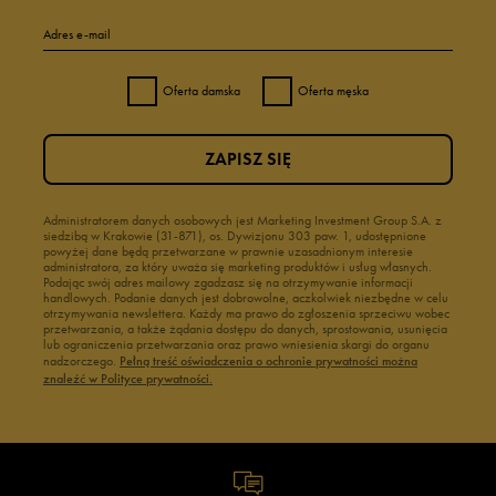
Adres e-mail
Oferta damska
Oferta męska
ZAPISZ SIĘ
Administratorem danych osobowych jest Marketing Investment Group S.A. z
siedzibą w Krakowie (31-871), os. Dywizjonu 303 paw. 1, udostępnione
powyżej dane będą przetwarzane w prawnie uzasadnionym interesie
administratora, za który uważa się marketing produktów i usług własnych.
Podając swój adres mailowy zgadzasz się na otrzymywanie informacji
handlowych. Podanie danych jest dobrowolne, aczkolwiek niezbędne w celu
otrzymywania newslettera. Każdy ma prawo do zgłoszenia sprzeciwu wobec
przetwarzania, a także żądania dostępu do danych, sprostowania, usunięcia
lub ograniczenia przetwarzania oraz prawo wniesienia skargi do organu
nadzorczego.
Pełną treść oświadczenia o ochronie prywatności można
znaleźć w Polityce prywatności.