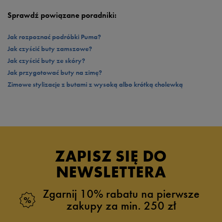
posiadają podeszwę z odpornego na ścieranie materiału syntetycznego,
Sprawdź powiązane poradniki:
który świetnie trzyma się nawierzchni. Taki miks cech może świadczyć tylko o
jednym: patrzysz na buty stworzone właśnie dla kogoś takiego jak Ty! Ale nie
ma się co dziwić – Puma jako marka od dawna słynie z najwyższej jakości
Jak rozpoznać podróbki Puma?
wykonania. Postaw na nią, a z pewnością się nie zawiedziesz!
Jak czyścić buty zamszowe?
Jak czyścić buty ze skóry?
Jak przygotować buty na zimę?
Zimowe stylizacje z butami z wysoką albo krótką cholewką
ZAPISZ SIĘ DO
NEWSLETTERA
Zgarnij 10% rabatu na pierwsze
zakupy za min. 250 zł