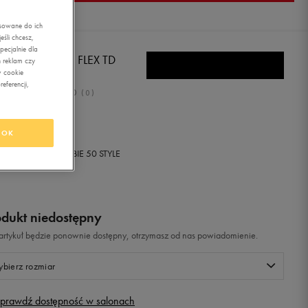
asowane do ich
śli chcesz,
ecjalnie dla
BOK VENTURE FLEX TD
 reklam czy
w cookie
eferencji,
0.0
(
0
)
,99
zł
z Vat
OK
+ 200 PKT W
KLUBIE 50 STYLE
odukt niedostępny
i artykuł będzie ponownie dostępny, otrzymasz od nas powiadomienie.
bierz rozmiar
prawdź dostępność w salonach
Rozmiary EU
Rozmiary US