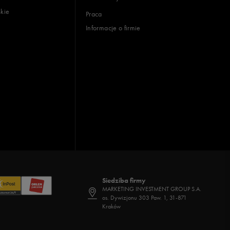
skie
Praca
Informacje o firmie
Siedziba firmy
MARKETING INVESTMENT GROUP S.A.
os. Dywizjonu 303 Paw. 1, 31-871
Kraków