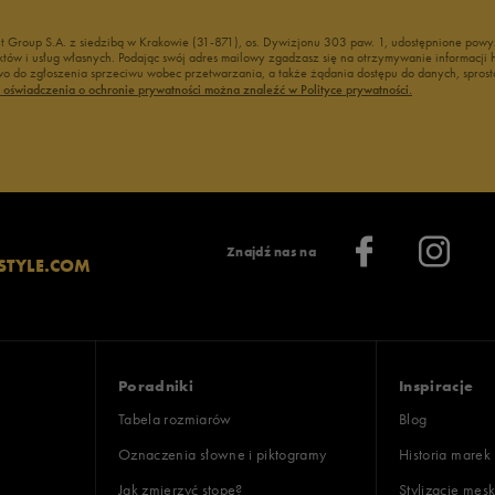
nt Group S.A. z siedzibą w Krakowie (31-871), os. Dywizjonu 303 paw. 1, udostępnione po
duktów i usług własnych. Podając swój adres mailowy zgadzasz się na otrzymywanie informacj
 do zgłoszenia sprzeciwu wobec przetwarzania, a także żądania dostępu do danych, sprost
ć oświadczenia o ochronie prywatności można znaleźć w Polityce prywatności.
Znajdź nas na
STYLE.COM
Poradniki
Inspiracje
Tabela rozmiarów
Blog
Oznaczenia słowne i piktogramy
Historia marek
Jak zmierzyć stopę?
Stylizacje męsk