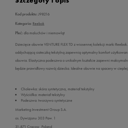
Szczegóły i opis
Kod produktu:
J98216
Kategoria:
Reebok
Płeć:
dla maluchów i niemowląt
Dziecięce obuwie VENTURE FLEX TD z wiosennej kolekcji marki Reebok. 
oddychającą siateczką tekstylną zapewnią optymalny komfort użytkowan
obuwia. Elastyczna podeszwa o unikalnym kształcie zapewni maksymaln
będzie prawidłowy rozwój dziecka. Idealne obuwie na spacery w cieplej
Cholewka: skóra syntetyczna, materiał tekstylny
Wyściółka: materiał tekstylny
Podeszwa: tworzywo syntetyczne
Marketing Investment Group S.A.
os. Dywizjonu 303 Paw. 1
31-871 Cracow, Poland