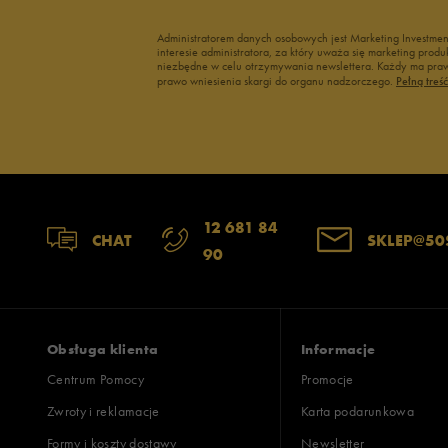
Administratorem danych osobowych jest Marketing Investme
interesie administratora, za który uważa się marketing pro
niezbędne w celu otrzymywania newslettera. Każdy ma prawo
prawo wniesienia skargi do organu nadzorczego.
Pełną treś
12 681 84
CHAT
SKLEP@50
90
Obsługa klienta
Informacje
Centrum Pomocy
Promocje
Zwroty i reklamacje
Karta podarunkowa
Formy i koszty dostawy
Newsletter