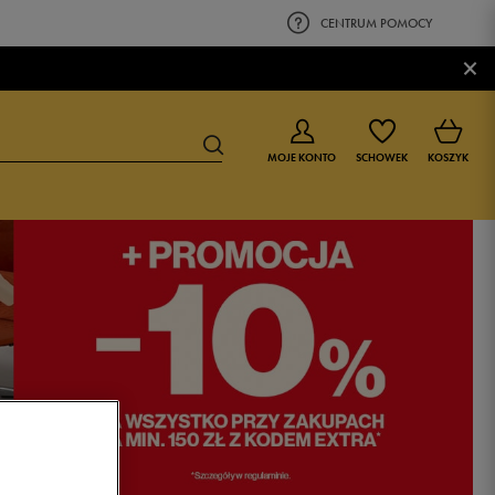
CENTRUM POMOCY
×
MOJE KONTO
SCHOWEK
KOSZYK
BUTY DLA CHŁOPCA
BUTY DLA DZIEWCZYNKI
0-4 lat
0-4 lat
4-8 lat
4-8 lat
9-16 lat
9-16 lat