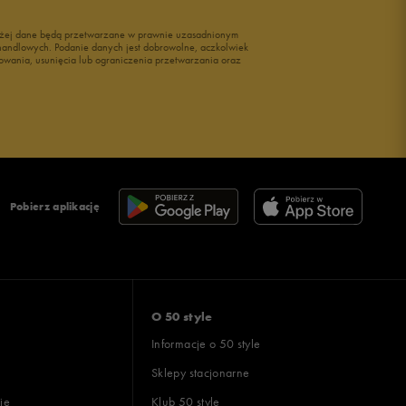
wyżej dane będą przetwarzane w prawnie uzasadnionym
i handlowych. Podanie danych jest dobrowolne, aczkolwiek
owania, usunięcia lub ograniczenia przetwarzania oraz
Pobierz aplikację
O 50 style
Informacje o 50 style
Sklepy stacjonarne
ie
Klub 50 style