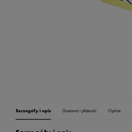
Skechers
Timberland
Umbro
Under Armour
Up8
U.S. Polo ASSN.
Vans
Szczegóły i opis
Dostawa i płatność
Opinie