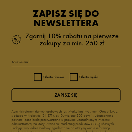
ZAPISZ SIĘ DO
NEWSLETTERA
Zgarnij 10% rabatu na pierwsze
zakupy za min. 250 zł
Adres e-mail
Oferta damska
Oferta męska
ZAPISZ SIĘ
Administratorem danych osobowych jest Marketing Investment Group S.A. z
siedzibą w Krakowie (31-871), os. Dywizjonu 303 paw. 1, udostępnione
powyżej dane będą przetwarzane w prawnie uzasadnionym interesie
administratora, za który uważa się marketing produktów i usług własnych.
Podając swój adres mailowy zgadzasz się na otrzymywanie informacji