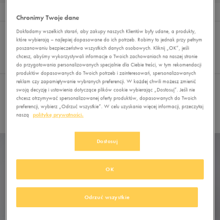
Wyniki
2
Chronimy Twoje dane
Sortuj:
FILTRUJ
(3)
Dokładamy wszelkich starań, aby zakupy naszych Klientów były udane, a produkty,
REKOMENDOWANE
które wybierają – najlepiej dopasowane do ich potrzeb. Robimy to jednak przy pełnym
Pokaż
poszanowaniu bezpieczeństwa wszystkich danych osobowych. Kliknij „OK”, jeśli
60
chcesz, abyśmy wykorzystywali informacje o Twoich zachowaniach na naszej stronie
do przygotowania personalizowanych specjalnie dla Ciebie treści, w tym rekomendacji
z 2
produktów dopasowanych do Twoich potrzeb i zainteresowań, spersonalizowanych
reklam czy zapamiętywanie wybranych preferencji. W każdej chwili możesz zmienić
swoją decyzję i ustawienia dotyczące plików cookie wybierając „Dostosuj”. Jeśli nie
Wybrane filtry:
ADIDAS
L
CZARNY
chcesz otrzymywać spersonalizowanej oferty produktów, dopasowanych do Twoich
preferencji, wybierz „Odrzuć wszystkie”. W celu uzyskania więcej informacji, przeczytaj
Wyczyść filtry
naszą
politykę prywatności.
Dostosuj
OK
Odrzuć wszystkie