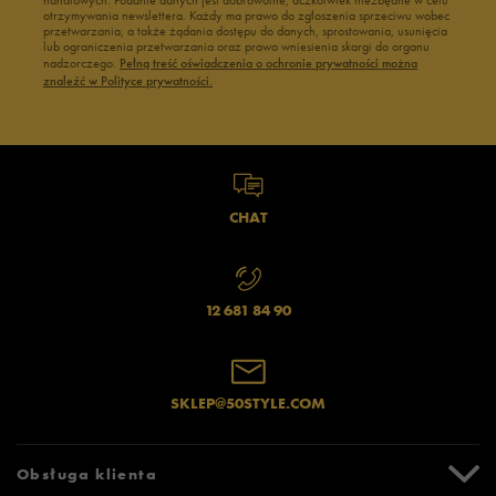
handlowych. Podanie danych jest dobrowolne, aczkolwiek niezbędne w celu
otrzymywania newslettera. Każdy ma prawo do zgłoszenia sprzeciwu wobec
przetwarzania, a także żądania dostępu do danych, sprostowania, usunięcia
lub ograniczenia przetwarzania oraz prawo wniesienia skargi do organu
nadzorczego.
Pełną treść oświadczenia o ochronie prywatności można
znaleźć w Polityce prywatności.
CHAT
12 681 84 90
SKLEP@50STYLE.COM
Obsługa klienta