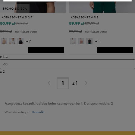
PROMO: DO -30%
ADIDAS T-SHIRT M SL SJ T
ADIDAS T-SHIRT M SJ T
80,99 zł
89,99 zł
89,99 zł
129,99 zł
87,99 zł
- najniższa cena
99,99 zł
- najniższa cena
+ 7
+ 1
Pokaż
60
z 2
z
1
Przeglądasz
koszulki adidas kolor czarny rozmiar l
. Dostępne modele:
2
Wróć do kategorii:
Koszulki