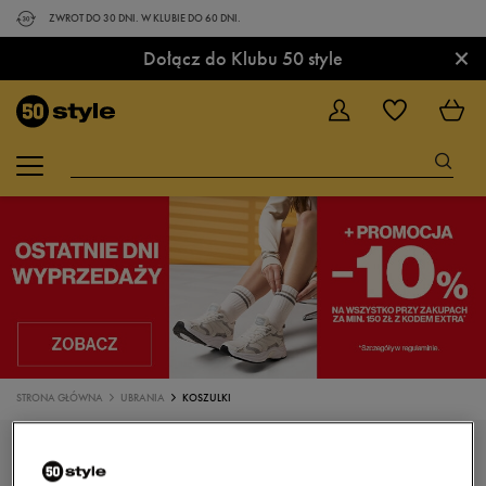
ZWROT DO 30 DNI. W KLUBIE DO 60 DNI.
×
Dołącz do Klubu 50 style
STRONA GŁÓWNA
UBRANIA
KOSZULKI
KOSZULKI, T-SHIRTY ADIDAS KOLOR CZARNY
ROZMIAR L