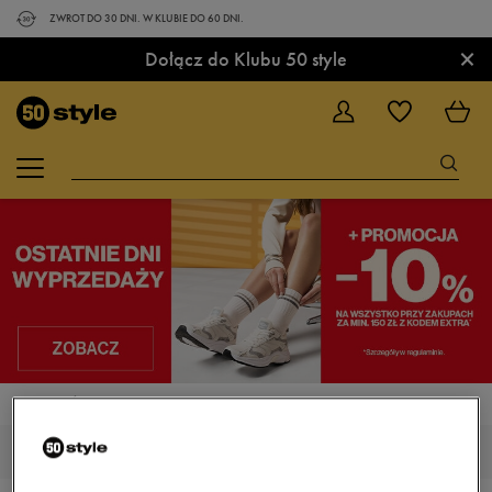
ZWROT DO 30 DNI. W KLUBIE DO 60 DNI.
×
Dołącz do Klubu 50 style
STRONA GŁÓWNA
UBRANIA
KURTKI ZIMOWE
KURTKI ZIMOWE FEEWEAR