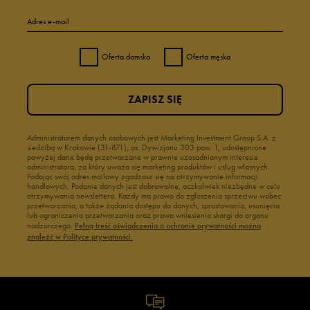
Adres e-mail
Oferta damska
Oferta męska
ZAPISZ SIĘ
Administratorem danych osobowych jest Marketing Investment Group S.A. z
siedzibą w Krakowie (31-871), os. Dywizjonu 303 paw. 1, udostępnione
powyżej dane będą przetwarzane w prawnie uzasadnionym interesie
administratora, za który uważa się marketing produktów i usług własnych.
Podając swój adres mailowy zgadzasz się na otrzymywanie informacji
handlowych. Podanie danych jest dobrowolne, aczkolwiek niezbędne w celu
otrzymywania newslettera. Każdy ma prawo do zgłoszenia sprzeciwu wobec
przetwarzania, a także żądania dostępu do danych, sprostowania, usunięcia
lub ograniczenia przetwarzania oraz prawo wniesienia skargi do organu
nadzorczego.
Pełną treść oświadczenia o ochronie prywatności można
znaleźć w Polityce prywatności.