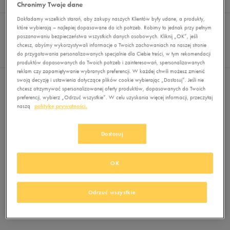
Wyników
0
Chronimy Twoje dane
Dokładamy wszelkich starań, aby zakupy naszych Klientów były udane, a produkty,
Sortuj:
FILTRUJ
REKOMENDOWANE
które wybierają – najlepiej dopasowane do ich potrzeb. Robimy to jednak przy pełnym
Pokaż
poszanowaniu bezpieczeństwa wszystkich danych osobowych. Kliknij „OK”, jeśli
chcesz, abyśmy wykorzystywali informacje o Twoich zachowaniach na naszej stronie
60
do przygotowania personalizowanych specjalnie dla Ciebie treści, w tym rekomendacji
z 0
produktów dopasowanych do Twoich potrzeb i zainteresowań, spersonalizowanych
reklam czy zapamiętywanie wybranych preferencji. W każdej chwili możesz zmienić
swoją decyzję i ustawienia dotyczące plików cookie wybierając „Dostosuj”. Jeśli nie
Nie wybrano filtrów
chcesz otrzymywać spersonalizowanej oferty produktów, dopasowanych do Twoich
preferencji, wybierz „Odrzuć wszystkie”. W celu uzyskania więcej informacji, przeczytaj
naszą
politykę prywatności.
Dostosuj
OK
Brak produktów do wyświetlenia
Zmień kryteria wyszukiwania lub
Odrzuć wszystkie
usuń wybrane filtry