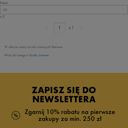
Pokaż
60
z 0
z
1
W ofercie mamy kurtek zimowych Feewear.
Wróć do kategorii
Kurtki zimowe
ZAPISZ SIĘ DO
NEWSLETTERA
Zgarnij 10% rabatu na pierwsze
zakupy za min. 250 zł