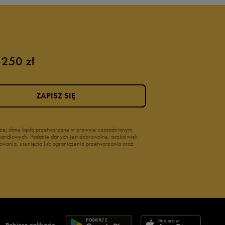
 250 zł
ZAPISZ SIĘ
wyżej dane będą przetwarzane w prawnie uzasadnionym
i handlowych. Podanie danych jest dobrowolne, aczkolwiek
owania, usunięcia lub ograniczenia przetwarzania oraz