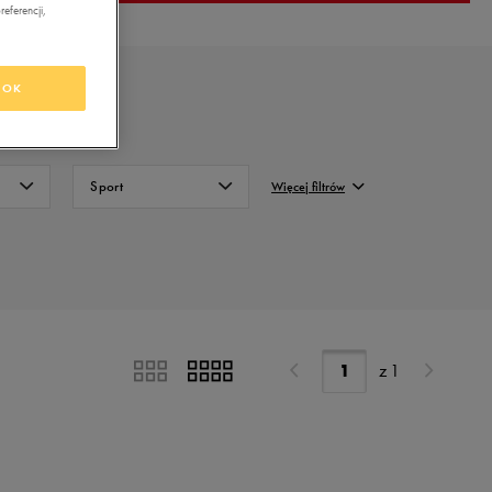
eferencji,
OK
Sport
Więcej filtrów
Na trening i do
FILTRUJ
biegania
Na co dzień
Wyczyść
z
1