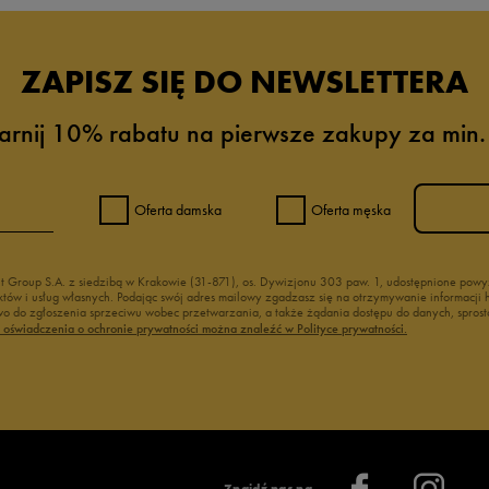
ZAPISZ SIĘ DO NEWSLETTERA
arnij 10% rabatu na pierwsze zakupy za min.
Oferta damska
Oferta męska
nt Group S.A. z siedzibą w Krakowie (31-871), os. Dywizjonu 303 paw. 1, udostępnione po
duktów i usług własnych. Podając swój adres mailowy zgadzasz się na otrzymywanie informacj
 do zgłoszenia sprzeciwu wobec przetwarzania, a także żądania dostępu do danych, sprost
ć oświadczenia o ochronie prywatności można znaleźć w Polityce prywatności.