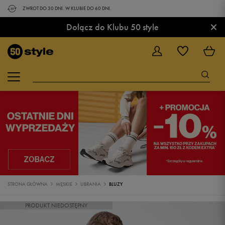
ZWROT DO 30 DNI. W KLUBIE DO 60 DNI.
×
Dołącz do Klubu 50 style
STRONA GŁÓWNA
MĘSKIE
UBRANIA
BLUZY
PRODUKT NIEDOSTĘPNY