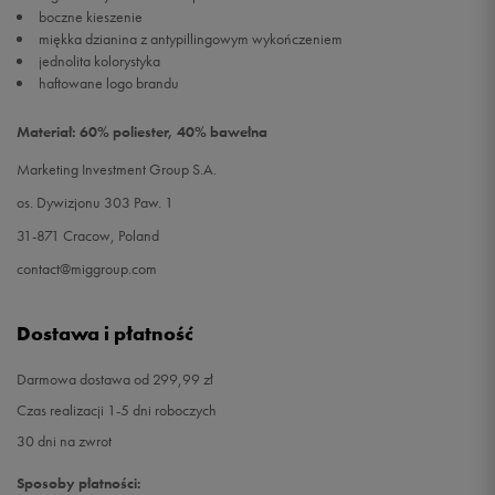
boczne kieszenie
miękka dzianina z antypillingowym wykończeniem
jednolita kolorystyka
haftowane logo brandu
Materiał: 60% poliester, 40% bawełna
Marketing Investment Group S.A.
os. Dywizjonu 303 Paw. 1
31-871 Cracow, Poland
contact@miggroup.com
Dostawa i płatność
Darmowa dostawa od 299,99 zł
Czas realizacji 1-5 dni roboczych
30 dni na zwrot
Sposoby płatności: