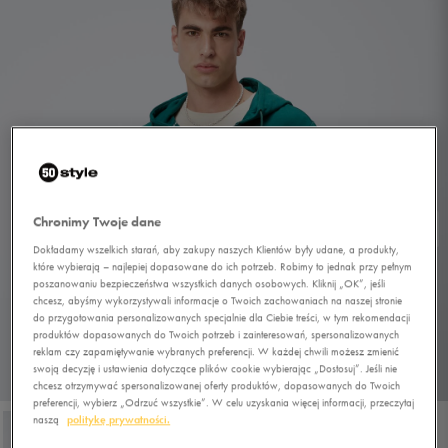
Chronimy Twoje dane
Dokładamy wszelkich starań, aby zakupy naszych Klientów były udane, a produkty,
które wybierają – najlepiej dopasowane do ich potrzeb. Robimy to jednak przy pełnym
poszanowaniu bezpieczeństwa wszystkich danych osobowych. Kliknij „OK”, jeśli
chcesz, abyśmy wykorzystywali informacje o Twoich zachowaniach na naszej stronie
do przygotowania personalizowanych specjalnie dla Ciebie treści, w tym rekomendacji
produktów dopasowanych do Twoich potrzeb i zainteresowań, spersonalizowanych
reklam czy zapamiętywanie wybranych preferencji. W każdej chwili możesz zmienić
swoją decyzję i ustawienia dotyczące plików cookie wybierając „Dostosuj”. Jeśli nie
1/4
chcesz otrzymywać spersonalizowanej oferty produktów, dopasowanych do Twoich
preferencji, wybierz „Odrzuć wszystkie”. W celu uzyskania więcej informacji, przeczytaj
naszą
politykę prywatności.