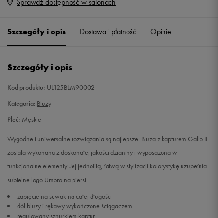
Sprawdź dostępność w salonach
S
Powiadom o dostępności
Szczegóły i opis
Dostawa i płatność
Opinie
M
Powiadom o dostępności
L
Powiadom o dostępności
Szczegóły i opis
XL
Powiadom o dostępności
Kod produktu:
UL125BLM90002
Kategoria:
Bluzy
XXL
Powiadom o dostępności
Płeć:
Męskie
Wygodne i uniwersalne rozwiązania są najlepsze. Bluza z kapturem Gallo II
została wykonana z doskonałej jakości dzianiny i wyposażona w
funkcjonalne elementy. Jej jednolitą, łatwą w stylizacji kolorystykę uzupełnia
subtelne logo Umbro na piersi.
zapięcie na suwak na całej długości
dół bluzy i rękawy wykończone ściągaczem
regulowany sznurkiem kaptur