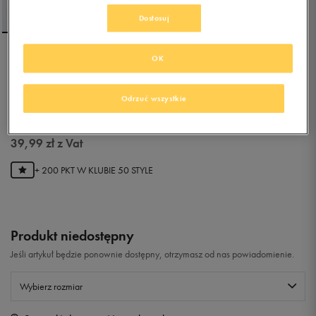
Dostosuj
OK
UMBRO BLUZA
ROZPINANA Z KAPTUREM
GALLO II
Odrzuć wszystkie
5.0
(
91
)
39,99
zł
z Vat
+ 200 PKT W
KLUBIE 50 STYLE
Produkt niedostępny
Jeśli artykuł będzie ponownie dostępny, otrzymasz od nas powiadomienie.
Wybierz rozmiar