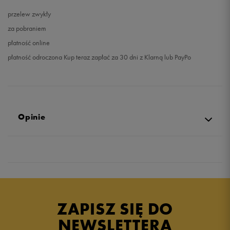
przelew zwykły
za pobraniem
płatność online
płatność odroczona Kup teraz zapłać za 30 dni z Klarną lub PayPo
Opinie
5.0
opinii klientów
91
z całego okresu
zebranych i zweryfikowanych przez
ZAPISZ SIĘ DO
NEWSLETTERA