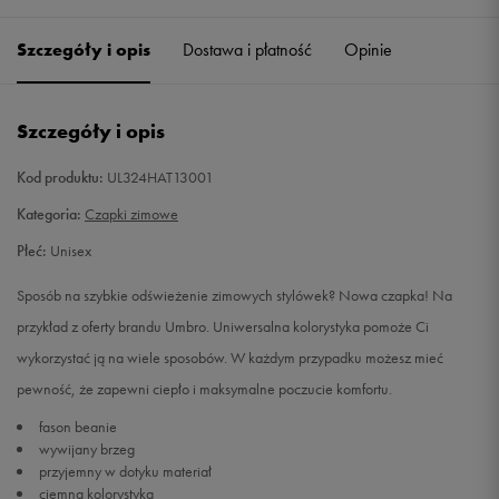
Szczegóły i opis
Dostawa i płatność
Opinie
Szczegóły i opis
Kod produktu:
UL324HAT13001
Kategoria:
Czapki zimowe
Płeć:
Unisex
Sposób na szybkie odświeżenie zimowych stylówek? Nowa czapka! Na
przykład z oferty brandu Umbro. Uniwersalna kolorystyka pomoże Ci
wykorzystać ją na wiele sposobów. W każdym przypadku możesz mieć
pewność, że zapewni ciepło i maksymalne poczucie komfortu.
fason beanie
wywijany brzeg
przyjemny w dotyku materiał
ciemna kolorystyka