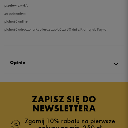
przelew zwykły
za pobraniem
płatność online
płatność odroczona Kup teraz zapłać za 30 dni z Klarną lub PayPo
Opinie
5.0
opinii klientów
13
z całego okresu
ZAPISZ SIĘ DO
zebranych i zweryfikowanych przez
NEWSLETTERA
Zgarnij 10% rabatu na pierwsze
zakupy za min. 250 zł