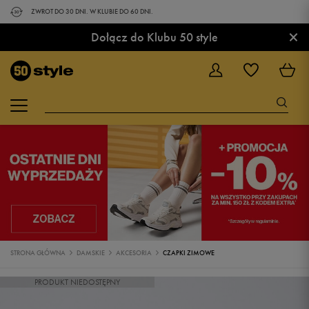
ZWROT DO 30 DNI. W KLUBIE DO 60 DNI.
×
Dołącz do Klubu 50 style
STRONA GŁÓWNA
DAMSKIE
AKCESORIA
CZAPKI ZIMOWE
PRODUKT NIEDOSTĘPNY