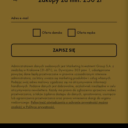
5
100%
Adres e-mail
4
0%
Oferta damska
Oferta męska
3
0%
ZAPISZ SIĘ
2
0%
1
Administratorem danych osobowych jest Marketing Investment Group S.A. z
0%
siedzibą w Krakowie (31-871), os. Dywizjonu 303 paw. 1, udostępnione
powyżej dane będą przetwarzane w prawnie uzasadnionym interesie
administratora, za który uważa się marketing produktów i usług własnych.
Podając swój adres mailowy zgadzasz się na otrzymywanie informacji
handlowych. Podanie danych jest dobrowolne, aczkolwiek niezbędne w celu
otrzymywania newslettera. Każdy ma prawo do zgłoszenia sprzeciwu wobec
przetwarzania, a także żądania dostępu do danych, sprostowania, usunięcia
lub ograniczenia przetwarzania oraz prawo wniesienia skargi do organu
Jak zbieramy opinie?
nadzorczego.
Pełną treść oświadczenia o ochronie prywatności można
znaleźć w Polityce prywatności.
Opinie klientów