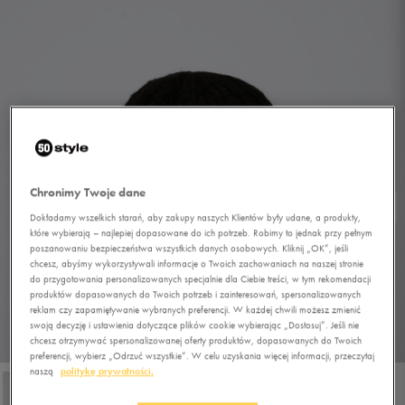
Chronimy Twoje dane
Dokładamy wszelkich starań, aby zakupy naszych Klientów były udane, a produkty,
które wybierają – najlepiej dopasowane do ich potrzeb. Robimy to jednak przy pełnym
poszanowaniu bezpieczeństwa wszystkich danych osobowych. Kliknij „OK”, jeśli
chcesz, abyśmy wykorzystywali informacje o Twoich zachowaniach na naszej stronie
do przygotowania personalizowanych specjalnie dla Ciebie treści, w tym rekomendacji
produktów dopasowanych do Twoich potrzeb i zainteresowań, spersonalizowanych
reklam czy zapamiętywanie wybranych preferencji. W każdej chwili możesz zmienić
swoją decyzję i ustawienia dotyczące plików cookie wybierając „Dostosuj”. Jeśli nie
chcesz otrzymywać spersonalizowanej oferty produktów, dopasowanych do Twoich
1/4
preferencji, wybierz „Odrzuć wszystkie”. W celu uzyskania więcej informacji, przeczytaj
naszą
politykę prywatności.