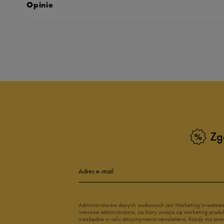
Opinie
Produkt nie posia
Zg
Adres e-mail
Administratorem danych osobowych jest Marketing Investme
interesie administratora, za który uważa się marketing pro
niezbędne w celu otrzymywania newslettera. Każdy ma prawo