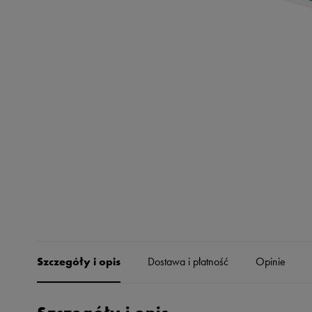
Skechers
Timberland
Umbro
Under Armour
Up8
U.S. Polo ASSN.
Vans
Szczegóły i opis
Dostawa i płatność
Opinie