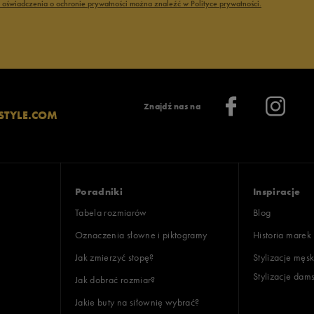
ć oświadczenia o ochronie prywatności można znaleźć w Polityce prywatności.
Znajdź nas na
STYLE.COM
Poradniki
Inspiracje
Tabela rozmiarów
Blog
Oznaczenia słowne i piktogramy
Historia marek
Jak zmierzyć stopę?
Stylizacje męsk
Stylizacje dam
Jak dobrać rozmiar?
Jakie buty na siłownię wybrać?