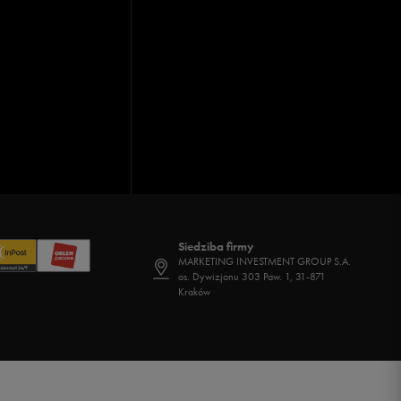
Siedziba firmy
MARKETING INVESTMENT GROUP S.A.
os. Dywizjonu 303 Paw. 1, 31-871
Kraków