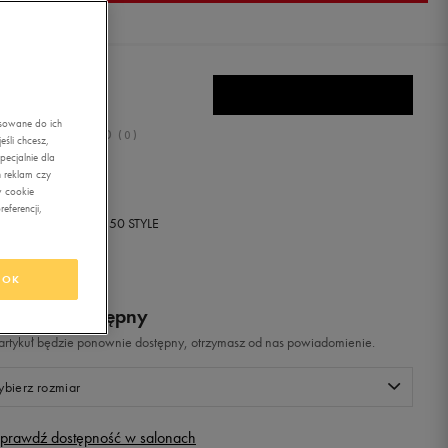
RO FLIP FLOP
asowane do ich
0.0
(
0
)
śli chcesz,
ecjalnie dla
ł
z Vat
 reklam czy
w cookie
eferencji,
+ 0 PKT W
KLUBIE 50 STYLE
OK
odukt niedostępny
i artykuł będzie ponownie dostępny, otrzymasz od nas powiadomienie.
bierz rozmiar
prawdź dostępność w salonach
Rozmiary EU
Rozmiary US