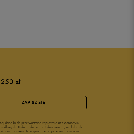
 250 zł
ZAPISZ SIĘ
wyżej dane będą przetwarzane w prawnie uzasadnionym
i handlowych. Podanie danych jest dobrowolne, aczkolwiek
owania, usunięcia lub ograniczenia przetwarzania oraz