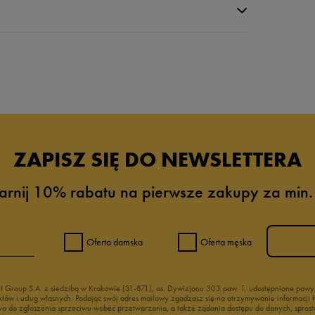
da recenzji
ZAPISZ SIĘ DO NEWSLETTERA
arnij 10% rabatu na pierwsze zakupy za min.
Oferta damska
Oferta męska
nt Group S.A. z siedzibą w Krakowie (31-871), os. Dywizjonu 303 paw. 1, udostępnione po
duktów i usług własnych. Podając swój adres mailowy zgadzasz się na otrzymywanie informacj
 do zgłoszenia sprzeciwu wobec przetwarzania, a także żądania dostępu do danych, sprost