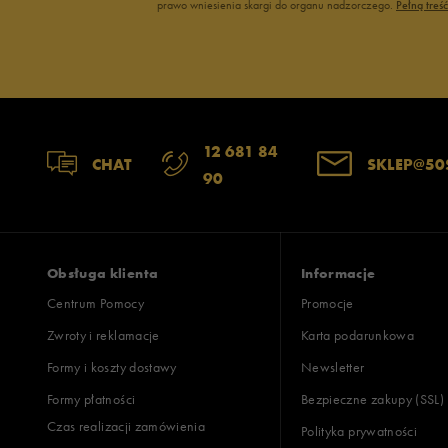
prawo wniesienia skargi do organu nadzorczego.
Pełną treś
12 681 84
CHAT
SKLEP@50
90
Obsługa klienta
Informacje
Centrum Pomocy
Promocje
Zwroty i reklamacje
Karta podarunkowa
Formy i koszty dostawy
Newsletter
Formy płatności
Bezpieczne zakupy (SSL)
Czas realizacji zamówienia
Polityka prywatności