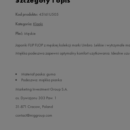
Szczegóły i opis
Kod produktu:
45161U505
Kategoria:
Klapki
Płeć:
Męskie
Japonki FLIP FLOP z męskiej kolekcji marki Umbro. Lekkie i wytrzymałe m
Miękka podeszwa zapewni optymalny komfort uzytkowania. Idealne uzupe
Materiał paska: guma
Podeszwa: miękka pianka
Marketing Investment Group S.A.
os. Dywizjonu 303 Paw. 1
31-871 Cracow, Poland
contact@miggroup.com