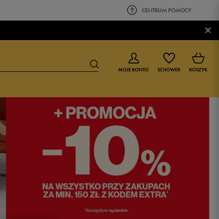
CENTRUM POMOCY
×
MOJE KONTO
SCHOWEK
KOSZYK
BUTY DLA CHŁOPCA
BUTY DLA DZIEWCZYNKI
0-4 lat
0-4 lat
4-8 lat
4-8 lat
9-16 lat
9-16 lat