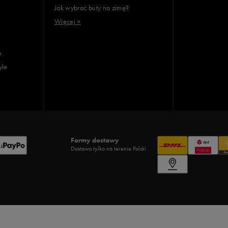
Jak wybrać buty na zimę?
Więcej >
e
yle
Formy dostawy
Dostawa tylko na terenie Polski