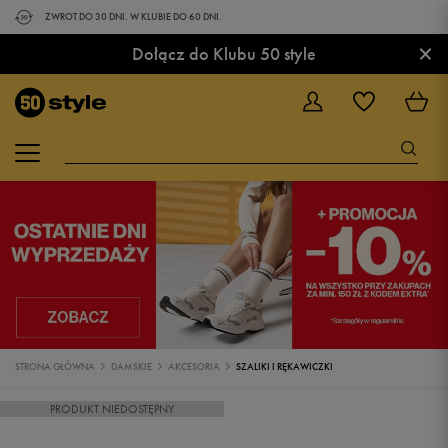
ZWROT DO 30 DNI. W KLUBIE DO 60 DNI.
×
Dołącz do Klubu 50 style
STRONA GŁÓWNA
DAMSKIE
AKCESORIA
SZALIKI I RĘKAWICZKI
PRODUKT NIEDOSTĘPNY