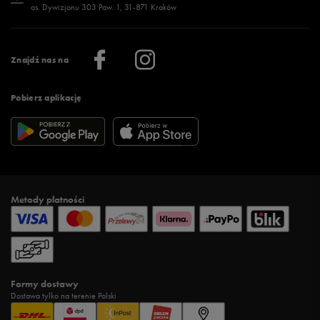
os. Dywizjonu 303 Paw. 1, 31-871 Kraków
Więcej >
Klub 50 style
Regulamin sklepu 50 style
Praca
Regulamin aplikacji 50 style
Informacje o firmie
Więcej regulaminów >
Znajdź nas na
Pobierz aplikację
Metody płatności
Formy dostawy
Dostawa tylko na terenie Polski