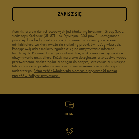
ZAPISZ SIĘ
Administratorem danych osobowych jest Marketing Investment Group S.A. z
siedzibą w Krakowie (31-871), os. Dywizjonu 303 paw. 1, udostępnione
powyżej dane będą przetwarzane w prawnie uzasadnionym interesie
administratora, za który uważa się marketing produktów i usług własnych.
Podając swój adres mailowy zgadzasz się na otrzymywanie informacji
handlowych. Podanie danych jest dobrowolne, aczkolwiek niezbędne w celu
otrzymywania newslettera. Każdy ma prawo do zgłoszenia sprzeciwu wobec
przetwarzania, a także żądania dostępu do danych, sprostowania, usunięcia
lub ograniczenia przetwarzania oraz prawo wniesienia skargi do organu
nadzorczego.
Pełną treść oświadczenia o ochronie prywatności można
znaleźć w Polityce prywatności.
CHAT