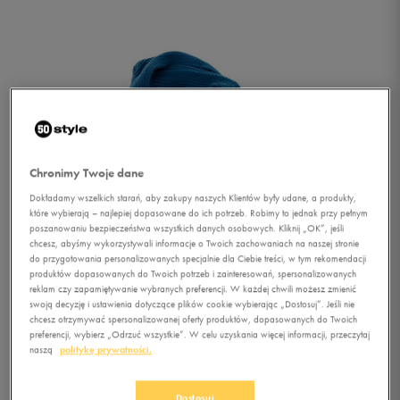
Chronimy Twoje dane
Dokładamy wszelkich starań, aby zakupy naszych Klientów były udane, a produkty,
które wybierają – najlepiej dopasowane do ich potrzeb. Robimy to jednak przy pełnym
poszanowaniu bezpieczeństwa wszystkich danych osobowych. Kliknij „OK”, jeśli
chcesz, abyśmy wykorzystywali informacje o Twoich zachowaniach na naszej stronie
do przygotowania personalizowanych specjalnie dla Ciebie treści, w tym rekomendacji
produktów dopasowanych do Twoich potrzeb i zainteresowań, spersonalizowanych
reklam czy zapamiętywanie wybranych preferencji. W każdej chwili możesz zmienić
swoją decyzję i ustawienia dotyczące plików cookie wybierając „Dostosuj”. Jeśli nie
chcesz otrzymywać spersonalizowanej oferty produktów, dopasowanych do Twoich
preferencji, wybierz „Odrzuć wszystkie”. W celu uzyskania więcej informacji, przeczytaj
1/2
naszą
politykę prywatności.
Dostosuj