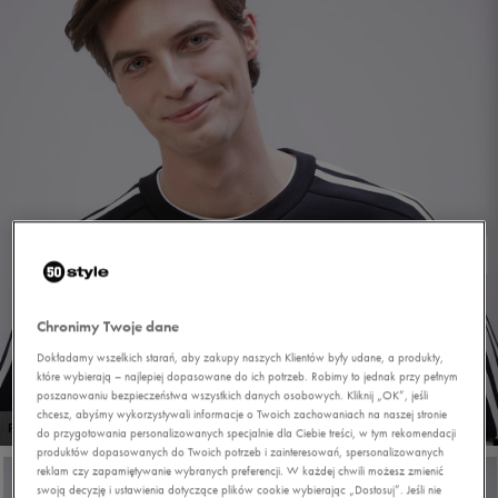
Chronimy Twoje dane
Dokładamy wszelkich starań, aby zakupy naszych Klientów były udane, a produkty,
które wybierają – najlepiej dopasowane do ich potrzeb. Robimy to jednak przy pełnym
poszanowaniu bezpieczeństwa wszystkich danych osobowych. Kliknij „OK”, jeśli
chcesz, abyśmy wykorzystywali informacje o Twoich zachowaniach na naszej stronie
1/5
PROMO: DO -30%
do przygotowania personalizowanych specjalnie dla Ciebie treści, w tym rekomendacji
produktów dopasowanych do Twoich potrzeb i zainteresowań, spersonalizowanych
reklam czy zapamiętywanie wybranych preferencji. W każdej chwili możesz zmienić
swoją decyzję i ustawienia dotyczące plików cookie wybierając „Dostosuj”. Jeśli nie