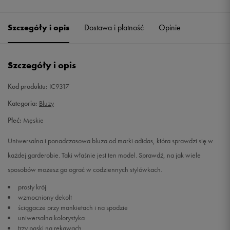
Szczegóły i opis
Dostawa i płatność
Opinie
Szczegóły i opis
Kod produktu:
IC9317
Kategoria:
Bluzy
Płeć:
Męskie
Uniwersalna i ponadczasowa bluza od marki adidas, która sprawdzi się w
każdej garderobie. Taki właśnie jest ten model. Sprawdź, na jak wiele
sposobów możesz go ograć w codziennych stylówkach.
prosty krój
wzmocniony dekolt
ściągacze przy mankietach i na spodzie
uniwersalna kolorystyka
trzy paski na rękawach