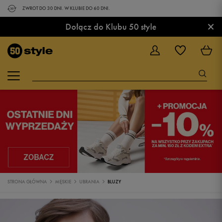
ZWROT DO 30 DNI. W KLUBIE DO 60 DNI.
×
Dołącz do Klubu 50 style
STRONA GŁÓWNA
MĘSKIE
UBRANIA
BLUZY