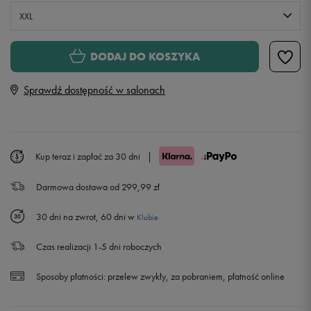
XXL
XS
Powiadom o dostępności
DODAJ DO KOSZYKA
Sprawdź dostępność w salonach
S
Powiadom o dostępności
M
Powiadom o dostępności
Kup teraz i zapłać za 30 dni
|
L
Powiadom o dostępności
Darmowa dostawa od 299,99 zł
XL
Powiadom o dostępności
30 dni na zwrot, 60 dni w
Klubie
XXL
Czas realizacji 1-5 dni roboczych
Sposoby płatności:
przelew zwykły, za pobraniem, płatność online