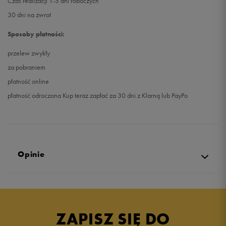
Czas realizacji 1-5 dni roboczych
30 dni na zwrot
Sposoby płatności:
przelew zwykły
za pobraniem
płatność online
płatność odroczona Kup teraz zapłać za 30 dni z Klarną lub PayPo
Opinie
4.9
opinii klientów
42
z całego okresu
ZAPISZ SIĘ DO
zebranych i zweryfikowanych przez