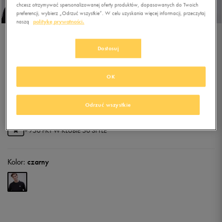
chcesz otrzymywać spersonalizowanej oferty produktów, dopasowanych do Twoich
preferencji, wybierz „Odrzuć wszystkie”. W celu uzyskania więcej informacji, przeczytaj
naszą
politykę prywatności.
ADIDAS BLUZA M 3S FT
Dostosuj
SWT
OK
4.9
(
42
)
127,49
zł
z Vat
Odrzuć wszystkie
134,99
zł
-6%
(najniższa cena z 30 dni przed obniżką)
149,99
zł
-15%
(cena bezpośrednio przed promocją)
+ 750 PKT W
KLUBIE 50 STYLE
Kolor:
czarny