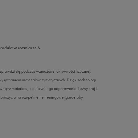
produkt w rozmiarze S.
prawdzi się podczas wzmożonej aktywności fizycznej.
wysychaniem materiałów syntetycznych. Dzięki technologi
nątrz materiału, co ułatwi jego odparowanie. Luźny krój i
pozycja na uzupełnienie treningowej garderoby.