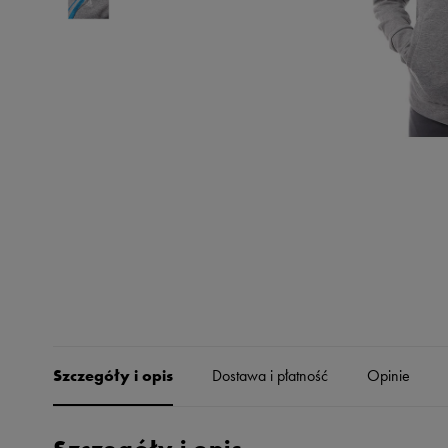
Skechers
Timberland
Umbro
Under Armour
Up8
U.S. Polo ASSN.
Vans
Szczegóły i opis
Dostawa i płatność
Opinie