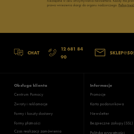
niezbędne w celu otrzymywania newslettera. Każdy ma prawo
prawo wniesienia skargi do organu nadzorczego.
Pełną treś
12 681 84
CHAT
SKLEP@50
90
Obsługa klienta
Informacje
Centrum Pomocy
Promocje
Zwroty i reklamacje
Karta podarunkowa
Formy i koszty dostawy
Newsletter
Formy płatności
Bezpieczne zakupy (SSL)
Czas realizacji zamówienia
Polityka prywatności