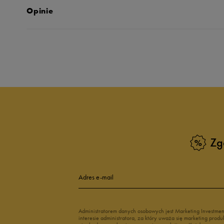
Opinie
Produkt nie posia
Zg
Adres e-mail
Administratorem danych osobowych jest Marketing Investme
interesie administratora, za który uważa się marketing pro