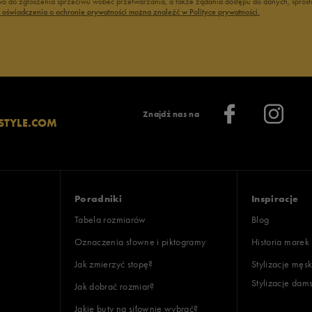
 do zgłoszenia sprzeciwu wobec przetwarzania, a także żądania dostępu do danych, sprost
ć oświadczenia o ochronie prywatności można znaleźć w Polityce prywatności.
Znajdź nas na
STYLE.COM
Poradniki
Inspiracje
Tabela rozmiarów
Blog
Oznaczenia słowne i piktogramy
Historia marek
Jak zmierzyć stopę?
Stylizacje męsk
Stylizacje dam
Jak dobrać rozmiar?
Jakie buty na siłownię wybrać?