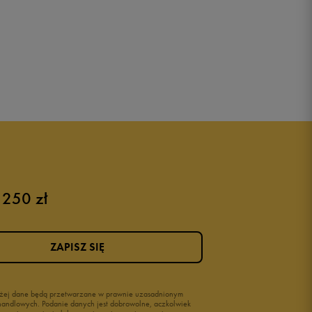
 250 zł
ZAPISZ SIĘ
wyżej dane będą przetwarzane w prawnie uzasadnionym
i handlowych. Podanie danych jest dobrowolne, aczkolwiek