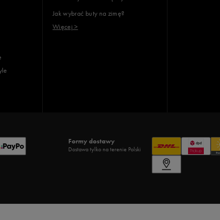
Jak wybrać buty na zimę?
Więcej >
e
yle
Formy dostawy
Dostawa tylko na terenie Polski