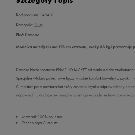
Szczegóły i opis
Kod produktu:
F49410
Kategoria:
Bluzy
Płeć:
Damskie
Modelka na zdjęciu ma 173 cm wzrostu, waży 53 kg i prezentuje 
Damska bluza sportowa PRIME HD JACKET od marki Adidas znakomicie s
Specjalne włókno poliestrowe łączy w sobie komfort bawełny z szybkim 
ClimaLite+ pot z powierzchni skóry zostanie szybko odprowadzony na zew
odpowiedni układ szwów umożliwią pełną swobodę ruchów. Ciekawa pro
Materiał: 100% poliester
Technologia ClimaLite+