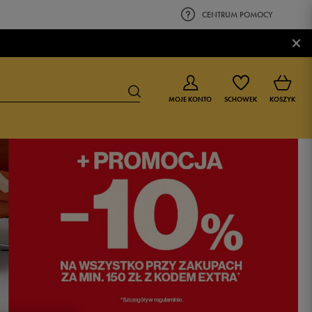
CENTRUM POMOCY
×
MOJE KONTO
SCHOWEK
KOSZYK
BUTY DLA CHŁOPCA
BUTY DLA DZIEWCZYNKI
0-4 lat
0-4 lat
4-8 lat
4-8 lat
9-16 lat
9-16 lat