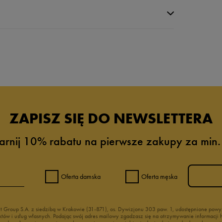
da recenzji
ZAPISZ SIĘ DO NEWSLETTERA
arnij 10% rabatu na pierwsze zakupy za min.
Oferta damska
Oferta męska
nt Group S.A. z siedzibą w Krakowie (31-871), os. Dywizjonu 303 paw. 1, udostępnione po
duktów i usług własnych. Podając swój adres mailowy zgadzasz się na otrzymywanie informacj