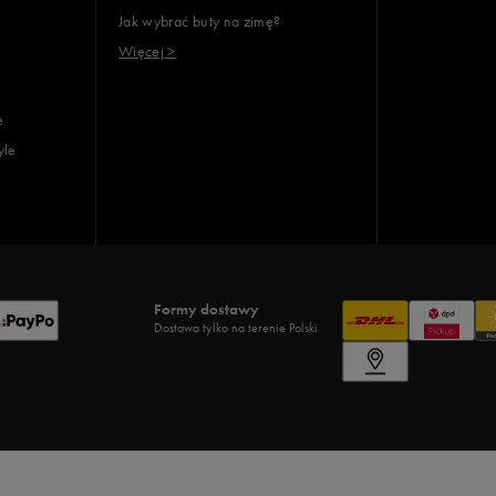
Jak wybrać buty na zimę?
Więcej >
e
yle
Formy dostawy
Dostawa tylko na terenie Polski