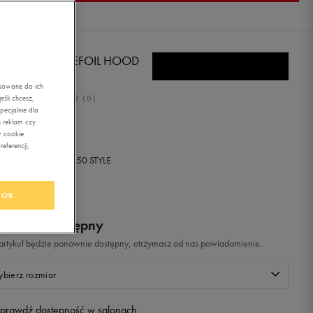
IDAS BLUZA TREFOIL HOOD
asowane do ich
0.0
śli chcesz,
(
0
)
ecjalnie dla
ł
z Vat
 reklam czy
w cookie
eferencji,
+ 0 PKT W
KLUBIE 50 STYLE
OK
odukt niedostępny
i artykuł będzie ponownie dostępny, otrzymasz od nas powiadomienie.
bierz rozmiar
prawdź dostępność w salonach
Rozmiary EU
Rozmiary US