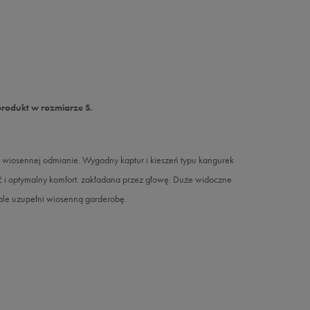
produkt w rozmiarze S.
iosennej odmianie. Wygodny kaptur i kieszeń typu kangurek
ść i optymalny komfort. zakładana przez głowę. Duże widoczne
ale uzupełni wiosenną garderobę.