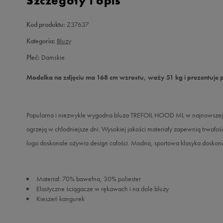
Szczegóły i opis
Kod produktu:
Z37637
Kategoria:
Bluzy
Płeć:
Damskie
Modelka na zdjęciu ma 168 cm wzrostu, waży 51 kg i prezentuje 
Popularna i niezwykle wygodna bluza TREFOIL HOOD ML w najnowszej w
ogrzeją w chłodniejsze dni. Wysokiej jakości materiały zapewnią trwało
logo doskonale ożywia design całości. Modna, sportowa klasyka doskon
Materiał: 70% bawełna, 30% poliester
Elastyczne ściągacze w rękawach i na dole bluzy
Kieszeń kangurek