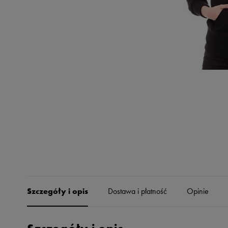
Skechers
Timberland
Umbro
Under Armour
Up8
U.S. Polo ASSN.
Vans
Szczegóły i opis
Dostawa i płatność
Opinie