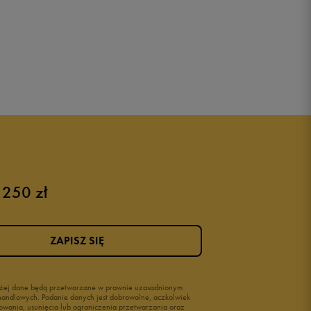
 250 zł
ZAPISZ SIĘ
wyżej dane będą przetwarzane w prawnie uzasadnionym
i handlowych. Podanie danych jest dobrowolne, aczkolwiek
owania, usunięcia lub ograniczenia przetwarzania oraz