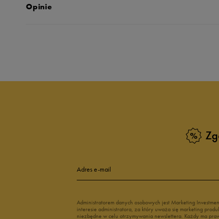
Opinie
Produkt nie posia
Zg
Adres e-mail
Administratorem danych osobowych jest Marketing Investme
interesie administratora, za który uważa się marketing pro
niezbędne w celu otrzymywania newslettera. Każdy ma prawo