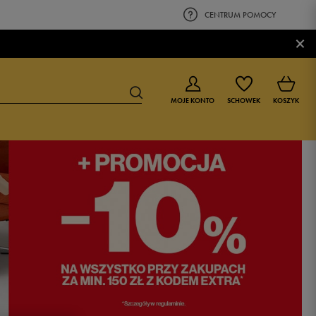
CENTRUM POMOCY
×
MOJE KONTO
SCHOWEK
KOSZYK
BUTY DLA CHŁOPCA
BUTY DLA DZIEWCZYNKI
0-4 lat
0-4 lat
4-8 lat
4-8 lat
9-16 lat
9-16 lat