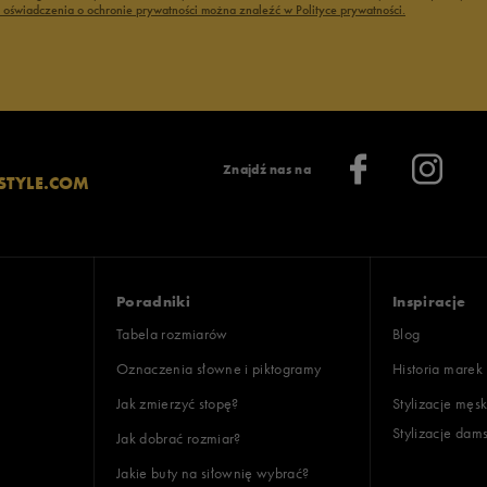
ć oświadczenia o ochronie prywatności można znaleźć w Polityce prywatności.
Znajdź nas na
STYLE.COM
Poradniki
Inspiracje
Tabela rozmiarów
Blog
Oznaczenia słowne i piktogramy
Historia marek
Jak zmierzyć stopę?
Stylizacje męsk
Stylizacje dam
Jak dobrać rozmiar?
Jakie buty na siłownię wybrać?