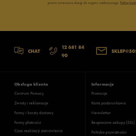
prawo wniesienia skargi do organu nadzorczego.
Pełną treś
12 681 84
CHAT
SKLEP@50
90
Obsługa klienta
Informacje
Centrum Pomocy
Promocje
Zwroty i reklamacje
Karta podarunkowa
Formy i koszty dostawy
Newsletter
Formy płatności
Bezpieczne zakupy (SSL)
Czas realizacji zamówienia
Polityka prywatności