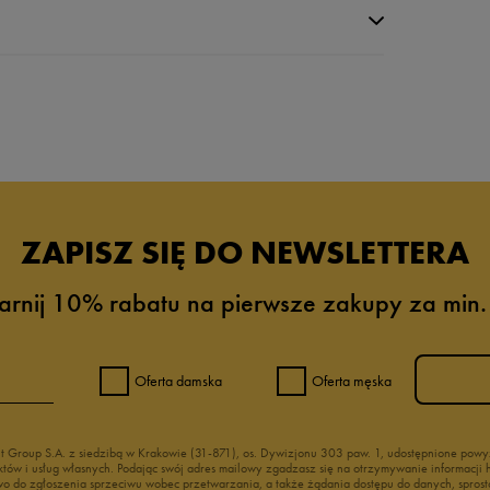
da recenzji
ZAPISZ SIĘ DO NEWSLETTERA
arnij 10% rabatu na pierwsze zakupy za min.
Oferta damska
Oferta męska
nt Group S.A. z siedzibą w Krakowie (31-871), os. Dywizjonu 303 paw. 1, udostępnione po
duktów i usług własnych. Podając swój adres mailowy zgadzasz się na otrzymywanie informacj
 do zgłoszenia sprzeciwu wobec przetwarzania, a także żądania dostępu do danych, sprost