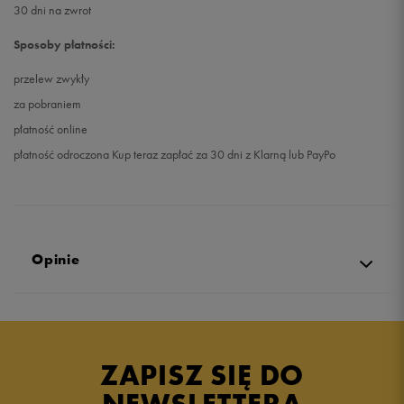
30 dni na zwrot
Sposoby płatności:
przelew zwykły
za pobraniem
płatność online
płatność odroczona Kup teraz zapłać za 30 dni z Klarną lub PayPo
Opinie
4.8
opinii klientów
8
z całego okresu
ZAPISZ SIĘ DO
zebranych i zweryfikowanych przez