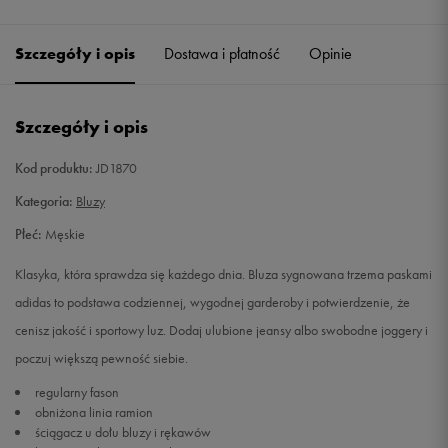
Szczegóły i opis
Dostawa i płatność
Opinie
Szczegóły i opis
Kod produktu:
JD1870
Kategoria:
Bluzy
Płeć:
Męskie
Klasyka, która sprawdza się każdego dnia. Bluza sygnowana trzema paskami
adidas to podstawa codziennej, wygodnej garderoby i potwierdzenie, że
cenisz jakość i sportowy luz. Dodaj ulubione jeansy albo swobodne joggery i
poczuj większą pewność siebie.
regularny fason
obniżona linia ramion
ściągacz u dołu bluzy i rękawów