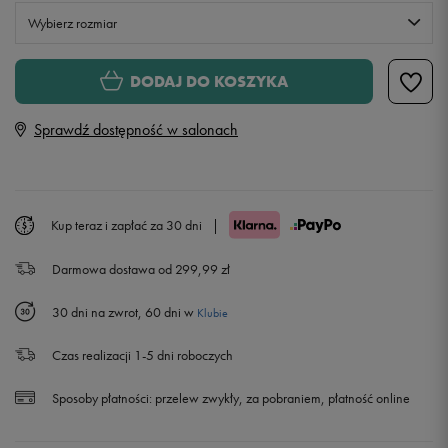
Wybierz rozmiar
S
DODAJ DO KOSZYKA
Sprawdź dostępność w salonach
M
L
Powiadom o dostępności
Kup teraz i zapłać za 30 dni
|
XL
Powiadom o dostępności
Darmowa dostawa od 299,99 zł
XXL
Powiadom o dostępności
30 dni na zwrot, 60 dni w
Klubie
Czas realizacji 1-5 dni roboczych
Sposoby płatności:
przelew zwykły, za pobraniem, płatność online