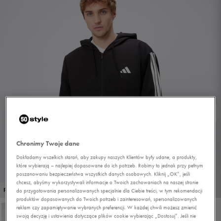
Chronimy Twoje dane
Dokładamy wszelkich starań, aby zakupy naszych Klientów były udane, a produkty,
które wybierają – najlepiej dopasowane do ich potrzeb. Robimy to jednak przy pełnym
poszanowaniu bezpieczeństwa wszystkich danych osobowych. Kliknij „OK”, jeśli
chcesz, abyśmy wykorzystywali informacje o Twoich zachowaniach na naszej stronie
1/4
PROMO: DO -30%
do przygotowania personalizowanych specjalnie dla Ciebie treści, w tym rekomendacji
produktów dopasowanych do Twoich potrzeb i zainteresowań, spersonalizowanych
reklam czy zapamiętywanie wybranych preferencji. W każdej chwili możesz zmienić
swoją decyzję i ustawienia dotyczące plików cookie wybierając „Dostosuj”. Jeśli nie