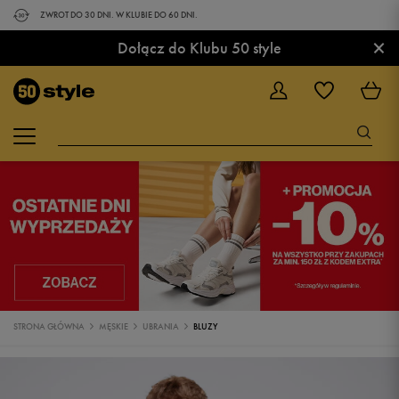
ZWROT DO 30 DNI. W KLUBIE DO 60 DNI.
×
Dołącz do Klubu 50 style
STRONA GŁÓWNA
MĘSKIE
UBRANIA
BLUZY