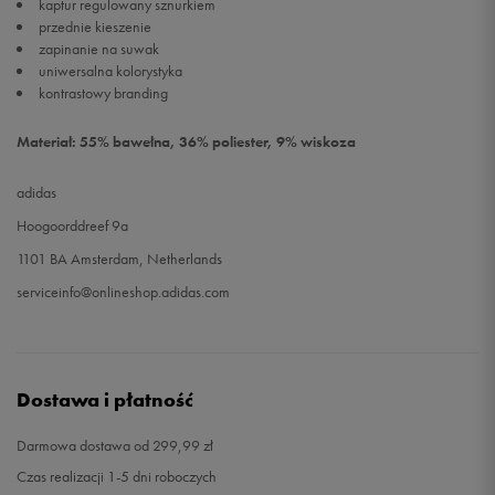
kaptur regulowany sznurkiem
przednie kieszenie
zapinanie na suwak
uniwersalna kolorystyka
kontrastowy branding
Materiał: 55% bawełna, 36% poliester, 9% wiskoza
adidas
Hoogoorddreef 9a
1101 BA Amsterdam, Netherlands
serviceinfo@onlineshop.adidas.com
Dostawa i płatność
Darmowa dostawa od 299,99 zł
Czas realizacji 1-5 dni roboczych