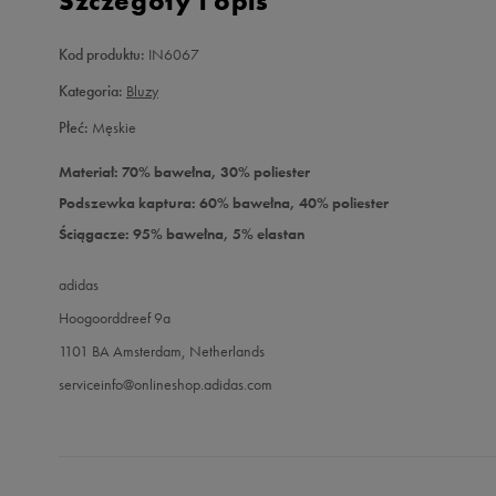
Szczegóły i opis
Kod produktu:
IN6067
Kategoria:
Bluzy
Płeć:
Męskie
Materiał: 70% bawełna, 30% poliester
Podszewka kaptura: 60% bawełna, 40% poliester
Ściągacze: 95% bawełna, 5% elastan
adidas
Hoogoorddreef 9a
1101 BA Amsterdam, Netherlands
serviceinfo@onlineshop.adidas.com