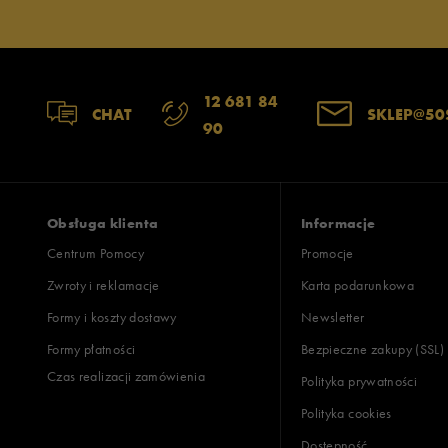
12 681 84
Jak zbieramy opinie?
CHAT
SKLEP@50
90
Opinie k
Obsługa klienta
Informacje
Centrum Pomocy
Promocje
Zwroty i reklamacje
Karta podarunkowa
Formy i koszty dostawy
Newsletter
Formy płatności
Bezpieczne zakupy (SSL)
Czas realizacji zamówienia
Polityka prywatności
Polityka cookies
Dostępność