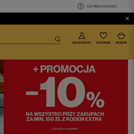
CENTRUM POMOCY
×
MOJE KONTO
SCHOWEK
KOSZYK
BUTY DLA CHŁOPCA
BUTY DLA DZIEWCZYNKI
0-4 lat
0-4 lat
4-8 lat
4-8 lat
9-16 lat
9-16 lat