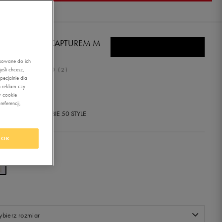
IDAS BLUZA Z KAPTUREM M
ELCOZY HD
asowane do ich
5.0
śli chcesz,
(
2
)
ecjalnie dla
1,99
zł
z Vat
 reklam czy
w cookie
eferencji,
+ 950 PKT W
KLUBIE 50 STYLE
OK
r:
beżowy
bierz rozmiar