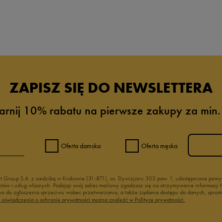
ZAPISZ SIĘ DO NEWSLETTERA
arnij 10% rabatu na pierwsze zakupy za min.
0%
0%
Oferta damska
Oferta męska
0%
nt Group S.A. z siedzibą w Krakowie (31-871), os. Dywizjonu 303 paw. 1, udostępnione po
duktów i usług własnych. Podając swój adres mailowy zgadzasz się na otrzymywanie informacj
0%
 do zgłoszenia sprzeciwu wobec przetwarzania, a także żądania dostępu do danych, sprost
ć oświadczenia o ochronie prywatności można znaleźć w Polityce prywatności.
0%