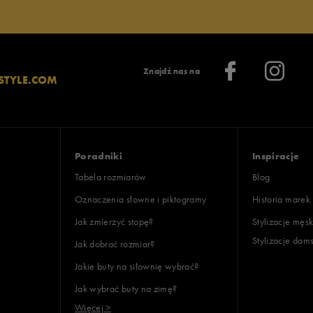
Znajdź nas na
STYLE.COM
lientów
Poradniki
Inspiracje
Wyczyść
Szukaj
Tabela rozmiarów
Blog
Oznaczenia słowne i piktogramy
Historia marek
Jak zmierzyć stopę?
Stylizacje męsk
Stylizacje dam
Jak dobrać rozmiar?
Jakie buty na siłownię wybrać?
Jak wybrać buty na zimę?
Więcej >