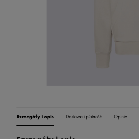
Skechers
Timberland
Umbro
Under Armour
Up8
U.S. Polo ASSN.
Vans
Szczegóły i opis
Dostawa i płatność
Opinie