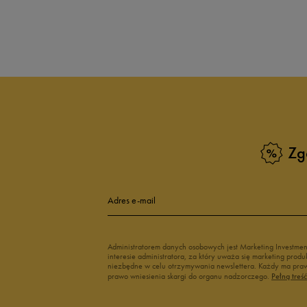
5.0
opinii klientów
2
z całego okresu
zebranych i zweryfikowanych przez
Zg
5
10
4
Adres e-mail
3
Administratorem danych osobowych jest Marketing Investme
interesie administratora, za który uważa się marketing pro
2
niezbędne w celu otrzymywania newslettera. Każdy ma prawo
prawo wniesienia skargi do organu nadzorczego.
Pełną treś
1