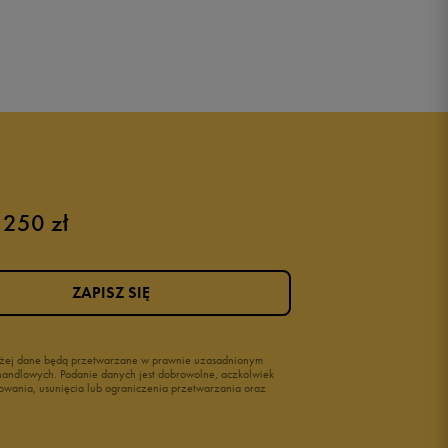
 250 zł
ZAPISZ SIĘ
wyżej dane będą przetwarzane w prawnie uzasadnionym
i handlowych. Podanie danych jest dobrowolne, aczkolwiek
owania, usunięcia lub ograniczenia przetwarzania oraz