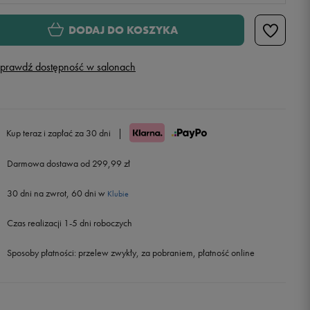
XS
Powiadom o dostępności
DODAJ DO KOSZYKA
S
prawdź dostępność w salonach
M
Powiadom o dostępności
L
Powiadom o dostępności
Kup teraz i zapłać za 30 dni
|
Darmowa dostawa od 299,99 zł
XL
30 dni na zwrot, 60 dni w
Klubie
Czas realizacji 1-5 dni roboczych
Sposoby płatności:
przelew zwykły, za pobraniem, płatność online