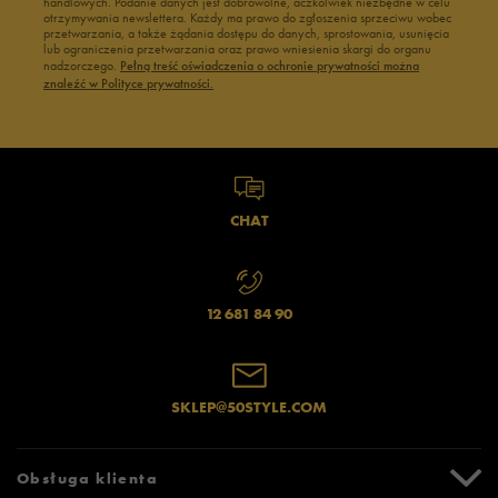
handlowych. Podanie danych jest dobrowolne, aczkolwiek niezbędne w celu
otrzymywania newslettera. Każdy ma prawo do zgłoszenia sprzeciwu wobec
przetwarzania, a także żądania dostępu do danych, sprostowania, usunięcia
lub ograniczenia przetwarzania oraz prawo wniesienia skargi do organu
nadzorczego.
Pełną treść oświadczenia o ochronie prywatności można
znaleźć w Polityce prywatności.
CHAT
12 681 84 90
SKLEP@50STYLE.COM
Obsługa klienta