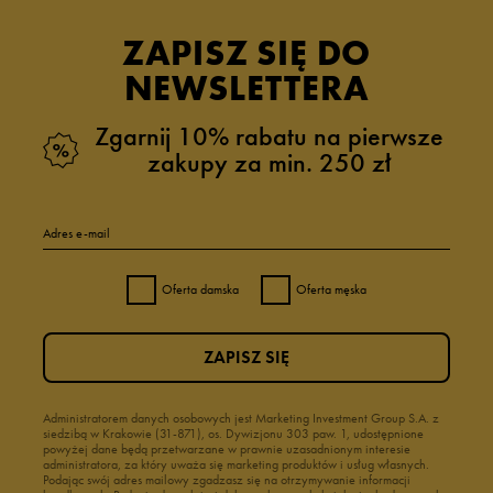
ZAPISZ SIĘ DO
NEWSLETTERA
Zgarnij 10% rabatu na pierwsze
zakupy za min. 250 zł
Adres e-mail
Oferta damska
Oferta męska
ZAPISZ SIĘ
Administratorem danych osobowych jest Marketing Investment Group S.A. z
siedzibą w Krakowie (31-871), os. Dywizjonu 303 paw. 1, udostępnione
powyżej dane będą przetwarzane w prawnie uzasadnionym interesie
administratora, za który uważa się marketing produktów i usług własnych.
Podając swój adres mailowy zgadzasz się na otrzymywanie informacji