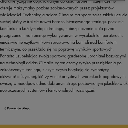
charakteryzują się dopasowanym do ciała fasonem, dzięki czemu
oferuję maksymalny poziom zaplanowanych przez projektantów
właściwości. Technologia adidas Climalite ma sporo zalet, takich uczucie
suchej skóry w trakcie nawet bardzo intensywnego treningu, poczucie
komfortu na każdym etapie treningu, zabezpieczenie ciała przed
przegrzaniem na treningu wykonywanym w wysokich temperaturach,
umożliwienie użytkownikowi sprawowania kontroli nad komfortem
termicznym, co przekłada się na poprawę wyników sportowych.
Ponadto uzupełniając swoją sportową garderobę ubraniami bazującymi
na technologii adidas Climalite ograniczamy ryzyko przeziębienia po
zakończonym treningu, z czym często borykają się sympatycy
aktywności fizycznej, którzy w niekorzystnych warunkach pogodowych
ćwiczą w nieodpowiednio dobranym stroju, pozbawionym jakichkolwiek
nowoczesnych systemów i funkcjonalnych rozwiązań.
Powrót do sklepu