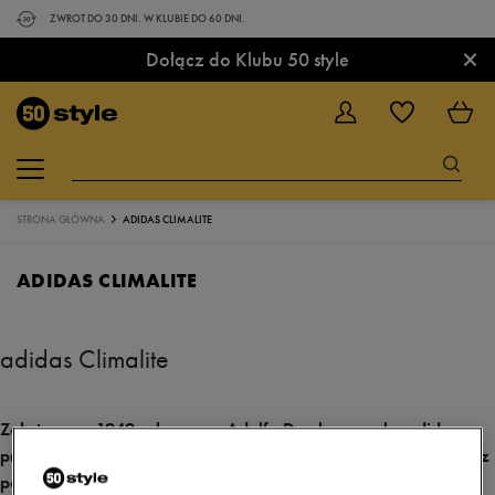
ZWROT DO 30 DNI. W KLUBIE DO 60 DNI.
×
Dołącz do Klubu 50 style
STRONA GŁÓWNA
ADIDAS CLIMALITE
ADIDAS CLIMALITE
adidas Climalite
Założona w 1949 roku przez Adolfa Dasslera marka adidas na
przestrzeni lat opracowała ogrom innowacyjnych technologii, z
powodzeniem wykorzystywanych do produkcji ubrań dla