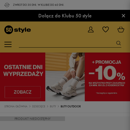
ZWROT DO 30 DNI. W KLUBIE DO 60 DNI.
×
Dołącz do Klubu 50 style
STRONA GŁÓWNA
DZIECIĘCE
BUTY
BUTY OUTDOOR
PRODUKT NIEDOSTĘPNY