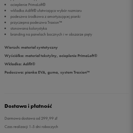
ocieplenie PrimaLoft®
wkładka Adifit® ułatwiająca wybór rozmiaru
26
15,3 cm
Powiadom o dostępności
podeszwa środkowa z amortyzującej pianki
przyczepna podeszwa Traxion™
stonowana kolorystyka
26,5
15,7 cm
Powiadom o dostępności
branding na panelach bocznych i w obszarze pięty
27
16,1 cm
Powiadom o dostępności
Wierzch: materiał syntetyczny
Wyściółka: materiał tekstylny, ocieplenie PrimaLoft®
Wkładka: Adifit®
Podeszwa: pianka EVA, guma, system Traxion™
Dostawa i płatność
Darmowa dostawa od 299,99 zł
Czas realizacji 1-5 dni roboczych