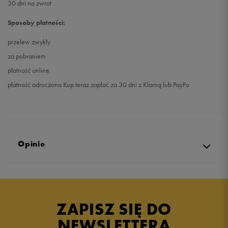
30 dni na zwrot
Sposoby płatności:
przelew zwykły
za pobraniem
płatność online
płatność odroczona Kup teraz zapłać za 30 dni z Klarną lub PayPo
Opinie
4.9
opinii klientów
11
z całego okresu
ZAPISZ SIĘ DO
zebranych i zweryfikowanych przez
NEWSLETTERA