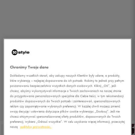
Chronimy Twoje dane
Dokładamy wszelkich starań, aby zakupy naszych Klientów były udane, a produkty,
które wybierają – najlepiej dopasowane do ich potrzeb. Robimy to jednak przy pełnym
poszanowaniu bezpieczeństwa wszystkich danych osobowych. Kliknij „OK”, jeśli
chcesz, abyśmy wykorzystywali informacje o Twoich zachowaniach na naszej stronie
do przygotowania personalizowanych specjalnie dla Ciebie treści, w tym rekomendacji
produktów dopasowanych do Twoich potrzeb i zainteresowań, spersonalizowanych
reklam czy zapamiętywanie wybranych preferencji. W każdej chwili możesz zmienić
swoją decyzję i ustawienia dotyczące plików cookie wybierając „Dostosuj”. Jeśli nie
1/6
chcesz otrzymywać spersonalizowanej oferty produktów, dopasowanych do Twoich
preferencji, wybierz „Odrzuć wszystkie”. W celu uzyskania więcej informacji, przeczytaj
naszą
politykę prywatności.