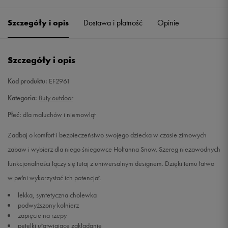
19
10,6 cm
Powiadom o dostępności
Szczegóły i opis
Dostawa i płatność
Opinie
20
11,5 cm
Powiadom o dostępności
Szczegóły i opis
21
12,3 cm
Powiadom o dostępności
Kod produktu:
EF2961
22
12,8 cm
Powiadom o dostępności
Kategoria:
Buty outdoor
Płeć:
dla maluchów i niemowląt
23
13,2 cm
Powiadom o dostępności
Zadbaj o komfort i bezpieczeństwo swojego dziecka w czasie zimowych
23,5
13,6 cm
Powiadom o dostępności
zabaw i wybierz dla niego śniegowce Holtanna Snow. Szereg niezawodnych
funkcjonalności łączy się tutaj z uniwersalnym designem. Dzięki temu łatwo
24
14 cm
Powiadom o dostępności
w pełni wykorzystać ich potencjał.
lekka, syntetyczna cholewka
25
14,5 cm
Powiadom o dostępności
podwyższony kołnierz
zapięcie na rzepy
25,5
14,9 cm
Powiadom o dostępności
pętelki ułatwiające zakładanie