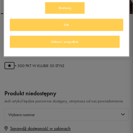
Dostosuj
OK
ADIDAS CW HOLTANNA
SNOW CF I
Odrzuć wszystkie
4.9
(
11
)
99,99
zł
z Vat
+ 500 PKT W
KLUBIE 50 STYLE
Produkt niedostępny
Jeśli artykuł będzie ponownie dostępny, otrzymasz od nas powiadomienie.
Wybierz rozmiar
Sprawdź dostępność w salonach
Rozmiary EU
Rozmiary US